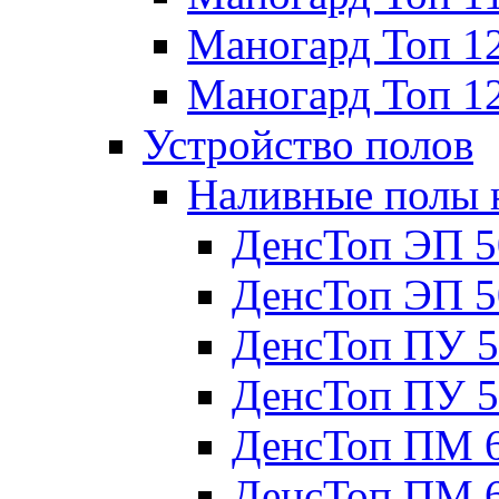
Маногард Топ 1
Маногард Топ 1
Устройство полов
Наливные полы 
ДенсТоп ЭП 5
ДенсТоп ЭП 5
ДенсТоп ПУ 5
ДенсТоп ПУ 5
ДенсТоп ПМ 
ДенсТоп ПМ 