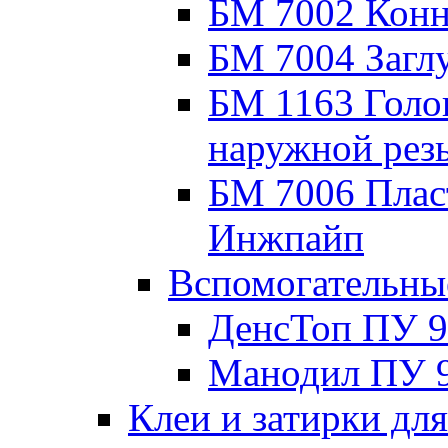
БМ 7002 Конн
БМ 7004 Загл
БМ 1163 Голов
наружной рез
БМ 7006 Плас
Инжпайп
Вспомогательны
ДенсТоп ПУ 9
Манодил ПУ 
Клеи и затирки дл