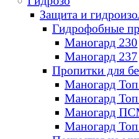
Гидрозо
Защита и гидроизо
Гидрофобные п
Маногард 230
Маногард 237
Пропитки для бе
Маногард Топ
Маногард Топ
Маногард П
Маногард Топ