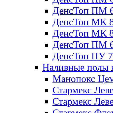
ДенсТоп ПМ 6
ДенсТоп МК 
ДенсТоп МК 
ДенсТоп ПМ 
ДенсТоп ПУ 
Наливные полы 
Манопокс Цем
Стармекс Лев
Стармекс Лев
Стармекс Фло