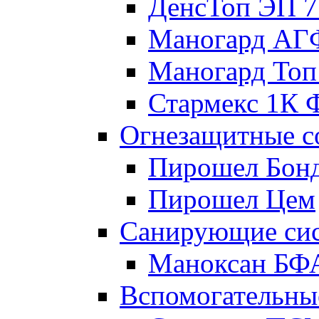
ДенсТоп ЭП 7
Маногард АГ
Маногард Топ
Стармекс 1К 
Огнезащитные с
Пирошел Бон
Пирошел Цем
Санирующие си
Маноксан БФ
Вспомогательны