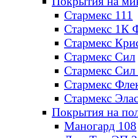
Покрытия на ми
Стармекс 111
Стармекс 1К 
Стармекс Кри
Стармекс Сил
Стармекс Сил
Стармекс Фле
Стармекс Эла
Покрытия на по
Маногард 108