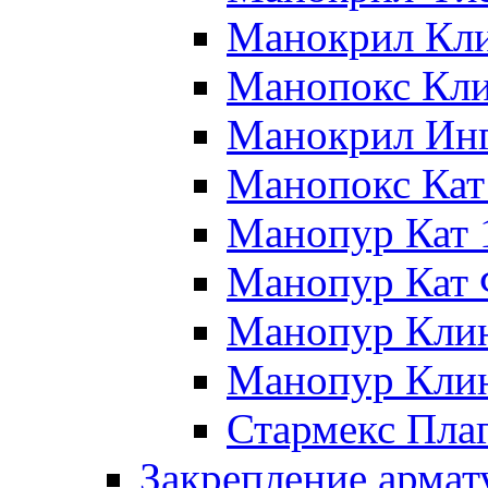
Манокрил Кл
Манопокс Кл
Манокрил Ин
Манопокс Кат
Манопур Кат 
Манопур Кат
Манопур Кли
Манопур Кли
Стармекс Пла
Закрепление арма