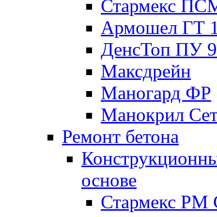
Стармекс ПС
Армошел ГТ 
ДенсТоп ПУ 9
Максдрейн
Маногард ФР
Манокрил Се
Ремонт бетона
Конструкционны
основе
Стармекс РМ 