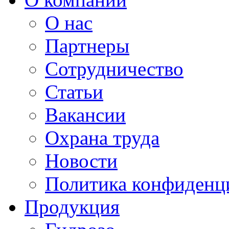
О нас
Партнеры
Сотрудничество
Статьи
Вакансии
Охрана труда
Новости
Политика конфиденц
Продукция