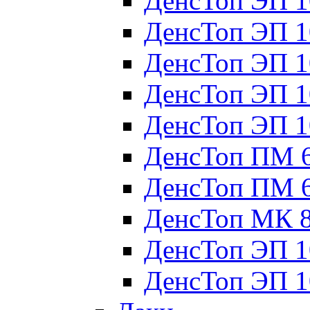
ДенсТоп ЭП 1
ДенсТоп ЭП 1
ДенсТоп ЭП 1
ДенсТоп ЭП 1
ДенсТоп ЭП 1
ДенсТоп ПМ 
ДенсТоп ПМ 
ДенсТоп МК 
ДенсТоп ЭП 1
ДенсТоп ЭП 1