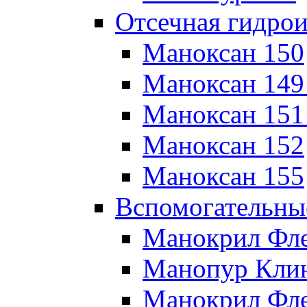
Отсечная гидро
Маноксан 150
Маноксан 149
Маноксан 151
Маноксан 152
Маноксан 155
Вспомогательны
Манокрил Фл
Манопур Кли
Манокрил Фле