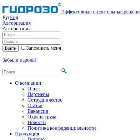
Эффективные строительные решени
Рус
Eng
Авторизация
Авторизация
Запомнить меня
Забыли пароль?
О компании
О нас
Партнеры
Сотрудничество
Статьи
Вакансии
Охрана труда
Новости
Политика конфиденциальности
Продукция
Гидрозо