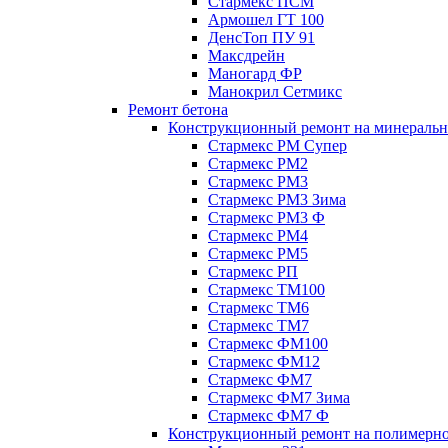
Стармекс ПСМ
Армошел ГТ 100
ДенсТоп ПУ 91
Максдрейн
Маногард ФР
Манокрил Сетмикс
Ремонт бетона
Конструкционный ремонт на минеральн
Стармекс РМ Супер
Стармекс РМ2
Стармекс РМ3
Стармекс РМ3 Зима
Стармекс РМ3 Ф
Стармекс РМ4
Стармекс РМ5
Стармекс РП
Стармекс ТМ100
Стармекс ТМ6
Стармекс ТМ7
Стармекс ФМ100
Стармекс ФМ12
Стармекс ФМ7
Стармекс ФМ7 Зима
Стармекс ФМ7 Ф
Конструкционный ремонт на полимерно