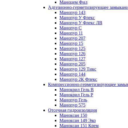
Маноцем Фил
Адгезионно-герметизирующее замыкан
Манопур 143
Манопур У Флекс
Манопур У Флекс ЛВ
Манопур С
Манопур 11
Манопур 207
Манопур 15
Манопур 125
Манопур 126
Манопур 127
Манопур 205
Манопур 129 Тикс
Манопур 144
Манопур 2К Флекс
Компрессионно-герметизирующее замы
Манокрил Гель В
Манокрил Гель Р
Манопур Гель
Манопур 575
Отсечная гидроизоляция
Маноксан 150
Маноксан 149 Эко
Маноксан 151 Крем