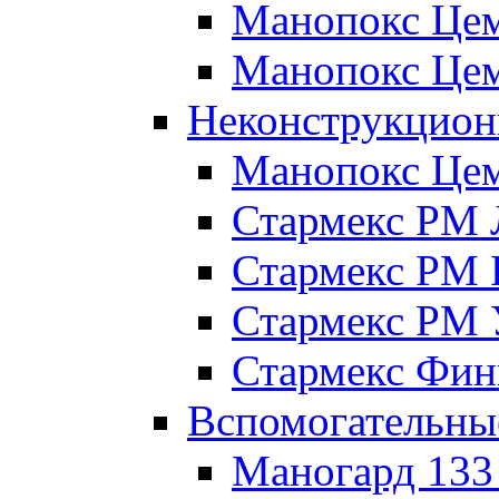
Манопокс Цем
Манопокс Цем
Неконструкцион
Манопокс Це
Стармекс РМ 
Стармекс РМ 
Стармекс РМ 
Стармекс Фи
Вспомогательны
Маногард 133