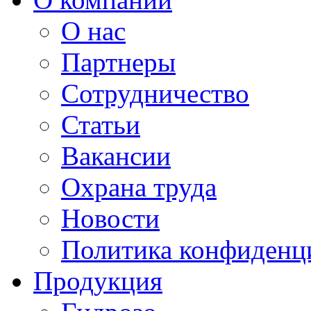
О нас
Партнеры
Сотрудничество
Статьи
Вакансии
Охрана труда
Новости
Политика конфиденц
Продукция