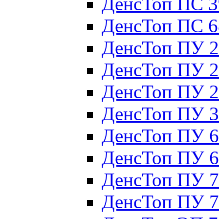
ДенсТоп ПС 3
ДенсТоп ПС 6
ДенсТоп ПУ 2
ДенсТоп ПУ 2
ДенсТоп ПУ 2
ДенсТоп ПУ 3
ДенсТоп ПУ 6
ДенсТоп ПУ 6
ДенсТоп ПУ 
ДенсТоп ПУ 7