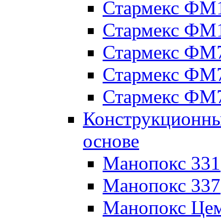
Стармекс ФМ
Стармекс ФМ
Стармекс ФМ
Стармекс ФМ
Стармекс ФМ
Конструкционны
основе
Манопокс 331
Манопокс 337
Манопокс Цем