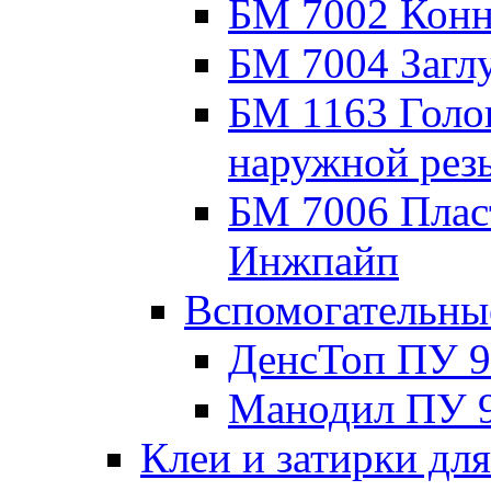
БМ 7002 Конн
БМ 7004 Загл
БМ 1163 Голов
наружной рез
БМ 7006 Плас
Инжпайп
Вспомогательны
ДенсТоп ПУ 9
Манодил ПУ 
Клеи и затирки дл