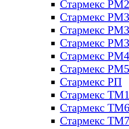
Стармекс РМ
Стармекс РМ
Стармекс РМ3
Стармекс РМ
Стармекс РМ
Стармекс РМ
Стармекс РП
Стармекс ТМ
Стармекс ТМ
Стармекс ТМ