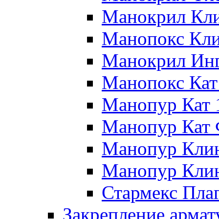
Манокрил Кл
Манопокс Кл
Манокрил Ин
Манопокс Кат
Манопур Кат 
Манопур Кат
Манопур Кли
Манопур Кли
Стармекс Пла
Закрепление арма