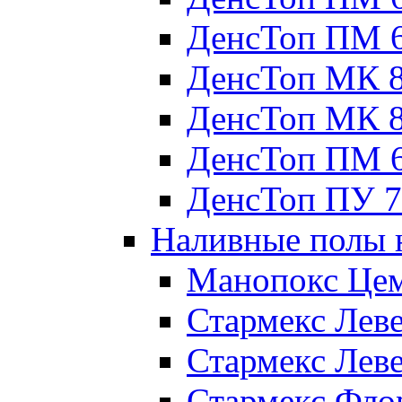
ДенсТоп ПМ 6
ДенсТоп МК 
ДенсТоп МК 
ДенсТоп ПМ 
ДенсТоп ПУ 
Наливные полы 
Манопокс Цем
Стармекс Лев
Стармекс Лев
Стармекс Фло