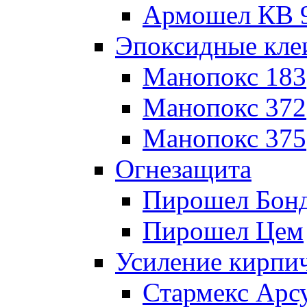
Армошел КВ 
Эпоксидные кле
Манопокс 183
Манопокс 372
Манопокс 375
Огнезащита
Пирошел Бон
Пирошел Цем
Усиление кирпи
Стармекс Арс