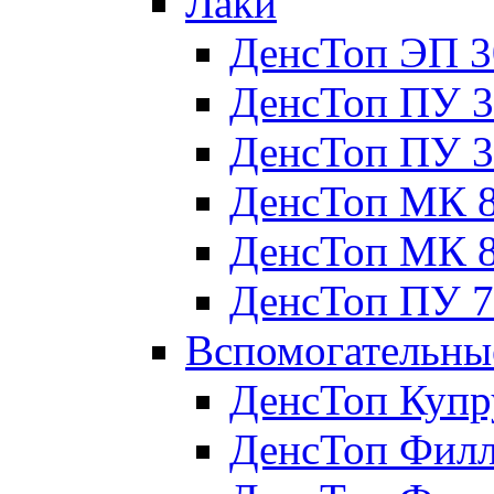
Лаки
ДенсТоп ЭП 3
ДенсТоп ПУ 3
ДенсТоп ПУ 3
ДенсТоп МК 
ДенсТоп МК 
ДенсТоп ПУ 7
Вспомогательны
ДенсТоп Куп
ДенсТоп Фил