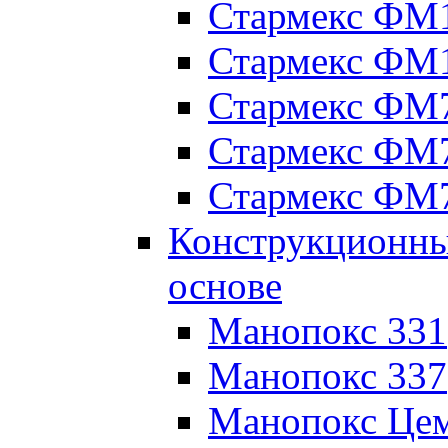
Стармекс ФМ
Стармекс ФМ
Стармекс ФМ
Стармекс ФМ
Стармекс ФМ
Конструкционны
основе
Манопокс 331
Манопокс 337
Манопокс Цем