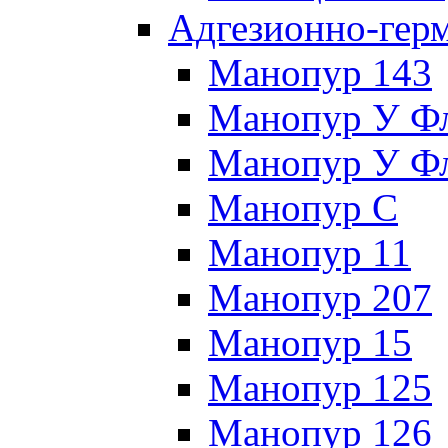
Адгезионно-гер
Манопур 143
Манопур У Ф
Манопур У Ф
Манопур С
Манопур 11
Манопур 207
Манопур 15
Манопур 125
Манопур 126