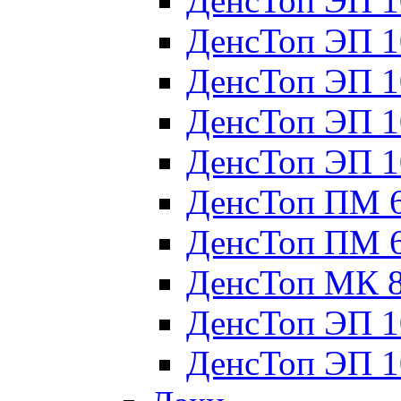
ДенсТоп ЭП 1
ДенсТоп ЭП 1
ДенсТоп ЭП 1
ДенсТоп ЭП 1
ДенсТоп ЭП 1
ДенсТоп ПМ 
ДенсТоп ПМ 
ДенсТоп МК 
ДенсТоп ЭП 1
ДенсТоп ЭП 1