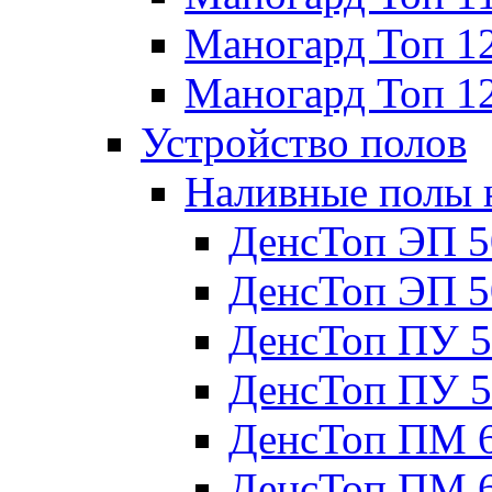
Маногард Топ 1
Маногард Топ 1
Устройство полов
Наливные полы 
ДенсТоп ЭП 5
ДенсТоп ЭП 5
ДенсТоп ПУ 5
ДенсТоп ПУ 5
ДенсТоп ПМ 
ДенсТоп ПМ 