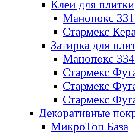
Клеи для плитки
Манопокс 331
Стармекс Кер
Затирка для пли
Манопокс 334
Стармекс Фуг
Стармекс Фуг
Стармекс Фуг
Декоративные пок
МикроТоп База