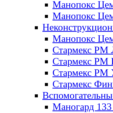
Манопокс Цем
Манопокс Цем
Неконструкцион
Манопокс Це
Стармекс РМ 
Стармекс РМ 
Стармекс РМ 
Стармекс Фи
Вспомогательны
Маногард 133