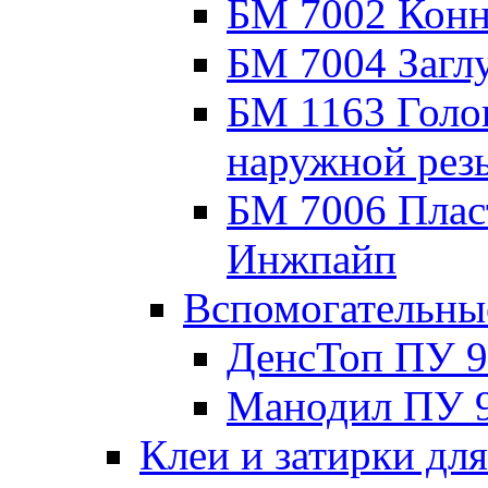
БМ 7002 Конн
БМ 7004 Загл
БМ 1163 Голов
наружной рез
БМ 7006 Плас
Инжпайп
Вспомогательны
ДенсТоп ПУ 9
Манодил ПУ 
Клеи и затирки дл