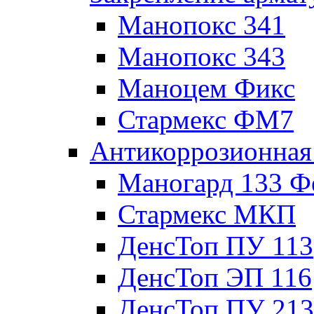
Манопокс 341
Манопокс 343
Маноцем Фикс
Стармекс ФМ7
Антикоррозионная
Маногард 133 Ф
Стармекс МКП
ДенсТоп ПУ 113
ДенсТоп ЭП 116
ДенсТоп ПУ 213