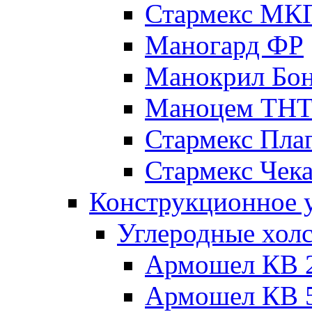
Стармекс МК
Маногард ФР
Манокрил Бо
Маноцем ТН
Стармекс Пла
Стармекс Чек
Конструкционное 
Углеродные хол
Армошел КВ 
Армошел КВ 