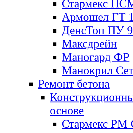
Стармекс ПС
Армошел ГТ 
ДенсТоп ПУ 9
Максдрейн
Маногард ФР
Манокрил Се
Ремонт бетона
Конструкционны
основе
Стармекс РМ 