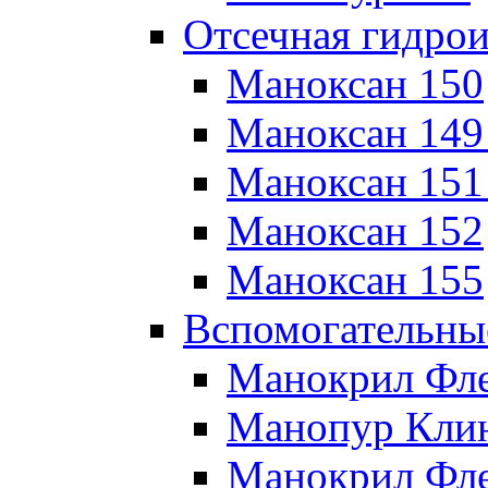
Отсечная гидро
Маноксан 150
Маноксан 149
Маноксан 151
Маноксан 152
Маноксан 155
Вспомогательны
Манокрил Фл
Манопур Кли
Манокрил Фле