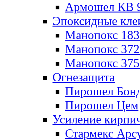
Армошел КВ 
Эпоксидные кле
Манопокс 183
Манопокс 372
Манопокс 375
Огнезащита
Пирошел Бон
Пирошел Цем
Усиление кирпи
Стармекс Арс