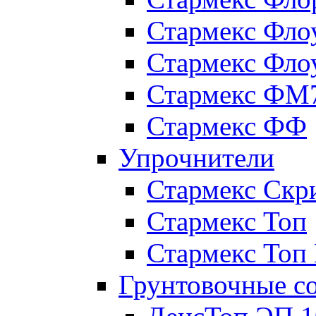
Стармекс Фло
Стармекс Фло
Стармекс ФМ
Стармекс ФФ
Упрочнители
Стармекс Скр
Стармекс Топ
Стармекс Топ
Грунтовочные с