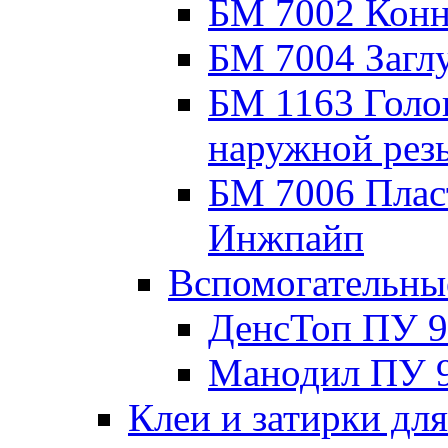
БМ 7002 Конн
БМ 7004 Загл
БМ 1163 Голов
наружной рез
БМ 7006 Плас
Инжпайп
Вспомогательны
ДенсТоп ПУ 9
Манодил ПУ 
Клеи и затирки дл