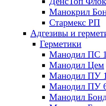
ДенсТоп Флок
Манокрил Бо
Стармекс РП
Адгезивы и гермет
Герметики
Манодил ПС 
Манодил Цем
Манодил ПУ 
Манодил ПУ 
Манодил Бон