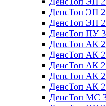
ДенсТоп ЭП 2
ДенсТоп ЭП 2
ДенсТоп ЭП 2
ДенсТоп ПУ 3
ДенсТоп АК 2
ДенсТоп АК 2
ДенсТоп АК 2
ДенсТоп АК 2
ДенсТоп АК 2
ДенсТоп МС 