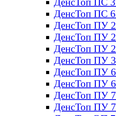
ДенсТоп ПС 3
ДенсТоп ПС 6
ДенсТоп ПУ 2
ДенсТоп ПУ 2
ДенсТоп ПУ 2
ДенсТоп ПУ 3
ДенсТоп ПУ 6
ДенсТоп ПУ 6
ДенсТоп ПУ 
ДенсТоп ПУ 7