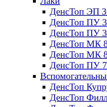
Лаки
ДенсТоп ЭП 3
ДенсТоп ПУ 3
ДенсТоп ПУ 3
ДенсТоп МК 
ДенсТоп МК 
ДенсТоп ПУ 7
Вспомогательны
ДенсТоп Куп
ДенсТоп Фил