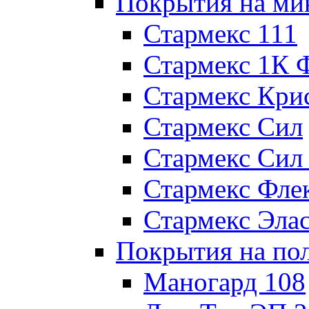
Покрытия на ми
Стармекс 111
Стармекс 1К 
Стармекс Кри
Стармекс Сил
Стармекс Сил
Стармекс Фле
Стармекс Эла
Покрытия на по
Маногард 108