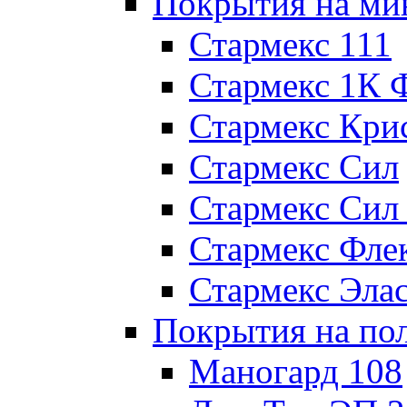
Покрытия на ми
Стармекс 111
Стармекс 1К 
Стармекс Кри
Стармекс Сил
Стармекс Сил
Стармекс Фле
Стармекс Эла
Покрытия на по
Маногард 108