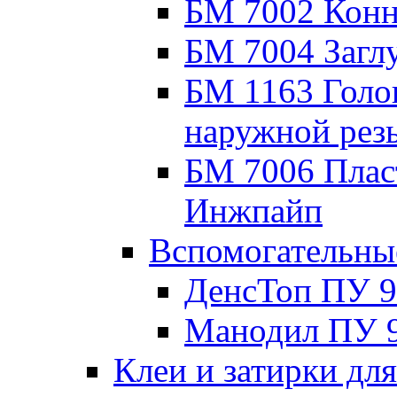
БМ 7002 Конн
БМ 7004 Загл
БМ 1163 Голов
наружной рез
БМ 7006 Плас
Инжпайп
Вспомогательны
ДенсТоп ПУ 9
Манодил ПУ 
Клеи и затирки дл