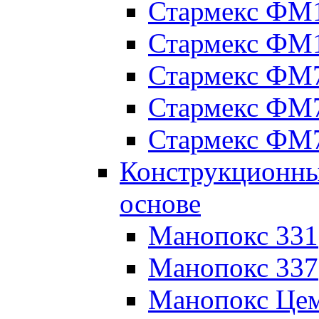
Стармекс ФМ
Стармекс ФМ
Стармекс ФМ
Стармекс ФМ
Стармекс ФМ
Конструкционны
основе
Манопокс 331
Манопокс 337
Манопокс Цем