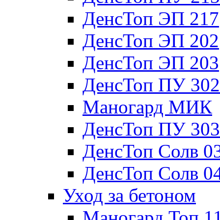
ДенсТоп ЭП 217
ДенсТоп ЭП 202
ДенсТоп ЭП 203
ДенсТоп ПУ 302
Маногард МИК
ДенсТоп ПУ 303
ДенсТоп Солв 0
ДенсТоп Солв 0
Уход за бетоном
Маногард Топ 1