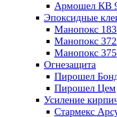
Армошел КВ 
Эпоксидные кле
Манопокс 183
Манопокс 372
Манопокс 375
Огнезащита
Пирошел Бон
Пирошел Цем
Усиление кирпи
Стармекс Арс