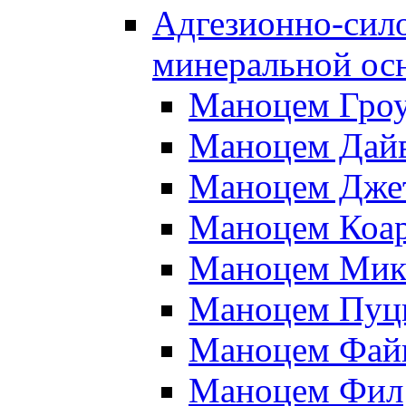
Адгезионно-сило
минеральной ос
Маноцем Гро
Маноцем Дай
Маноцем Дже
Маноцем Коа
Маноцем Мик
Маноцем Пуц
Маноцем Фай
Маноцем Фил