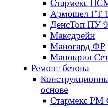
Стармекс ПС
Армошел ГТ 
ДенсТоп ПУ 9
Максдрейн
Маногард ФР
Манокрил Се
Ремонт бетона
Конструкционны
основе
Стармекс РМ 