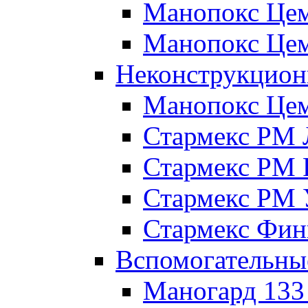
Манопокс Цем
Манопокс Цем
Неконструкцион
Манопокс Це
Стармекс РМ 
Стармекс РМ 
Стармекс РМ 
Стармекс Фи
Вспомогательны
Маногард 133