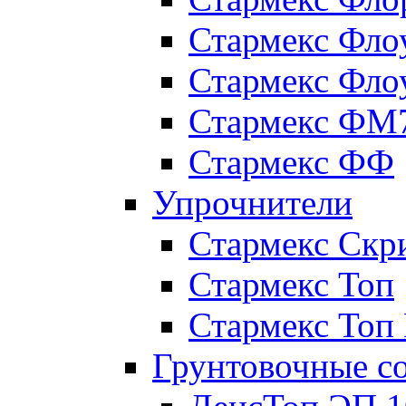
Стармекс Фло
Стармекс Фло
Стармекс ФМ
Стармекс ФФ
Упрочнители
Стармекс Скр
Стармекс Топ
Стармекс Топ
Грунтовочные с