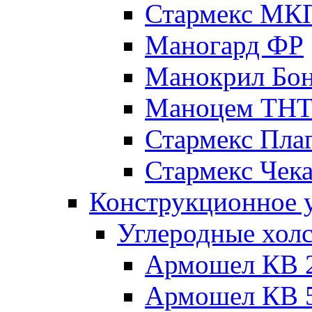
Стармекс МК
Маногард ФР
Манокрил Бо
Маноцем ТН
Стармекс Пла
Стармекс Чек
Конструкционное 
Углеродные хол
Армошел КВ 
Армошел КВ 