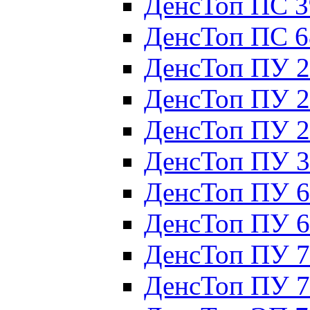
ДенсТоп ПС 3
ДенсТоп ПС 6
ДенсТоп ПУ 2
ДенсТоп ПУ 2
ДенсТоп ПУ 2
ДенсТоп ПУ 3
ДенсТоп ПУ 6
ДенсТоп ПУ 6
ДенсТоп ПУ 
ДенсТоп ПУ 7