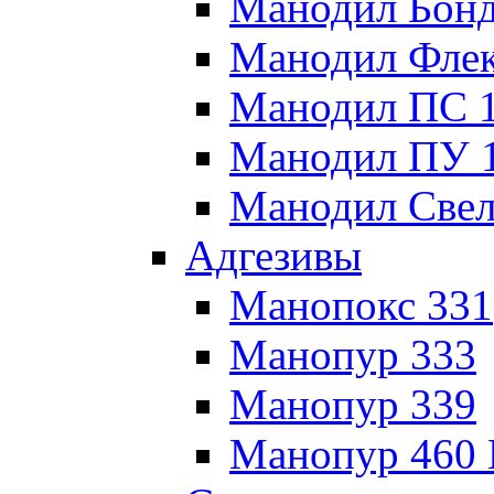
Манодил Бонд
Манодил Флек
Манодил ПС 
Манодил ПУ 
Манодил Свел
Адгезивы
Манопокс 331
Манопур 333
Манопур 339
Манопур 460 