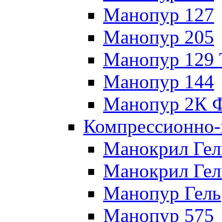
Манопур 127
Манопур 205
Манопур 129 
Манопур 144
Манопур 2К Ф
Компрессионно-
Манокрил Гел
Манокрил Гел
Манопур Гель
Манопур 575