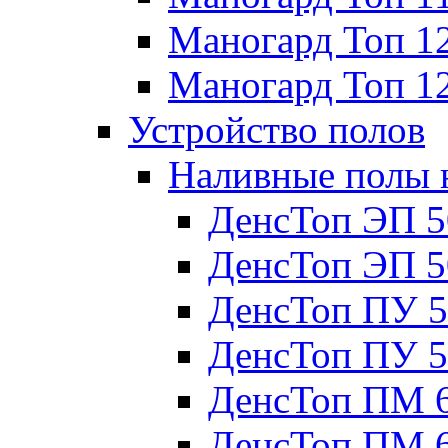
Маногард Топ 1
Маногард Топ 1
Устройство полов
Наливные полы 
ДенсТоп ЭП 5
ДенсТоп ЭП 5
ДенсТоп ПУ 5
ДенсТоп ПУ 5
ДенсТоп ПМ 
ДенсТоп ПМ 