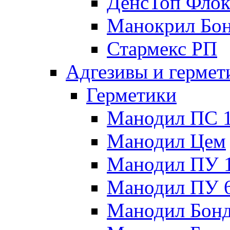
ДенсТоп Флок
Манокрил Бо
Стармекс РП
Адгезивы и гермет
Герметики
Манодил ПС 
Манодил Цем
Манодил ПУ 
Манодил ПУ 
Манодил Бон