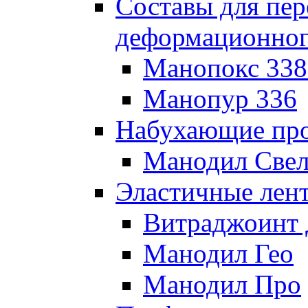
Составы для пе
деформационног
Манопокс 338
Манопур 336
Набухающие пр
Манодил Све
Эластичные лен
Витраджоинт
Манодил Гео
Манодил Про