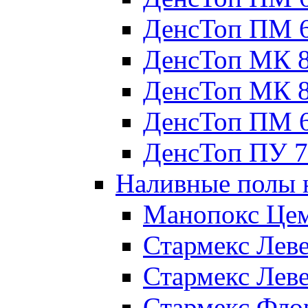
ДенсТоп ПМ 6
ДенсТоп МК 
ДенсТоп МК 
ДенсТоп ПМ 
ДенсТоп ПУ 
Наливные полы 
Манопокс Цем
Стармекс Лев
Стармекс Лев
Стармекс Фло