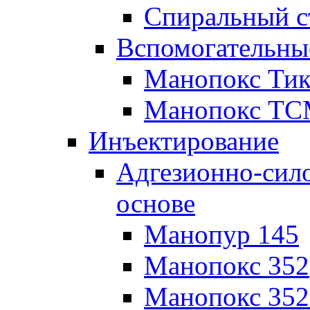
Спиральный с
Вспомогательны
Манопокс Тик
Манопокс Т
Инъектирование
Адгезионно-сил
основе
Манопур 145
Манопокс 352
Манопокс 35