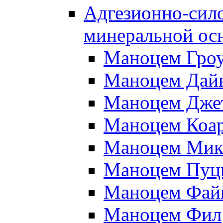
Адгезионно-сило
минеральной ос
Маноцем Гро
Маноцем Дай
Маноцем Дже
Маноцем Коа
Маноцем Мик
Маноцем Пуц
Маноцем Фай
Маноцем Фил