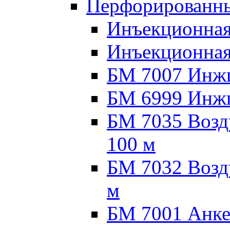
Перфорированны
Инъекционная
Инъекционная
БМ 7007 Инжпа
БМ 6999 Инжпа
БМ 7035 Возд
100 м
БМ 7032 Возд
м
БМ 7001 Анке