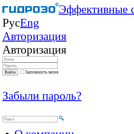
Эффективные 
Рус
Eng
Авторизация
Авторизация
Запомнить меня
Забыли пароль?
О компании