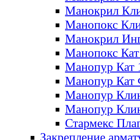
Манокрил Кл
Манопокс Кл
Манокрил Ин
Манопокс Кат
Манопур Кат 
Манопур Кат
Манопур Кли
Манопур Кли
Стармекс Пла
Закрепление арма