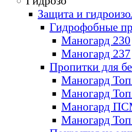
Гидрозо
Защита и гидроизо
Гидрофобные п
Маногард 230
Маногард 237
Пропитки для бе
Маногард Топ
Маногард Топ
Маногард П
Маногард Топ