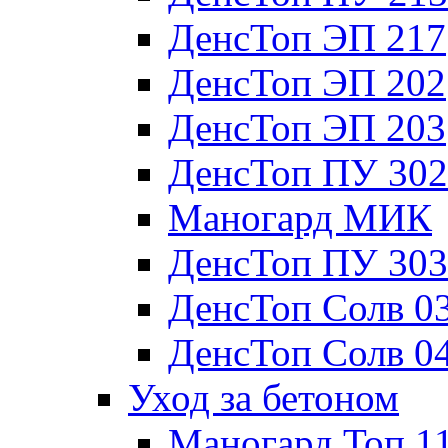
ДенсТоп ЭП 217
ДенсТоп ЭП 202
ДенсТоп ЭП 203
ДенсТоп ПУ 302
Маногард МИК
ДенсТоп ПУ 303
ДенсТоп Солв 0
ДенсТоп Солв 0
Уход за бетоном
Маногард Топ 1