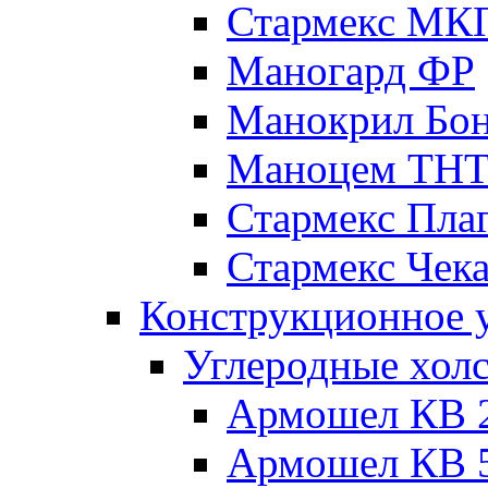
Стармекс МК
Маногард ФР
Манокрил Бо
Маноцем ТН
Стармекс Пла
Стармекс Чек
Конструкционное 
Углеродные хол
Армошел КВ 
Армошел КВ 