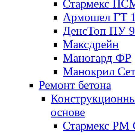
Стармекс ПС
Армошел ГТ 
ДенсТоп ПУ 9
Максдрейн
Маногард ФР
Манокрил Се
Ремонт бетона
Конструкционны
основе
Стармекс РМ 