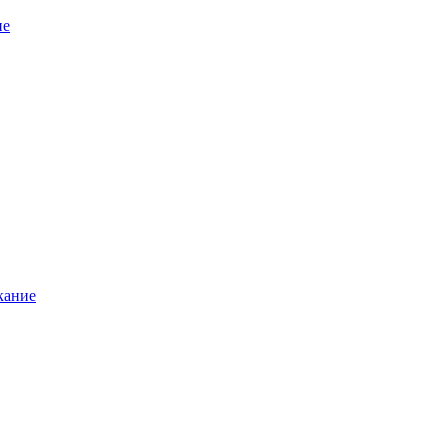
ие
кание