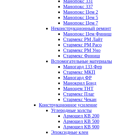
Манопокс 331
Манопокс 337
Манопокс Цем 2
Манопокс Цем 5
Манопокс Цем 7
Неконструкционный ремонт
Манопокс Цем Финиш
Стармекс РМ Лайт
Стармекс РМ Расо
Стармекс РМ Уно
Стармекс Финиш
Вспомогательные материалы
Маногард 133 Фер
Стармекс МКП
Маногард ФР
Манокрил Бонд
Маноцем ТНТ
Стармекс Плаг
Стармекс Чекан
Конструкционное усиление
Углеродные холсты
Армошел КВ 200
Армошел КВ 500
Армошел КВ 900
Эпоксидные клеи