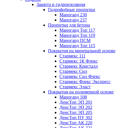
Защита и гидроизоляция
Гидрофобные пропитки
Маногард 230
Маногард 237
Пропитки для бетона
Маногард Топ 117
Маногард Топ 119
Маногард ПСМ
Маногард Топ 115
Покрытия на минеральной основе
Стармекс 111
Стармекс 1К Флекс
Стармекс Кристалл
Стармекс Сил
Стармекс Сил Флекс
Стармекс Флекс Экспресс
Стармекс Эласт
Покрытия на полимерной основе
Маногард 108
ДенсТоп ЭП 201
ДенсТоп ЭП 202
ДенсТоп ЭП 205
ДенсТоп ПУ 302
ДенсТоп АК 220
ДенсТоп АК 221