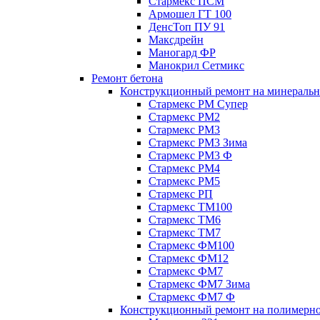
Стармекс ПСМ
Армошел ГТ 100
ДенсТоп ПУ 91
Максдрейн
Маногард ФР
Манокрил Сетмикс
Ремонт бетона
Конструкционный ремонт на минеральн
Стармекс РМ Супер
Стармекс РМ2
Стармекс РМ3
Стармекс РМ3 Зима
Стармекс РМ3 Ф
Стармекс РМ4
Стармекс РМ5
Стармекс РП
Стармекс ТМ100
Стармекс ТМ6
Стармекс ТМ7
Стармекс ФМ100
Стармекс ФМ12
Стармекс ФМ7
Стармекс ФМ7 Зима
Стармекс ФМ7 Ф
Конструкционный ремонт на полимерно