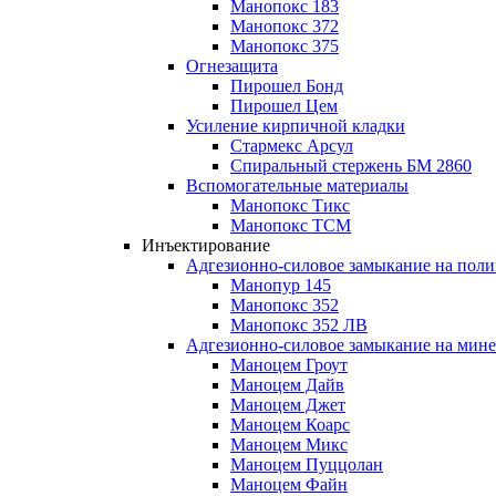
Манопокс 183
Манопокс 372
Манопокс 375
Огнезащита
Пирошел Бонд
Пирошел Цем
Усиление кирпичной кладки
Стармекс Арсул
Спиральный стержень БМ 2860
Вспомогательные материалы
Манопокс Тикс
Манопокс ТСМ
Инъектирование
Адгезионно-силовое замыкание на поли
Манопур 145
Манопокс 352
Манопокс 352 ЛВ
Адгезионно-силовое замыкание на мине
Маноцем Гроут
Маноцем Дайв
Маноцем Джет
Маноцем Коарс
Маноцем Микс
Маноцем Пуццолан
Маноцем Файн