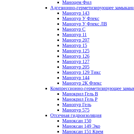
Маноцем Фил
Адгезионно-герметизирующее замыкан
Манопур 143
Манопур У Флекс
Манопур У Флекс ЛВ
Манопур С
Манопур 11
Манопур 207
Манопур 15
Манопур 125
Манопур 126
Манопур 127
Манопур 205
Манопур 129 Тикс
Манопур 144
Манопур 2К Флекс
Компрессионно-герметизирующее замы
Манокрил Гель В
Манокрил Гель Р
Манопур Гель
Манопур 575
Отсечная гидроизоляция
Маноксан 150
Маноксан 149 Эко
Маноксан 151 Крем