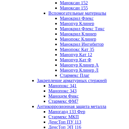
Маноксан 152
Маноксан 155
Вспомогательные материалы
Манокрил Флекс
Манопур Клинер
Манокрил Флекс Тикс
Манокрил Клинер
Манопокс Клинер
Манокрил Ингибитор
Манопокс Кат 35
Манопур Кат 12
Манопур Кат Ф
Манопур Клинер А
Манопур Клинер Л
Стармекс Плаг
Закрепление арматурных стержней
Манопокс 341
Манопокс 343
Маноцем Фикс
Стармекс ФМ7
Антикоррозионная защита металла
Маногард 133 Фер
Стармекс МКП
ДенсТоп ПУ 113
ДенсТоп ЭП 116