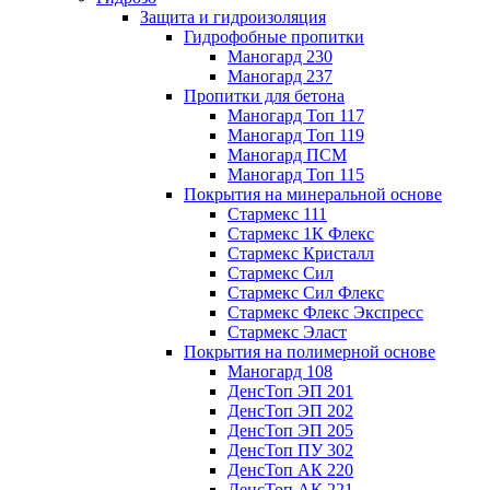
Защита и гидроизоляция
Гидрофобные пропитки
Маногард 230
Маногард 237
Пропитки для бетона
Маногард Топ 117
Маногард Топ 119
Маногард ПСМ
Маногард Топ 115
Покрытия на минеральной основе
Стармекс 111
Стармекс 1К Флекс
Стармекс Кристалл
Стармекс Сил
Стармекс Сил Флекс
Стармекс Флекс Экспресс
Стармекс Эласт
Покрытия на полимерной основе
Маногард 108
ДенсТоп ЭП 201
ДенсТоп ЭП 202
ДенсТоп ЭП 205
ДенсТоп ПУ 302
ДенсТоп АК 220
ДенсТоп АК 221