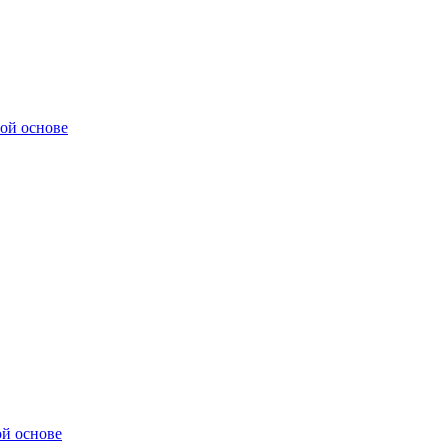
ой основе
й основе