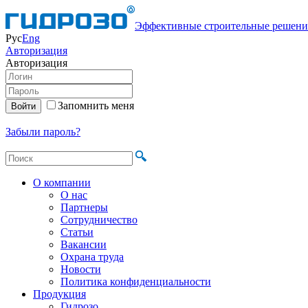
Эффективные строительные решени
Рус
Eng
Авторизация
Авторизация
Запомнить меня
Забыли пароль?
О компании
О нас
Партнеры
Сотрудничество
Статьи
Вакансии
Охрана труда
Новости
Политика конфиденциальности
Продукция
Гидрозо