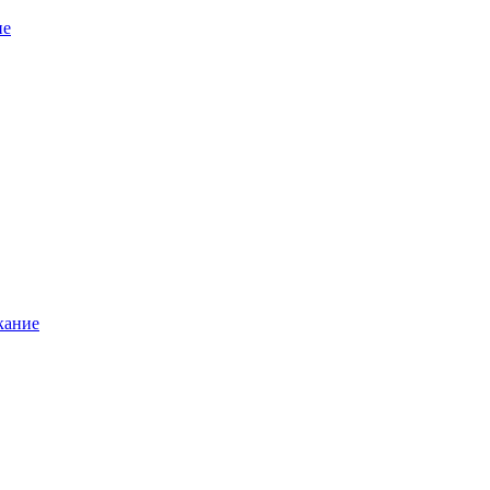
ие
кание