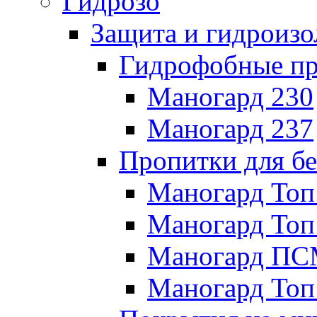
Гидрозо
Защита и гидроизо
Гидрофобные п
Маногард 230
Маногард 237
Пропитки для бе
Маногард Топ
Маногард Топ
Маногард П
Маногард Топ