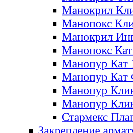
Манокрил Кл
Манопокс Кл
Манокрил Ин
Манопокс Кат
Манопур Кат 
Манопур Кат
Манопур Кли
Манопур Кли
Стармекс Пла
Закрепление арма