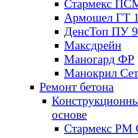
Стармекс ПС
Армошел ГТ 
ДенсТоп ПУ 9
Максдрейн
Маногард ФР
Манокрил Се
Ремонт бетона
Конструкционны
основе
Стармекс РМ 