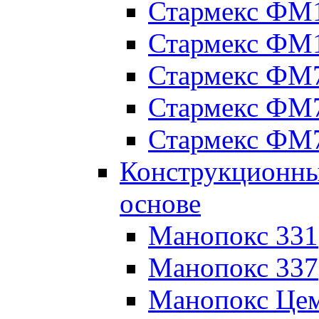
Стармекс ФМ
Стармекс ФМ
Стармекс ФМ
Стармекс ФМ
Стармекс ФМ
Конструкционны
основе
Манопокс 331
Манопокс 337
Манопокс Цем