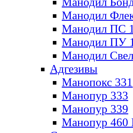
Манодил Бонд
Манодил Флек
Манодил ПС 
Манодил ПУ 
Манодил Свел
Адгезивы
Манопокс 331
Манопур 333
Манопур 339
Манопур 460 