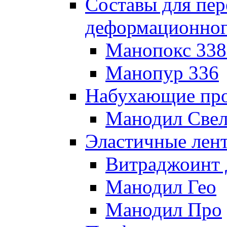
Составы для пе
деформационног
Манопокс 338
Манопур 336
Набухающие пр
Манодил Све
Эластичные лен
Витраджоинт
Манодил Гео
Манодил Про