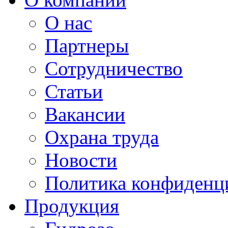
О нас
Партнеры
Сотрудничество
Статьи
Вакансии
Охрана труда
Новости
Политика конфиденц
Продукция