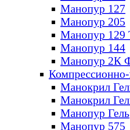
Манопур 127
Манопур 205
Манопур 129 
Манопур 144
Манопур 2К Ф
Компрессионно-
Манокрил Гел
Манокрил Гел
Манопур Гель
Манопур 575