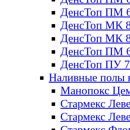
ДенсТоп ПМ 6
ДенсТоп МК 
ДенсТоп МК 
ДенсТоп ПМ 
ДенсТоп ПУ 
Наливные полы 
Манопокс Цем
Стармекс Лев
Стармекс Лев
Стармекс Фло