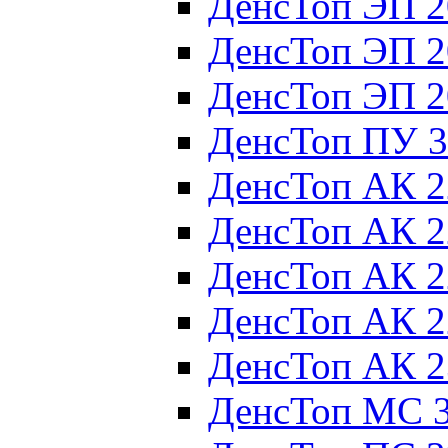
ДенсТоп ЭП 2
ДенсТоп ЭП 2
ДенсТоп ЭП 2
ДенсТоп ПУ 3
ДенсТоп АК 2
ДенсТоп АК 2
ДенсТоп АК 2
ДенсТоп АК 2
ДенсТоп АК 2
ДенсТоп МС 