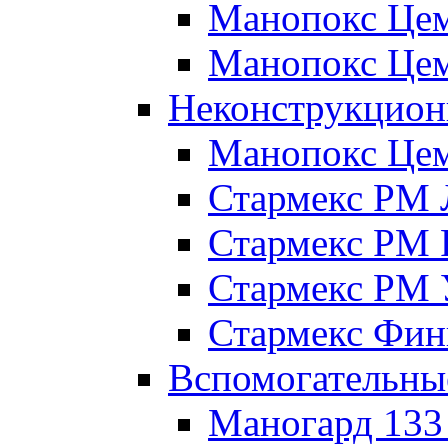
Манопокс Цем
Манопокс Цем
Неконструкцион
Манопокс Це
Стармекс РМ 
Стармекс РМ 
Стармекс РМ 
Стармекс Фи
Вспомогательны
Маногард 133