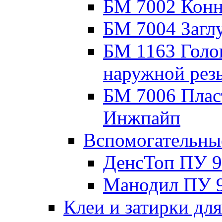
БМ 7002 Конн
БМ 7004 Загл
БМ 1163 Голов
наружной рез
БМ 7006 Плас
Инжпайп
Вспомогательны
ДенсТоп ПУ 9
Манодил ПУ 
Клеи и затирки дл