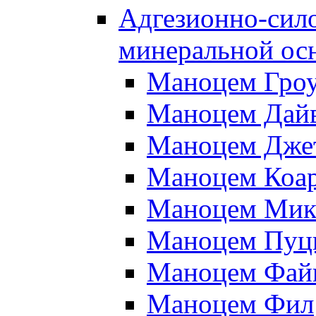
Адгезионно-сило
минеральной ос
Маноцем Гро
Маноцем Дай
Маноцем Дже
Маноцем Коа
Маноцем Мик
Маноцем Пуц
Маноцем Фай
Маноцем Фил