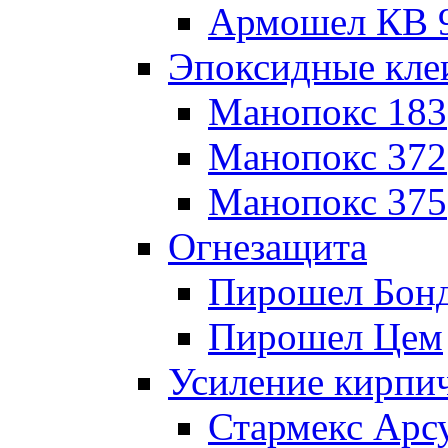
Армошел КВ 
Эпоксидные кле
Манопокс 183
Манопокс 372
Манопокс 375
Огнезащита
Пирошел Бон
Пирошел Цем
Усиление кирпи
Стармекс Арс