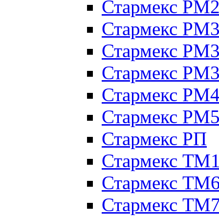
Стармекс РМ
Стармекс РМ
Стармекс РМ3
Стармекс РМ
Стармекс РМ
Стармекс РМ
Стармекс РП
Стармекс ТМ
Стармекс ТМ
Стармекс ТМ