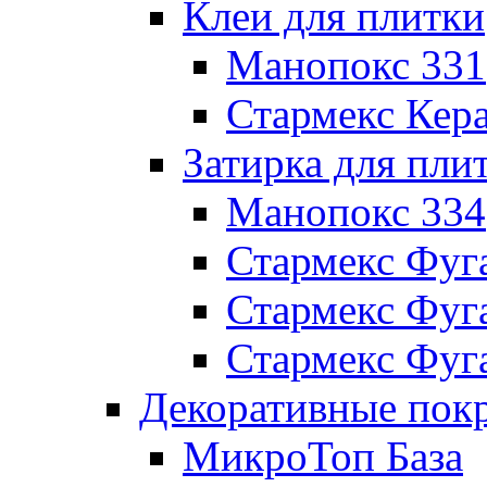
Клеи для плитки
Манопокс 331
Стармекс Кер
Затирка для пли
Манопокс 334
Стармекс Фуг
Стармекс Фуг
Стармекс Фуг
Декоративные пок
МикроТоп База