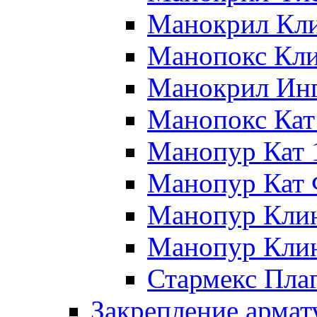
Манокрил Кл
Манопокс Кл
Манокрил Ин
Манопокс Кат
Манопур Кат 
Манопур Кат
Манопур Кли
Манопур Кли
Стармекс Пла
Закрепление арма