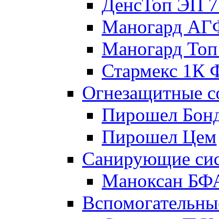
ДенсТоп ЭП 7
Маногард АГ
Маногард Топ
Стармекс 1К 
Огнезащитные с
Пирошел Бон
Пирошел Цем
Санирующие си
Маноксан БФ
Вспомогательны