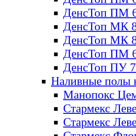
ДенсТоп ПМ 6
ДенсТоп МК 
ДенсТоп МК 
ДенсТоп ПМ 
ДенсТоп ПУ 
Наливные полы 
Манопокс Цем
Стармекс Лев
Стармекс Лев
Стармекс Фло