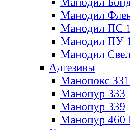
Манодил Бонд
Манодил Флек
Манодил ПС 
Манодил ПУ 
Манодил Свел
Адгезивы
Манопокс 331
Манопур 333
Манопур 339
Манопур 460 