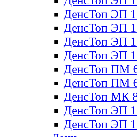
ДенсТоп ЭП 1
ДенсТоп ЭП 1
ДенсТоп ЭП 1
ДенсТоп ЭП 1
ДенсТоп ЭП 1
ДенсТоп ПМ 
ДенсТоп ПМ 
ДенсТоп МК 
ДенсТоп ЭП 1
ДенсТоп ЭП 1