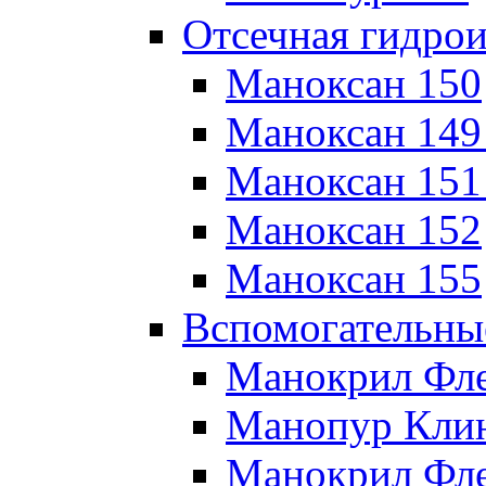
Отсечная гидро
Маноксан 150
Маноксан 149
Маноксан 151
Маноксан 152
Маноксан 155
Вспомогательны
Манокрил Фл
Манопур Кли
Манокрил Фле