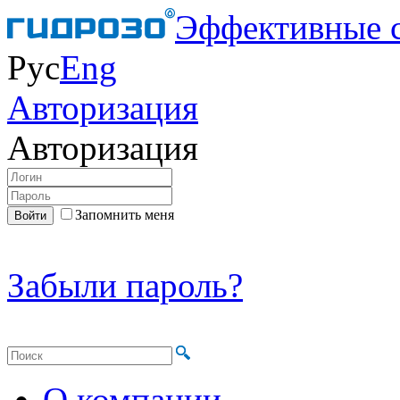
Эффективные 
Рус
Eng
Авторизация
Авторизация
Запомнить меня
Забыли пароль?
О компании