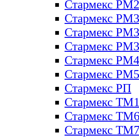
Стармекс РМ
Стармекс РМ
Стармекс РМ3
Стармекс РМ
Стармекс РМ
Стармекс РМ
Стармекс РП
Стармекс ТМ
Стармекс ТМ
Стармекс ТМ