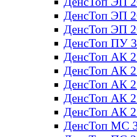
ДенсТоп ЭП 2
ДенсТоп ЭП 2
ДенсТоп ЭП 2
ДенсТоп ПУ 3
ДенсТоп АК 2
ДенсТоп АК 2
ДенсТоп АК 2
ДенсТоп АК 2
ДенсТоп АК 2
ДенсТоп МС 