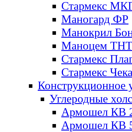
Стармекс МК
Маногард ФР
Манокрил Бо
Маноцем ТН
Стармекс Пла
Стармекс Чек
Конструкционное 
Углеродные хол
Армошел КВ 
Армошел КВ 