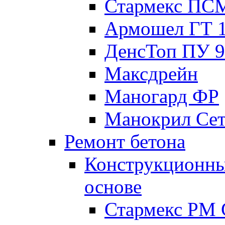
Стармекс ПС
Армошел ГТ 
ДенсТоп ПУ 9
Максдрейн
Маногард ФР
Манокрил Се
Ремонт бетона
Конструкционны
основе
Стармекс РМ 