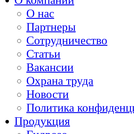
О нас
Партнеры
Сотрудничество
Статьи
Вакансии
Охрана труда
Новости
Политика конфиденц
Продукция