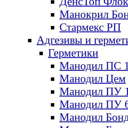
ДенсТоп Флок
Манокрил Бо
Стармекс РП
Адгезивы и гермет
Герметики
Манодил ПС 
Манодил Цем
Манодил ПУ 
Манодил ПУ 
Манодил Бон