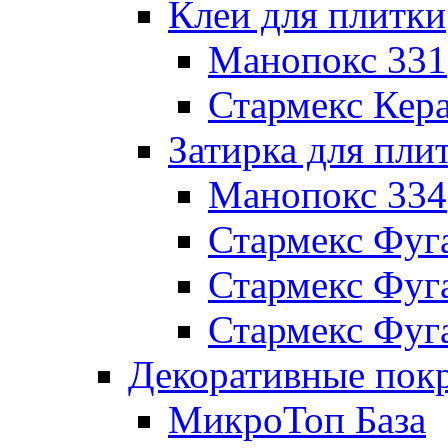
Клеи для плитки
Манопокс 331
Стармекс Кер
Затирка для пли
Манопокс 334
Стармекс Фуг
Стармекс Фуг
Стармекс Фуг
Декоративные пок
МикроТоп База