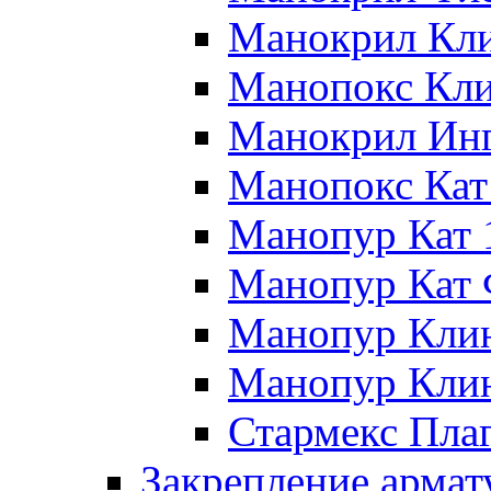
Манокрил Кл
Манопокс Кл
Манокрил Ин
Манопокс Кат
Манопур Кат 
Манопур Кат
Манопур Кли
Манопур Кли
Стармекс Пла
Закрепление арма