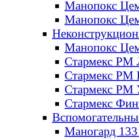
Манопокс Цем
Манопокс Цем
Неконструкцион
Манопокс Це
Стармекс РМ 
Стармекс РМ 
Стармекс РМ 
Стармекс Фи
Вспомогательны
Маногард 133