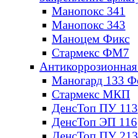
Манопокс 341
Манопокс 343
Маноцем Фикс
Стармекс ФМ7
Антикоррозионная
Маногард 133 Ф
Стармекс МКП
ДенсТоп ПУ 113
ДенсТоп ЭП 116
ДенсТоп ПУ 213