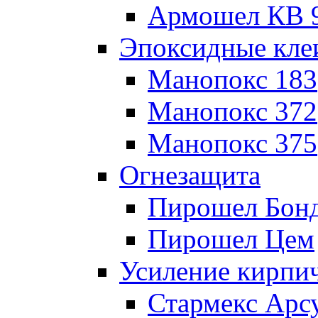
Армошел КВ 
Эпоксидные кле
Манопокс 183
Манопокс 372
Манопокс 375
Огнезащита
Пирошел Бон
Пирошел Цем
Усиление кирпи
Стармекс Арс