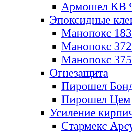
Армошел КВ 
Эпоксидные кле
Манопокс 183
Манопокс 372
Манопокс 375
Огнезащита
Пирошел Бон
Пирошел Цем
Усиление кирпи
Стармекс Арс