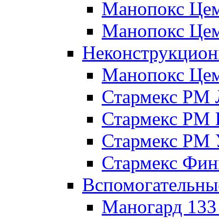
Манопокс Цем
Манопокс Цем
Неконструкцион
Манопокс Це
Стармекс РМ 
Стармекс РМ 
Стармекс РМ 
Стармекс Фи
Вспомогательны
Маногард 133