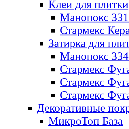
Клеи для плитки
Манопокс 331
Стармекс Кер
Затирка для пли
Манопокс 334
Стармекс Фуг
Стармекс Фуг
Стармекс Фуг
Декоративные пок
МикроТоп База