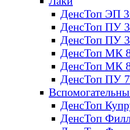
Лаки
ДенсТоп ЭП 3
ДенсТоп ПУ 3
ДенсТоп ПУ 3
ДенсТоп МК 
ДенсТоп МК 
ДенсТоп ПУ 7
Вспомогательны
ДенсТоп Куп
ДенсТоп Фил