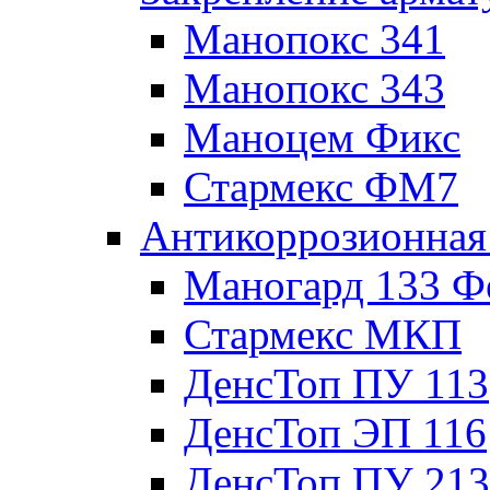
Манопокс 341
Манопокс 343
Маноцем Фикс
Стармекс ФМ7
Антикоррозионная
Маногард 133 Ф
Стармекс МКП
ДенсТоп ПУ 113
ДенсТоп ЭП 116
ДенсТоп ПУ 213