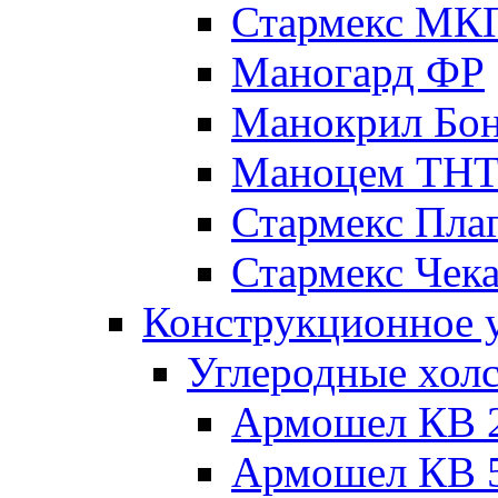
Стармекс МК
Маногард ФР
Манокрил Бо
Маноцем ТН
Стармекс Пла
Стармекс Чек
Конструкционное 
Углеродные хол
Армошел КВ 
Армошел КВ 