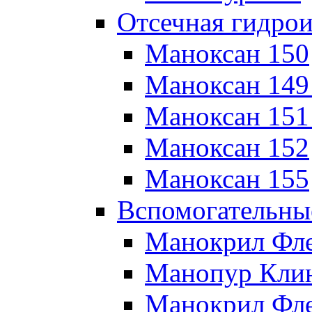
Отсечная гидро
Маноксан 150
Маноксан 149
Маноксан 151
Маноксан 152
Маноксан 155
Вспомогательны
Манокрил Фл
Манопур Кли
Манокрил Фле