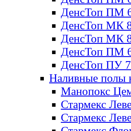
ДенсТоп ПМ 6
ДенсТоп МК 
ДенсТоп МК 
ДенсТоп ПМ 
ДенсТоп ПУ 
Наливные полы 
Манопокс Цем
Стармекс Лев
Стармекс Лев
Стармекс Фло