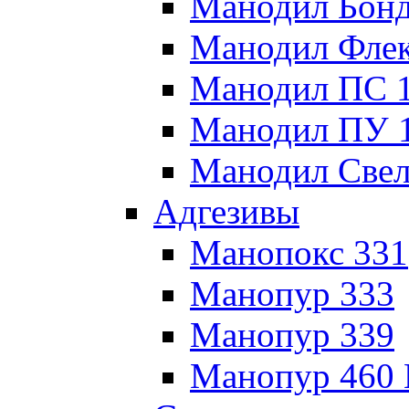
Манодил Бонд
Манодил Флек
Манодил ПС 
Манодил ПУ 
Манодил Свел
Адгезивы
Манопокс 331
Манопур 333
Манопур 339
Манопур 460 