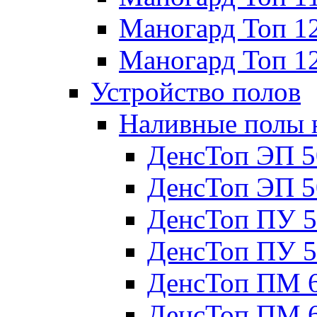
Маногард Топ 1
Маногард Топ 1
Устройство полов
Наливные полы 
ДенсТоп ЭП 5
ДенсТоп ЭП 5
ДенсТоп ПУ 5
ДенсТоп ПУ 5
ДенсТоп ПМ 
ДенсТоп ПМ 