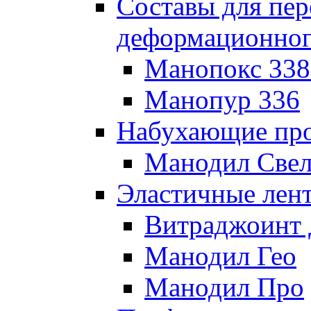
Составы для пе
деформационног
Манопокс 338
Манопур 336
Набухающие пр
Манодил Све
Эластичные лен
Витраджоинт
Манодил Гео
Манодил Про