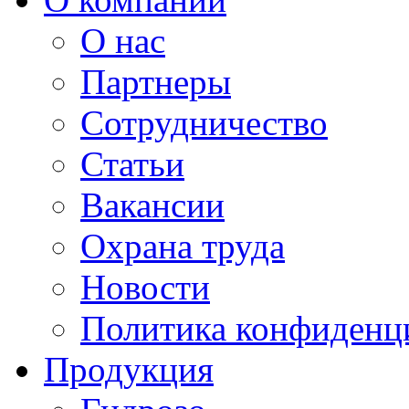
О нас
Партнеры
Сотрудничество
Статьи
Вакансии
Охрана труда
Новости
Политика конфиденц
Продукция