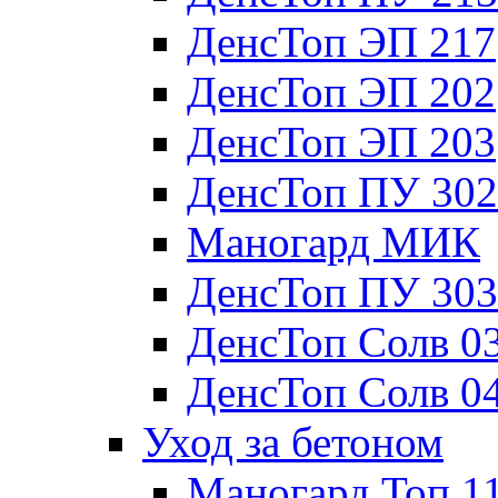
ДенсТоп ЭП 217
ДенсТоп ЭП 202
ДенсТоп ЭП 203
ДенсТоп ПУ 302
Маногард МИК
ДенсТоп ПУ 303
ДенсТоп Солв 0
ДенсТоп Солв 0
Уход за бетоном
Маногард Топ 1