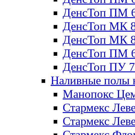
ДенсТоп ПМ 6
ДенсТоп МК 
ДенсТоп МК 
ДенсТоп ПМ 
ДенсТоп ПУ 
Наливные полы 
Манопокс Цем
Стармекс Лев
Стармекс Лев
Стармекс Фло