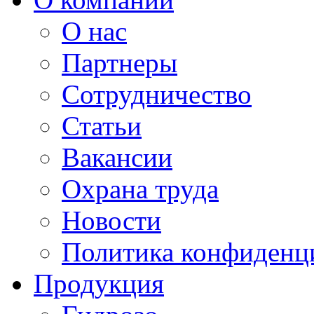
О нас
Партнеры
Сотрудничество
Статьи
Вакансии
Охрана труда
Новости
Политика конфиденц
Продукция