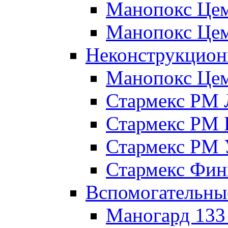
Манопокс Цем
Манопокс Цем
Неконструкцион
Манопокс Це
Стармекс РМ 
Стармекс РМ 
Стармекс РМ 
Стармекс Фи
Вспомогательны
Маногард 133