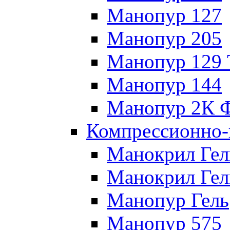
Манопур 127
Манопур 205
Манопур 129 
Манопур 144
Манопур 2К Ф
Компрессионно-
Манокрил Гел
Манокрил Гел
Манопур Гель
Манопур 575