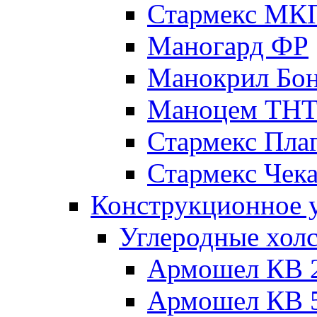
Стармекс МК
Маногард ФР
Манокрил Бо
Маноцем ТН
Стармекс Пла
Стармекс Чек
Конструкционное 
Углеродные хол
Армошел КВ 
Армошел КВ 