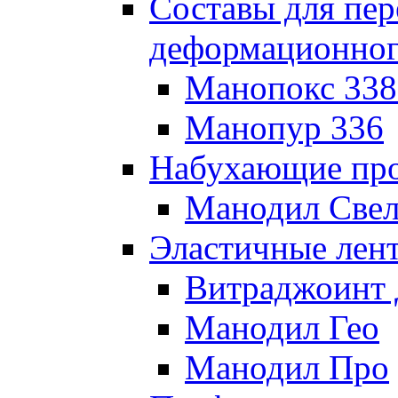
Составы для пе
деформационног
Манопокс 338
Манопур 336
Набухающие пр
Манодил Све
Эластичные лен
Витраджоинт
Манодил Гео
Манодил Про