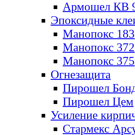
Армошел КВ 
Эпоксидные кле
Манопокс 183
Манопокс 372
Манопокс 375
Огнезащита
Пирошел Бон
Пирошел Цем
Усиление кирпи
Стармекс Арс