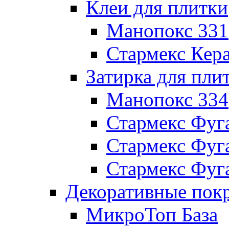
Клеи для плитки
Манопокс 331
Стармекс Кер
Затирка для пли
Манопокс 334
Стармекс Фуг
Стармекс Фуг
Стармекс Фуг
Декоративные пок
МикроТоп База