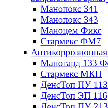
Манопокс 341
Манопокс 343
Маноцем Фикс
Стармекс ФМ7
Антикоррозионная
Маногард 133 Ф
Стармекс МКП
ДенсТоп ПУ 113
ДенсТоп ЭП 116
ДенсТоп ПУ 213