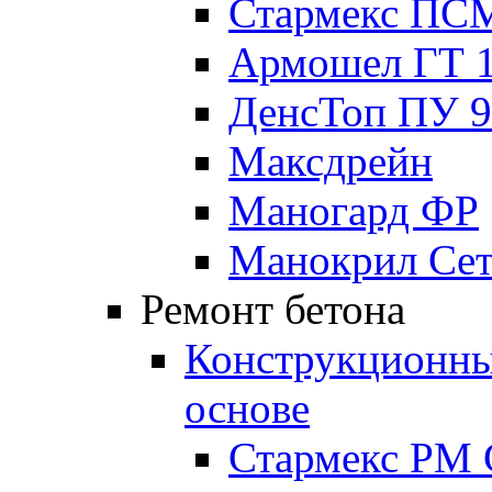
Стармекс ПС
Армошел ГТ 
ДенсТоп ПУ 9
Максдрейн
Маногард ФР
Манокрил Се
Ремонт бетона
Конструкционны
основе
Стармекс РМ 