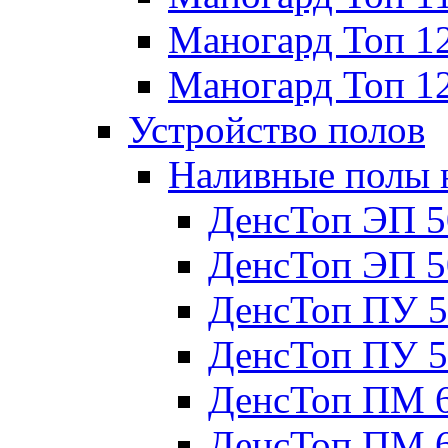
Маногард Топ 1
Маногард Топ 1
Устройство полов
Наливные полы 
ДенсТоп ЭП 5
ДенсТоп ЭП 5
ДенсТоп ПУ 5
ДенсТоп ПУ 5
ДенсТоп ПМ 
ДенсТоп ПМ 