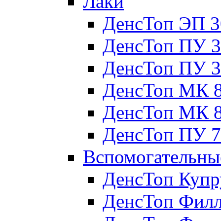
Лаки
ДенсТоп ЭП 3
ДенсТоп ПУ 3
ДенсТоп ПУ 3
ДенсТоп МК 
ДенсТоп МК 
ДенсТоп ПУ 7
Вспомогательны
ДенсТоп Куп
ДенсТоп Фил