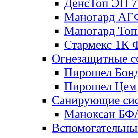
ДенсТоп ЭП 7
Маногард АГ
Маногард Топ
Стармекс 1К 
Огнезащитные с
Пирошел Бон
Пирошел Цем
Санирующие си
Маноксан БФ
Вспомогательны