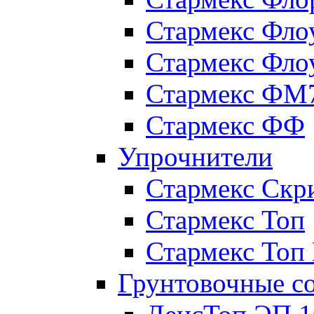
Стармекс Фло
Стармекс Фло
Стармекс ФМ
Стармекс ФФ
Упрочнители
Стармекс Скр
Стармекс Топ
Стармекс Топ
Грунтовочные с