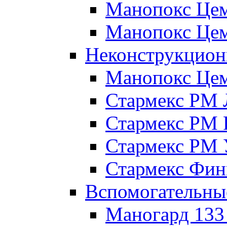
Манопокс Цем
Манопокс Цем
Неконструкцион
Манопокс Це
Стармекс РМ 
Стармекс РМ 
Стармекс РМ 
Стармекс Фи
Вспомогательны
Маногард 133