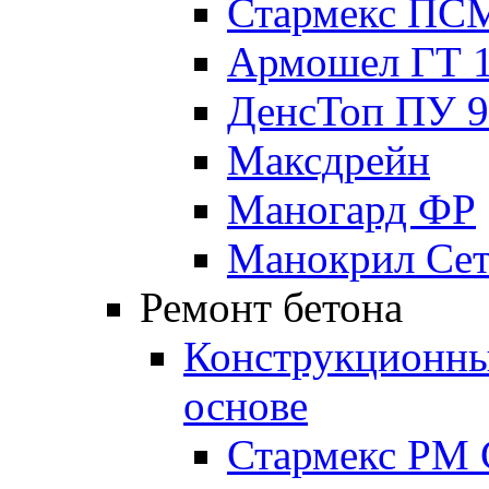
Стармекс ПС
Армошел ГТ 
ДенсТоп ПУ 9
Максдрейн
Маногард ФР
Манокрил Се
Ремонт бетона
Конструкционны
основе
Стармекс РМ 