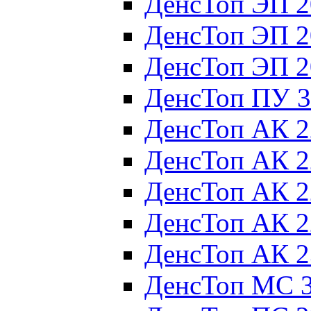
ДенсТоп ЭП 2
ДенсТоп ЭП 2
ДенсТоп ЭП 2
ДенсТоп ПУ 3
ДенсТоп АК 2
ДенсТоп АК 2
ДенсТоп АК 2
ДенсТоп АК 2
ДенсТоп АК 2
ДенсТоп МС 