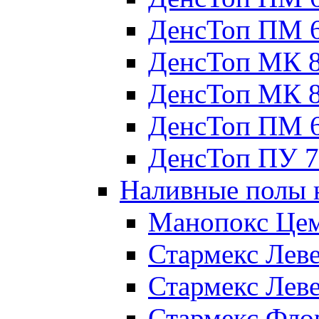
ДенсТоп ПМ 6
ДенсТоп МК 
ДенсТоп МК 
ДенсТоп ПМ 
ДенсТоп ПУ 
Наливные полы 
Манопокс Цем
Стармекс Лев
Стармекс Лев
Стармекс Фло