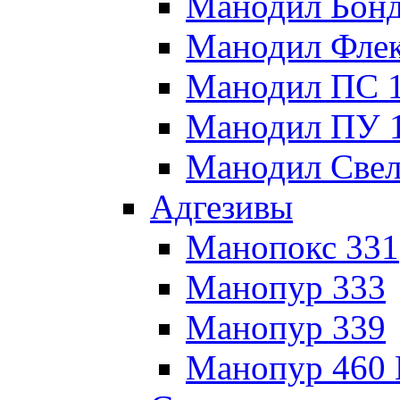
Манодил Бонд
Манодил Флек
Манодил ПС 
Манодил ПУ 
Манодил Свел
Адгезивы
Манопокс 331
Манопур 333
Манопур 339
Манопур 460 