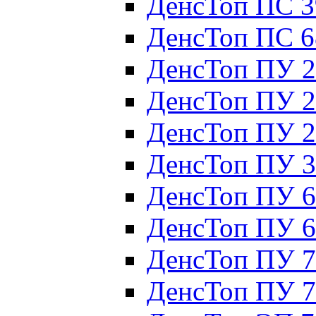
ДенсТоп ПС 3
ДенсТоп ПС 6
ДенсТоп ПУ 2
ДенсТоп ПУ 2
ДенсТоп ПУ 2
ДенсТоп ПУ 3
ДенсТоп ПУ 6
ДенсТоп ПУ 6
ДенсТоп ПУ 
ДенсТоп ПУ 7