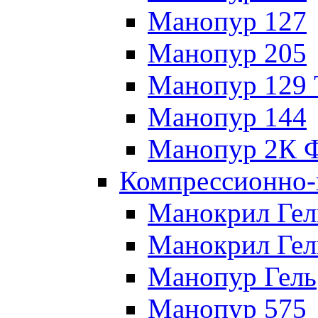
Манопур 127
Манопур 205
Манопур 129 
Манопур 144
Манопур 2К Ф
Компрессионно-
Манокрил Гел
Манокрил Гел
Манопур Гель
Манопур 575