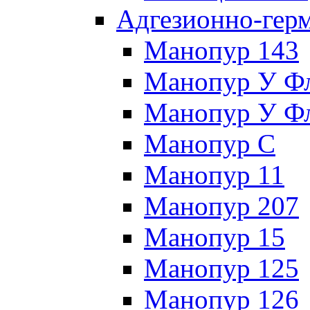
Адгезионно-гер
Манопур 143
Манопур У Ф
Манопур У Ф
Манопур С
Манопур 11
Манопур 207
Манопур 15
Манопур 125
Манопур 126