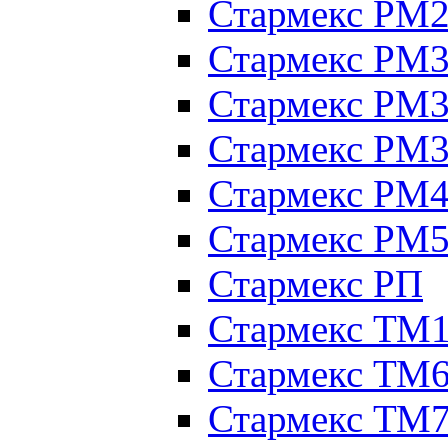
Стармекс РМ
Стармекс РМ
Стармекс РМ3
Стармекс РМ
Стармекс РМ
Стармекс РМ
Стармекс РП
Стармекс ТМ
Стармекс ТМ
Стармекс ТМ