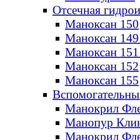
Отсечная гидро
Маноксан 150
Маноксан 149
Маноксан 151
Маноксан 152
Маноксан 155
Вспомогательны
Манокрил Фл
Манопур Кли
Манокрил Фле