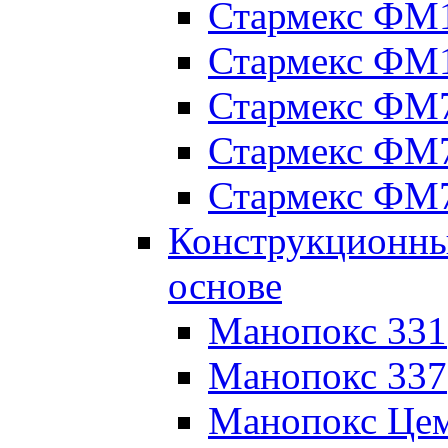
Стармекс ФМ
Стармекс ФМ
Стармекс ФМ
Стармекс ФМ
Стармекс ФМ
Конструкционны
основе
Манопокс 331
Манопокс 337
Манопокс Цем