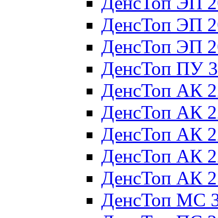
ДенсТоп ЭП 2
ДенсТоп ЭП 2
ДенсТоп ЭП 2
ДенсТоп ПУ 3
ДенсТоп АК 2
ДенсТоп АК 2
ДенсТоп АК 2
ДенсТоп АК 2
ДенсТоп АК 2
ДенсТоп МС 