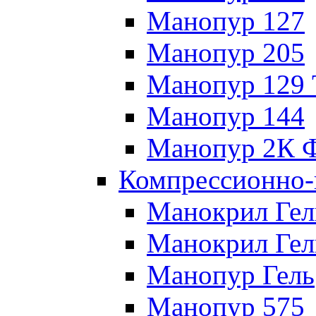
Манопур 127
Манопур 205
Манопур 129 
Манопур 144
Манопур 2К Ф
Компрессионно-
Манокрил Гел
Манокрил Гел
Манопур Гель
Манопур 575