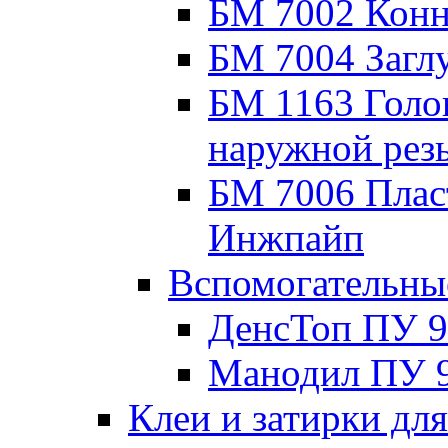
БМ 7002 Конн
БМ 7004 Загл
БМ 1163 Голов
наружной рез
БМ 7006 Плас
Инжпайп
Вспомогательны
ДенсТоп ПУ 9
Манодил ПУ 
Клеи и затирки дл