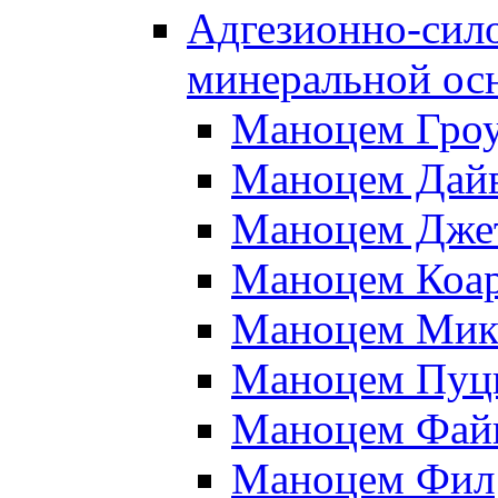
Адгезионно-сило
минеральной ос
Маноцем Гро
Маноцем Дай
Маноцем Дже
Маноцем Коа
Маноцем Мик
Маноцем Пуц
Маноцем Фай
Маноцем Фил