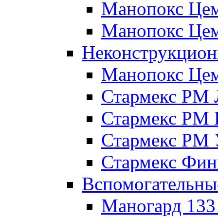
Манопокс Цем
Манопокс Цем
Неконструкцион
Манопокс Це
Стармекс РМ 
Стармекс РМ 
Стармекс РМ 
Стармекс Фи
Вспомогательны
Маногард 133