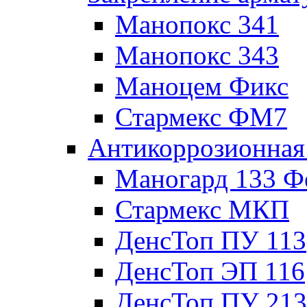
Манопокс 341
Манопокс 343
Маноцем Фикс
Стармекс ФМ7
Антикоррозионная
Маногард 133 Ф
Стармекс МКП
ДенсТоп ПУ 113
ДенсТоп ЭП 116
ДенсТоп ПУ 213