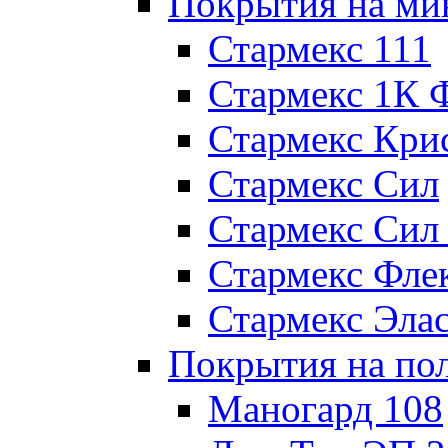
Покрытия на ми
Стармекс 111
Стармекс 1К 
Стармекс Кри
Стармекс Сил
Стармекс Сил
Стармекс Фле
Стармекс Эла
Покрытия на по
Маногард 108