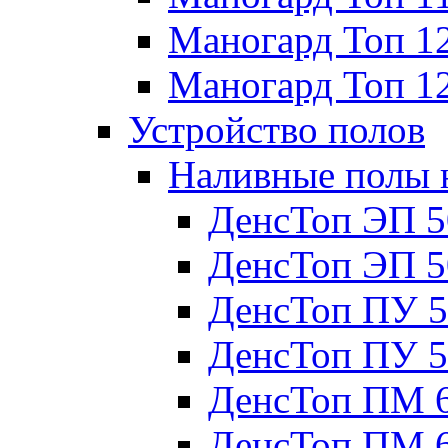
Маногард Топ 1
Маногард Топ 1
Устройство полов
Наливные полы 
ДенсТоп ЭП 5
ДенсТоп ЭП 5
ДенсТоп ПУ 5
ДенсТоп ПУ 5
ДенсТоп ПМ 
ДенсТоп ПМ 