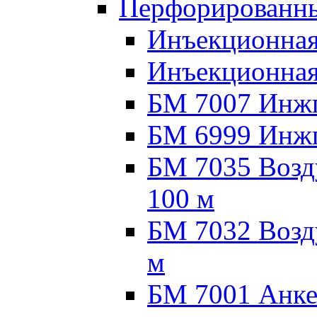
Перфорированны
Инъекционная
Инъекционная
БМ 7007 Инжпа
БМ 6999 Инжпа
БМ 7035 Возд
100 м
БМ 7032 Возд
м
БМ 7001 Анке