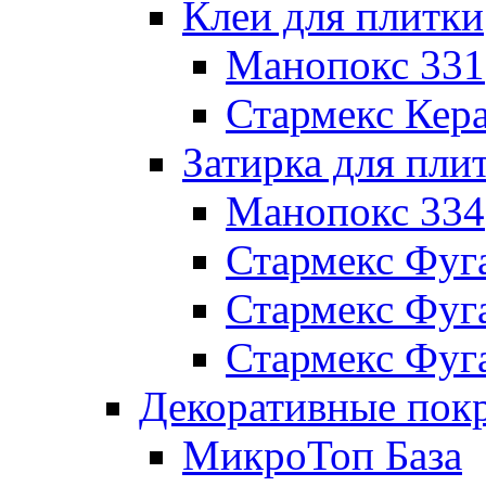
Клеи для плитки
Манопокс 331
Стармекс Кер
Затирка для пли
Манопокс 334
Стармекс Фуг
Стармекс Фуг
Стармекс Фуг
Декоративные пок
МикроТоп База