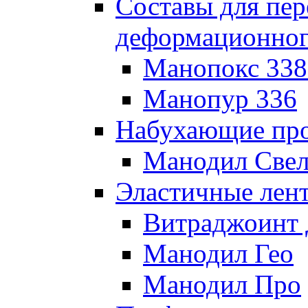
Составы для пе
деформационног
Манопокс 338
Манопур 336
Набухающие пр
Манодил Све
Эластичные лен
Витраджоинт
Манодил Гео
Манодил Про