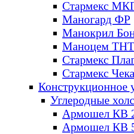
Стармекс МК
Маногард ФР
Манокрил Бо
Маноцем ТН
Стармекс Пла
Стармекс Чек
Конструкционное 
Углеродные хол
Армошел КВ 
Армошел КВ 