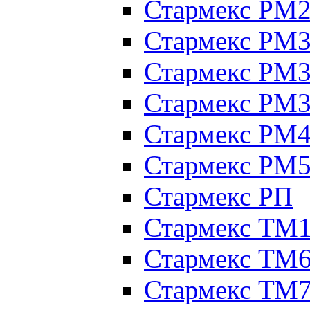
Стармекс РМ
Стармекс РМ
Стармекс РМ3
Стармекс РМ
Стармекс РМ
Стармекс РМ
Стармекс РП
Стармекс ТМ
Стармекс ТМ
Стармекс ТМ