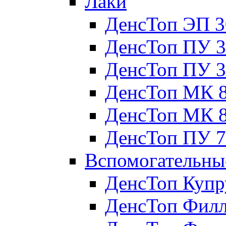
Лаки
ДенсТоп ЭП 3
ДенсТоп ПУ 3
ДенсТоп ПУ 3
ДенсТоп МК 
ДенсТоп МК 
ДенсТоп ПУ 7
Вспомогательны
ДенсТоп Куп
ДенсТоп Фил