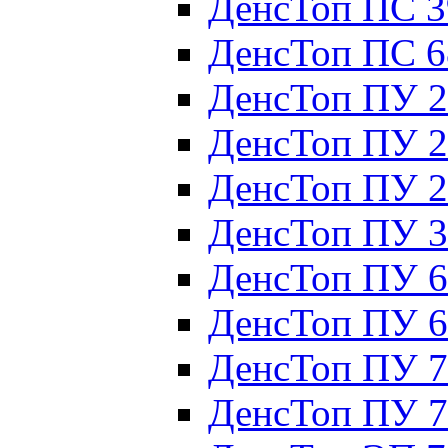
ДенсТоп ПС 3
ДенсТоп ПС 6
ДенсТоп ПУ 2
ДенсТоп ПУ 2
ДенсТоп ПУ 2
ДенсТоп ПУ 3
ДенсТоп ПУ 6
ДенсТоп ПУ 6
ДенсТоп ПУ 
ДенсТоп ПУ 7