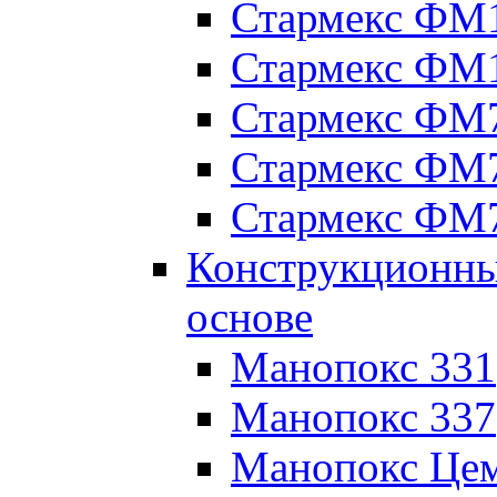
Стармекс ФМ
Стармекс ФМ
Стармекс ФМ
Стармекс ФМ
Стармекс ФМ
Конструкционны
основе
Манопокс 331
Манопокс 337
Манопокс Цем