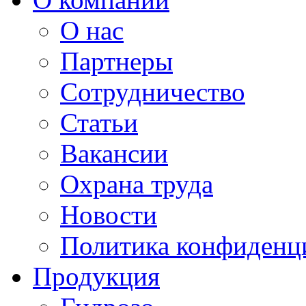
О нас
Партнеры
Сотрудничество
Статьи
Вакансии
Охрана труда
Новости
Политика конфиденц
Продукция