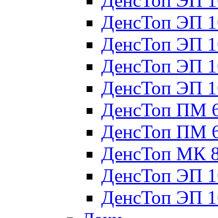
ДенсТоп ЭП 1
ДенсТоп ЭП 1
ДенсТоп ЭП 1
ДенсТоп ЭП 1
ДенсТоп ЭП 1
ДенсТоп ПМ 
ДенсТоп ПМ 
ДенсТоп МК 
ДенсТоп ЭП 1
ДенсТоп ЭП 1