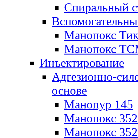
Спиральный с
Вспомогательны
Манопокс Тик
Манопокс Т
Инъектирование
Адгезионно-сил
основе
Манопур 145
Манопокс 352
Манопокс 35