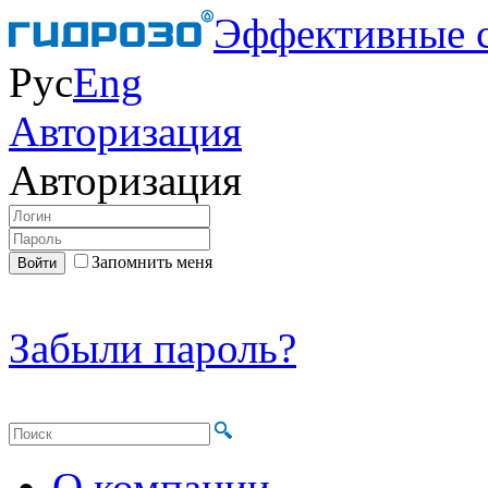
Эффективные 
Рус
Eng
Авторизация
Авторизация
Запомнить меня
Забыли пароль?
О компании