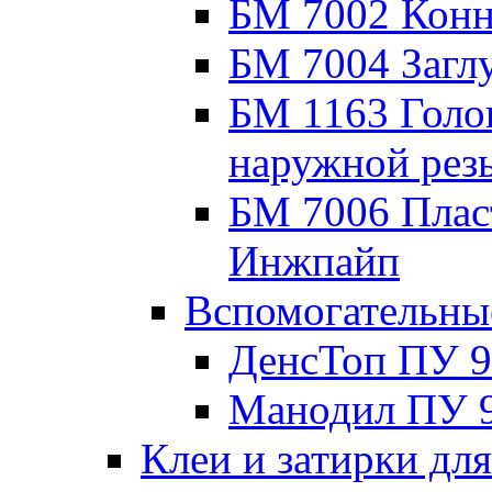
БМ 7002 Конн
БМ 7004 Загл
БМ 1163 Голов
наружной рез
БМ 7006 Плас
Инжпайп
Вспомогательны
ДенсТоп ПУ 9
Манодил ПУ 
Клеи и затирки дл