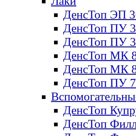
Лаки
ДенсТоп ЭП 3
ДенсТоп ПУ 3
ДенсТоп ПУ 3
ДенсТоп МК 
ДенсТоп МК 
ДенсТоп ПУ 7
Вспомогательны
ДенсТоп Куп
ДенсТоп Фил