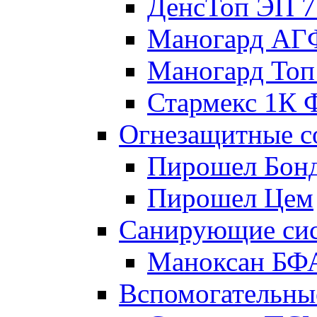
ДенсТоп ЭП 7
Маногард АГ
Маногард Топ
Стармекс 1К 
Огнезащитные с
Пирошел Бон
Пирошел Цем
Санирующие си
Маноксан БФ
Вспомогательны