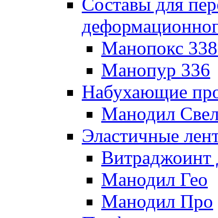
Составы для пе
деформационног
Манопокс 338
Манопур 336
Набухающие пр
Манодил Све
Эластичные лен
Витраджоинт
Манодил Гео
Манодил Про