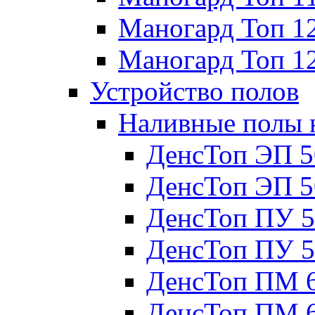
Маногард Топ 1
Маногард Топ 1
Устройство полов
Наливные полы 
ДенсТоп ЭП 5
ДенсТоп ЭП 5
ДенсТоп ПУ 5
ДенсТоп ПУ 5
ДенсТоп ПМ 
ДенсТоп ПМ 