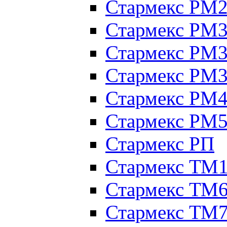
Стармекс РМ
Стармекс РМ
Стармекс РМ3
Стармекс РМ
Стармекс РМ
Стармекс РМ
Стармекс РП
Стармекс ТМ
Стармекс ТМ
Стармекс ТМ