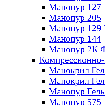
Манопур 127
Манопур 205
Манопур 129 
Манопур 144
Манопур 2К Ф
Компрессионно-
Манокрил Гел
Манокрил Гел
Манопур Гель
Манопур 575