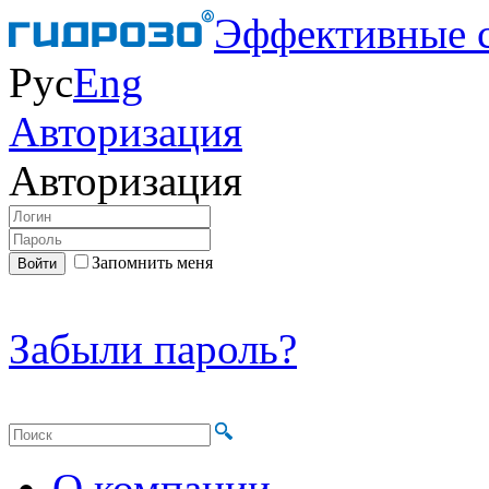
Эффективные 
Рус
Eng
Авторизация
Авторизация
Запомнить меня
Забыли пароль?
О компании