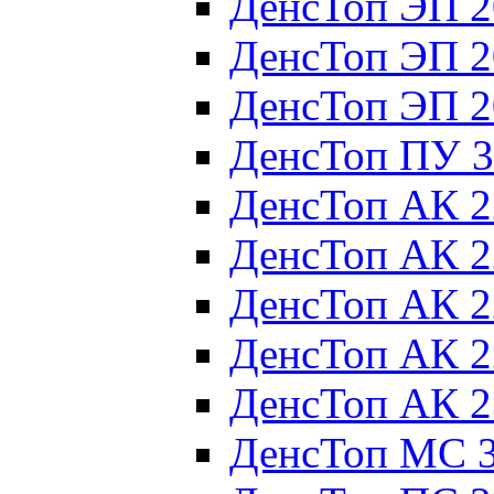
ДенсТоп ЭП 2
ДенсТоп ЭП 2
ДенсТоп ЭП 2
ДенсТоп ПУ 3
ДенсТоп АК 2
ДенсТоп АК 2
ДенсТоп АК 2
ДенсТоп АК 2
ДенсТоп АК 2
ДенсТоп МС 