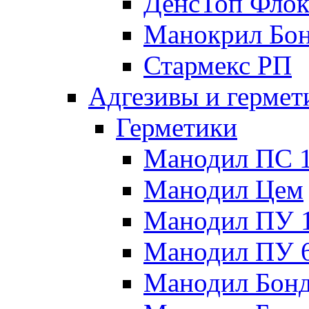
ДенсТоп Флок
Манокрил Бо
Стармекс РП
Адгезивы и гермет
Герметики
Манодил ПС 
Манодил Цем
Манодил ПУ 
Манодил ПУ 
Манодил Бон