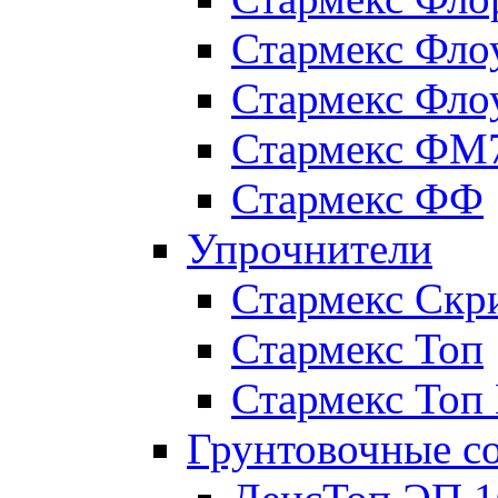
Стармекс Фло
Стармекс Фло
Стармекс ФМ
Стармекс ФФ
Упрочнители
Стармекс Скр
Стармекс Топ
Стармекс Топ
Грунтовочные с