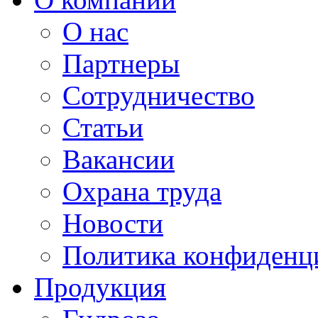
О нас
Партнеры
Сотрудничество
Статьи
Вакансии
Охрана труда
Новости
Политика конфиденц
Продукция