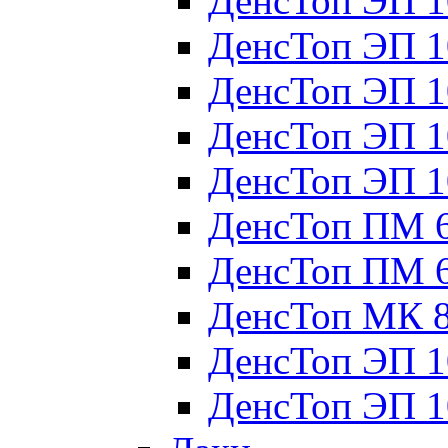
ДенсТоп ЭП 1
ДенсТоп ЭП 1
ДенсТоп ЭП 1
ДенсТоп ЭП 1
ДенсТоп ЭП 1
ДенсТоп ПМ 
ДенсТоп ПМ 
ДенсТоп МК 
ДенсТоп ЭП 1
ДенсТоп ЭП 1