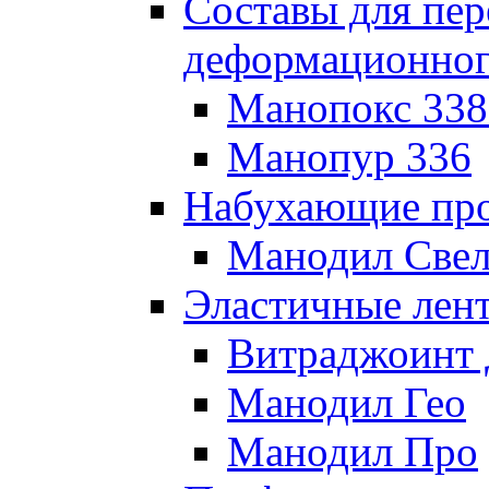
Составы для пе
деформационног
Манопокс 338
Манопур 336
Набухающие пр
Манодил Све
Эластичные лен
Витраджоинт
Манодил Гео
Манодил Про