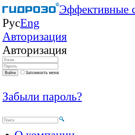
Эффективные 
Рус
Eng
Авторизация
Авторизация
Запомнить меня
Забыли пароль?
О компании