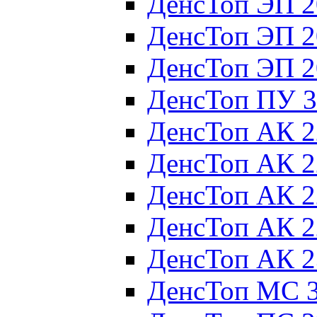
ДенсТоп ЭП 2
ДенсТоп ЭП 2
ДенсТоп ЭП 2
ДенсТоп ПУ 3
ДенсТоп АК 2
ДенсТоп АК 2
ДенсТоп АК 2
ДенсТоп АК 2
ДенсТоп АК 2
ДенсТоп МС 