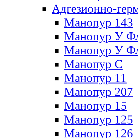
Адгезионно-гер
Манопур 143
Манопур У Ф
Манопур У Ф
Манопур С
Манопур 11
Манопур 207
Манопур 15
Манопур 125
Манопур 126