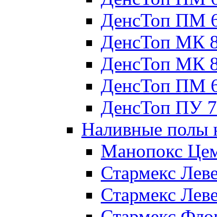
ДенсТоп ПМ 6
ДенсТоп МК 
ДенсТоп МК 
ДенсТоп ПМ 
ДенсТоп ПУ 
Наливные полы 
Манопокс Цем
Стармекс Лев
Стармекс Лев
Стармекс Фло