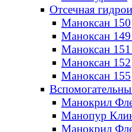
Отсечная гидро
Маноксан 150
Маноксан 149
Маноксан 151
Маноксан 152
Маноксан 155
Вспомогательны
Манокрил Фл
Манопур Кли
Манокрил Фле