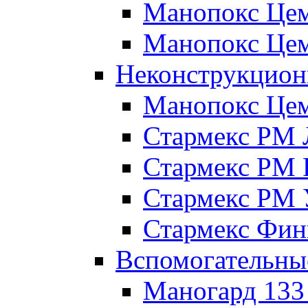
Манопокс Цем
Манопокс Цем
Неконструкцион
Манопокс Це
Стармекс РМ 
Стармекс РМ 
Стармекс РМ 
Стармекс Фи
Вспомогательны
Маногард 133