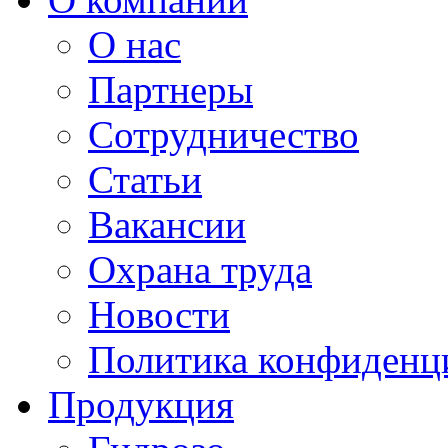
О нас
Партнеры
Сотрудничество
Статьи
Вакансии
Охрана труда
Новости
Политика конфиденц
Продукция