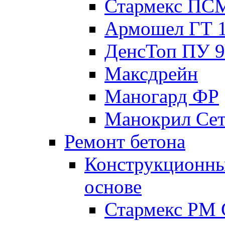
Стармекс ПС
Армошел ГТ 
ДенсТоп ПУ 9
Максдрейн
Маногард ФР
Манокрил Се
Ремонт бетона
Конструкционны
основе
Стармекс РМ 