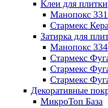
Клеи для плитки
Манопокс 331
Стармекс Кер
Затирка для пли
Манопокс 334
Стармекс Фуг
Стармекс Фуг
Стармекс Фуг
Декоративные пок
МикроТоп База