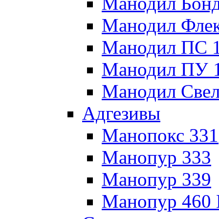
Манодил Бонд
Манодил Флек
Манодил ПС 
Манодил ПУ 
Манодил Свел
Адгезивы
Манопокс 331
Манопур 333
Манопур 339
Манопур 460 