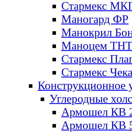
Стармекс МК
Маногард ФР
Манокрил Бо
Маноцем ТН
Стармекс Пла
Стармекс Чек
Конструкционное 
Углеродные хол
Армошел КВ 
Армошел КВ 