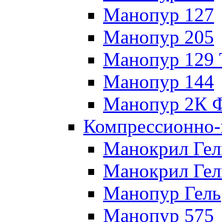
Манопур 127
Манопур 205
Манопур 129 
Манопур 144
Манопур 2К Ф
Компрессионно-
Манокрил Гел
Манокрил Гел
Манопур Гель
Манопур 575