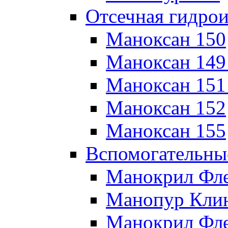
Отсечная гидро
Маноксан 150
Маноксан 149
Маноксан 151
Маноксан 152
Маноксан 155
Вспомогательны
Манокрил Фл
Манопур Кли
Манокрил Фле