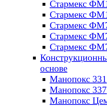
Стармекс ФМ
Стармекс ФМ
Стармекс ФМ
Стармекс ФМ
Стармекс ФМ
Конструкционны
основе
Манопокс 331
Манопокс 337
Манопокс Цем