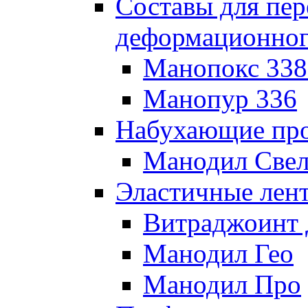
Составы для пе
деформационног
Манопокс 338
Манопур 336
Набухающие пр
Манодил Све
Эластичные лен
Витраджоинт
Манодил Гео
Манодил Про