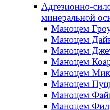
Адгезионно-сило
минеральной ос
Маноцем Гро
Маноцем Дай
Маноцем Дже
Маноцем Коа
Маноцем Мик
Маноцем Пуц
Маноцем Фай
Маноцем Фил