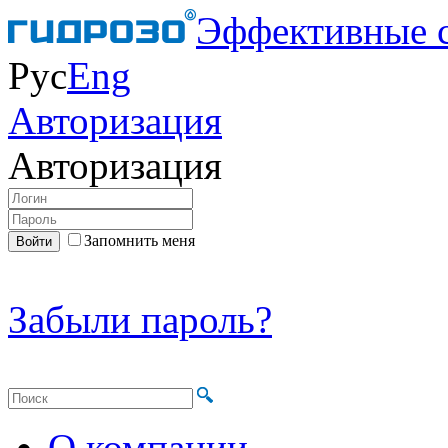
Эффективные 
Рус
Eng
Авторизация
Авторизация
Запомнить меня
Забыли пароль?
О компании