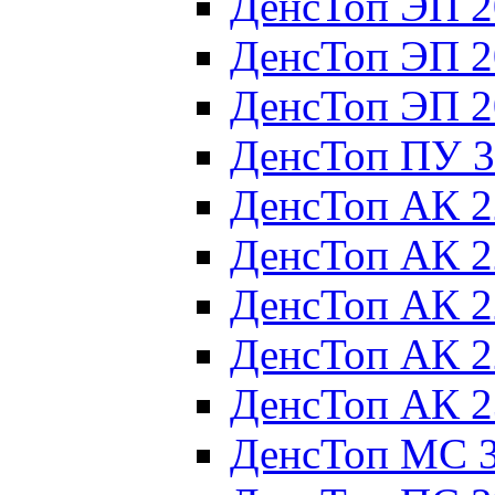
ДенсТоп ЭП 2
ДенсТоп ЭП 2
ДенсТоп ЭП 2
ДенсТоп ПУ 3
ДенсТоп АК 2
ДенсТоп АК 2
ДенсТоп АК 2
ДенсТоп АК 2
ДенсТоп АК 2
ДенсТоп МС 