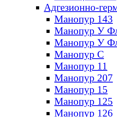
Адгезионно-гер
Манопур 143
Манопур У Ф
Манопур У Ф
Манопур С
Манопур 11
Манопур 207
Манопур 15
Манопур 125
Манопур 126