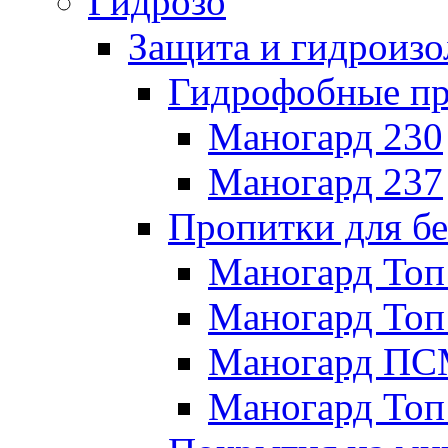
Гидрозо
Защита и гидроизо
Гидрофобные п
Маногард 230
Маногард 237
Пропитки для бе
Маногард Топ
Маногард Топ
Маногард П
Маногард Топ