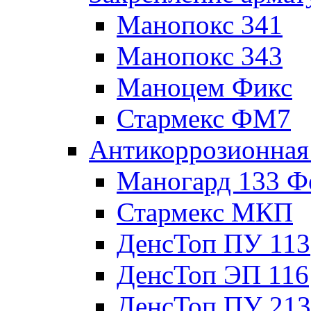
Манопокс 341
Манопокс 343
Маноцем Фикс
Стармекс ФМ7
Антикоррозионная
Маногард 133 Ф
Стармекс МКП
ДенсТоп ПУ 113
ДенсТоп ЭП 116
ДенсТоп ПУ 213