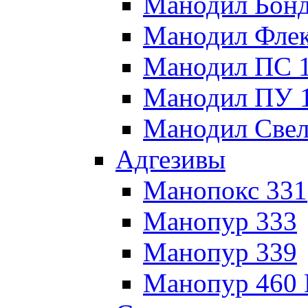
Манодил Бонд
Манодил Флек
Манодил ПС 
Манодил ПУ 
Манодил Свел
Адгезивы
Манопокс 331
Манопур 333
Манопур 339
Манопур 460 