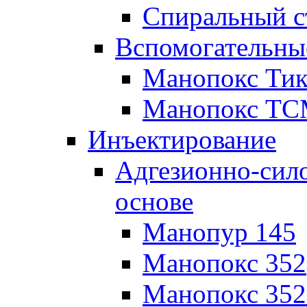
Спиральный с
Вспомогательны
Манопокс Тик
Манопокс Т
Инъектирование
Адгезионно-сил
основе
Манопур 145
Манопокс 352
Манопокс 35