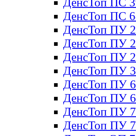
ДенсТоп ПС 3
ДенсТоп ПС 6
ДенсТоп ПУ 2
ДенсТоп ПУ 2
ДенсТоп ПУ 2
ДенсТоп ПУ 3
ДенсТоп ПУ 6
ДенсТоп ПУ 6
ДенсТоп ПУ 
ДенсТоп ПУ 7