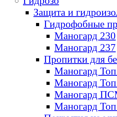
Гидрозо
Защита и гидроизо
Гидрофобные п
Маногард 230
Маногард 237
Пропитки для бе
Маногард Топ
Маногард Топ
Маногард П
Маногард Топ