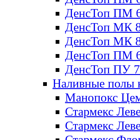
ДенсТоп ПМ 6
ДенсТоп МК 
ДенсТоп МК 
ДенсТоп ПМ 
ДенсТоп ПУ 
Наливные полы 
Манопокс Цем
Стармекс Лев
Стармекс Лев
Стармекс Фло