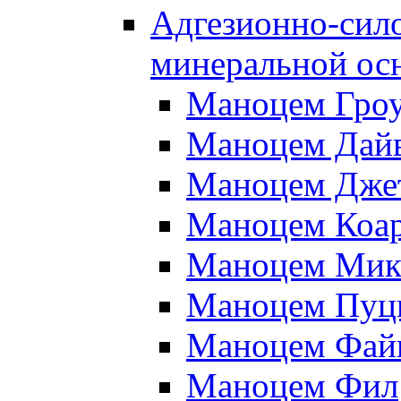
Адгезионно-сило
минеральной ос
Маноцем Гро
Маноцем Дай
Маноцем Дже
Маноцем Коа
Маноцем Мик
Маноцем Пуц
Маноцем Фай
Маноцем Фил