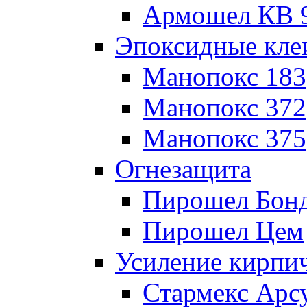
Армошел КВ 
Эпоксидные кле
Манопокс 183
Манопокс 372
Манопокс 375
Огнезащита
Пирошел Бон
Пирошел Цем
Усиление кирпи
Стармекс Арс