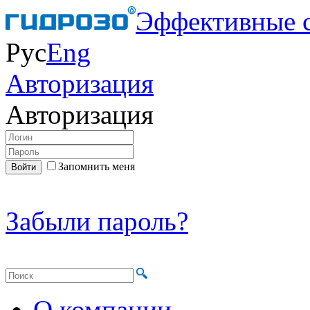
Эффективные 
Рус
Eng
Авторизация
Авторизация
Запомнить меня
Забыли пароль?
О компании