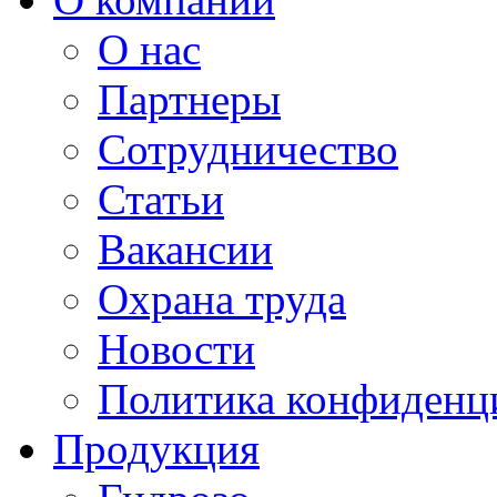
О нас
Партнеры
Сотрудничество
Статьи
Вакансии
Охрана труда
Новости
Политика конфиденц
Продукция