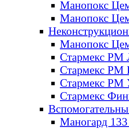
Манопокс Цем
Манопокс Цем
Неконструкцион
Манопокс Це
Стармекс РМ 
Стармекс РМ 
Стармекс РМ 
Стармекс Фи
Вспомогательны
Маногард 133