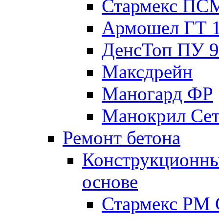
Стармекс ПС
Армошел ГТ 
ДенсТоп ПУ 9
Максдрейн
Маногард ФР
Манокрил Се
Ремонт бетона
Конструкционны
основе
Стармекс РМ 