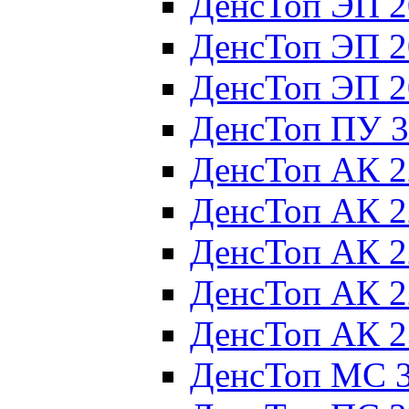
ДенсТоп ЭП 2
ДенсТоп ЭП 2
ДенсТоп ЭП 2
ДенсТоп ПУ 3
ДенсТоп АК 2
ДенсТоп АК 2
ДенсТоп АК 2
ДенсТоп АК 2
ДенсТоп АК 2
ДенсТоп МС 