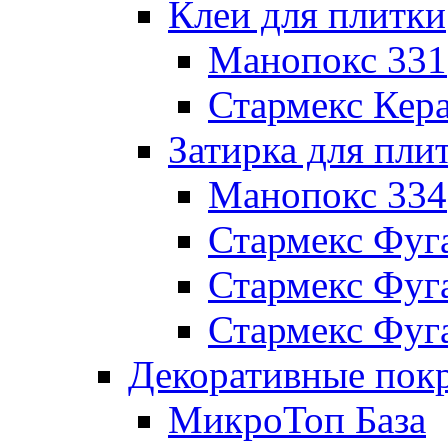
Клеи для плитки
Манопокс 331
Стармекс Кер
Затирка для пли
Манопокс 334
Стармекс Фуг
Стармекс Фуг
Стармекс Фуг
Декоративные пок
МикроТоп База