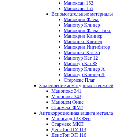
Маноксан 152
Маноксан 155
Вспомогательные материалы
Манокрил Флекс
Манопур Клинер
Манокрил Флекс Тикс
Манокрил Клинер
Манопокс Клинер
Манокрил Ингибитор
Манопокс Кат 35
Манопур Кат 12
Манопур Кат Ф
Манопур Клинер А
Манопур Клинер Л
Стармекс Плаг
Закрепление арматурных стержней
Манопокс 341
Манопокс 343
Маноцем Фикс
Стармекс ФМ7
Антикоррозионная защита металла
Маногард 133 Фер
Стармекс МКП
ДенсТоп ПУ 113
ДенсТоп ЭП 116