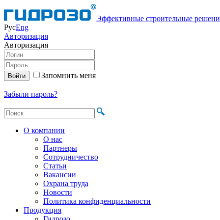
Эффективные строительные решени
Рус
Eng
Авторизация
Авторизация
Запомнить меня
Забыли пароль?
О компании
О нас
Партнеры
Сотрудничество
Статьи
Вакансии
Охрана труда
Новости
Политика конфиденциальности
Продукция
Гидрозо