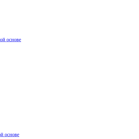
ой основе
й основе