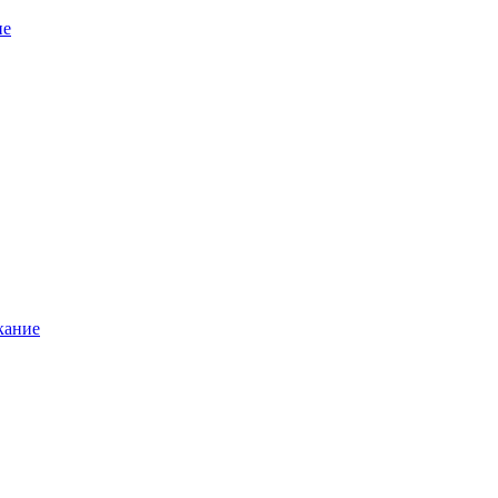
ие
кание