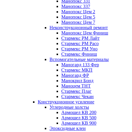
Манопокс 331
Манопокс 337
Манопокс Цем 2
Манопокс Цем 5
Манопокс Цем 7
Неконструкционный ремонт
Манопокс Цем Финиш
Стармекс РМ Лайт
Стармекс РМ Расо
Стармекс РМ Уно
Стармекс Финиш
Вспомогательные материалы
Маногард 133 Фер
Стармекс МКП
Маногард ФР
Манокрил Бонд
Маноцем ТНТ
Стармекс Плаг
Стармекс Чекан
Конструкционное усиление
Углеродные холсты
Армошел КВ 200
Армошел КВ 500
Армошел КВ 900
Эпоксидные клеи