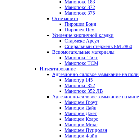
Манопокс 183
Манопокс 372
Манопокс 375
Огнезащита
Пирошел Бонд
Пирошел Цем
Усиление кирпичной кладки
Стармекс Арсул
Спиральный стержень БМ 2860
Вспомогательные материалы
Манопокс Тикс
Манопокс ТСМ
Инъектирование
Адгезионно-силовое замыкание на поли
Манопур 145
Манопокс 352
Манопокс 352 ЛВ
Адгезионно-силовое замыкание на мине
Маноцем Гроут
Маноцем Дайв
Маноцем Джет
Маноцем Коарс
Маноцем Микс
Маноцем Пуццолан
Маноцем Файн