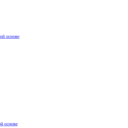
ой основе
й основе