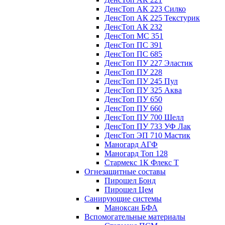
ДенсТоп АК 223 Силко
ДенсТоп АК 225 Текстурик
ДенсТоп АК 232
ДенсТоп МС 351
ДенсТоп ПС 391
ДенсТоп ПС 685
ДенсТоп ПУ 227 Эластик
ДенсТоп ПУ 228
ДенсТоп ПУ 245 Пул
ДенсТоп ПУ 325 Аква
ДенсТоп ПУ 650
ДенсТоп ПУ 660
ДенсТоп ПУ 700 Шелл
ДенсТоп ПУ 733 УФ Лак
ДенсТоп ЭП 710 Мастик
Маногард АГФ
Маногард Топ 128
Стармекс 1К Флекс Т
Огнезащитные составы
Пирошел Бонд
Пирошел Цем
Санирующие системы
Маноксан БФА
Вспомогательные материалы