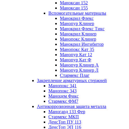
Маноксан 152
Маноксан 155
Вспомогательные материалы
Манокрил Флекс
Манопур Клинер
Манокрил Флекс Тикс
Манокрил Клинер
Манопокс Клинер
Манокрил Ингибитор
Манопокс Кат 35
Манопур Кат 12
Манопур Кат Ф
Манопур Клинер А
Манопур Клинер Л
Стармекс Плаг
Закрепление арматурных стержней
Манопокс 341
Манопокс 343
Маноцем Фикс
Стармекс ФМ7
Антикоррозионная защита металла
Маногард 133 Фер
Стармекс МКП
ДенсТоп ПУ 113
ДенсТоп ЭП 116