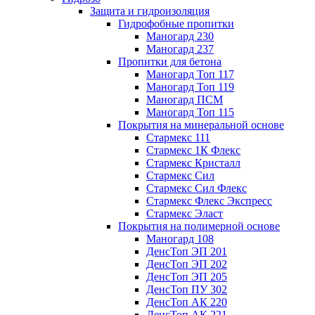
Защита и гидроизоляция
Гидрофобные пропитки
Маногард 230
Маногард 237
Пропитки для бетона
Маногард Топ 117
Маногард Топ 119
Маногард ПСМ
Маногард Топ 115
Покрытия на минеральной основе
Стармекс 111
Стармекс 1К Флекс
Стармекс Кристалл
Стармекс Сил
Стармекс Сил Флекс
Стармекс Флекс Экспресс
Стармекс Эласт
Покрытия на полимерной основе
Маногард 108
ДенсТоп ЭП 201
ДенсТоп ЭП 202
ДенсТоп ЭП 205
ДенсТоп ПУ 302
ДенсТоп АК 220
ДенсТоп АК 221