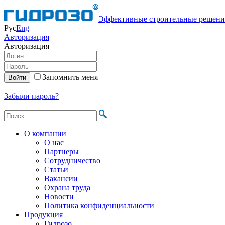
Эффективные строительные решени
Рус
Eng
Авторизация
Авторизация
Запомнить меня
Забыли пароль?
О компании
О нас
Партнеры
Сотрудничество
Статьи
Вакансии
Охрана труда
Новости
Политика конфиденциальности
Продукция
Гидрозо