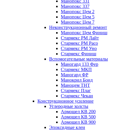
Манопокс 331
Манопокс 337
Манопокс Цем 2
Манопокс Цем 5
Манопокс Цем 7
Неконструкционный ремонт
Манопокс Цем Финиш
Стармекс РМ Лайт
Стармекс РМ Расо
Стармекс РМ Уно
Стармекс Финиш
Вспомогательные материалы
Маногард 133 Фер
Стармекс МКП
Маногард ФР
Манокрил Бонд
Маноцем ТНТ
Стармекс Плаг
Стармекс Чекан
Конструкционное усиление
Углеродные холсты
Армошел КВ 200
Армошел КВ 500
Армошел КВ 900
Эпоксидные клеи