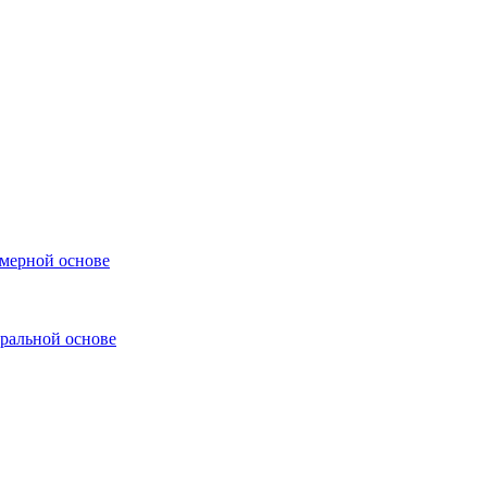
мерной основе
ральной основе