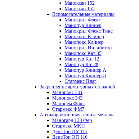
Маноксан 152
Маноксан 155
Вспомогательные материалы
Манокрил Флекс
Манопур Клинер
Манокрил Флекс Тикс
Манокрил Клинер
Манопокс Клинер
Манокрил Ингибитор
Манопокс Кат 35
Манопур Кат 12
Манопур Кат Ф
Манопур Клинер А
Манопур Клинер Л
Стармекс Плаг
Закрепление арматурных стержней
Манопокс 341
Манопокс 343
Маноцем Фикс
Стармекс ФМ7
Антикоррозионная защита металла
Маногард 133 Фер
Стармекс МКП
ДенсТоп ПУ 113
ДенсТоп ЭП 116