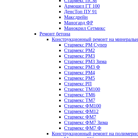
Стармекс ПСМ
Армошел ГТ 100
ДенсТоп ПУ 91
Максдрейн
Маногард ФР
Манокрил Сетмикс
Ремонт бетона
Конструкционный ремонт на минеральн
Стармекс РМ Супер
Стармекс РМ2
Стармекс РМ3
Стармекс РМ3 Зима
Стармекс РМ3 Ф
Стармекс РМ4
Стармекс РМ5
Стармекс РП
Стармекс ТМ100
Стармекс ТМ6
Стармекс ТМ7
Стармекс ФМ100
Стармекс ФМ12
Стармекс ФМ7
Стармекс ФМ7 Зима
Стармекс ФМ7 Ф
Конструкционный ремонт на полимерно