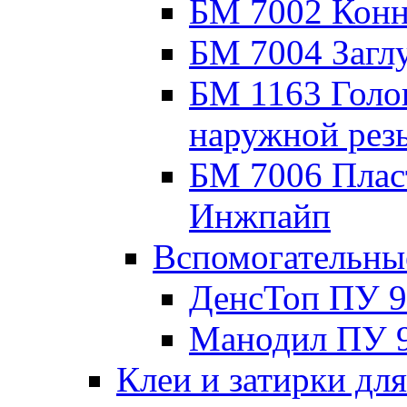
БМ 7002 Конн
БМ 7004 Загл
БМ 1163 Голов
наружной рез
БМ 7006 Плас
Инжпайп
Вспомогательны
ДенсТоп ПУ 9
Манодил ПУ 
Клеи и затирки дл