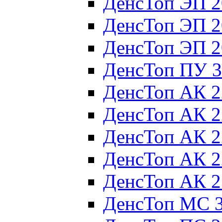
ДенсТоп ЭП 2
ДенсТоп ЭП 2
ДенсТоп ЭП 2
ДенсТоп ПУ 3
ДенсТоп АК 2
ДенсТоп АК 2
ДенсТоп АК 2
ДенсТоп АК 2
ДенсТоп АК 2
ДенсТоп МС 