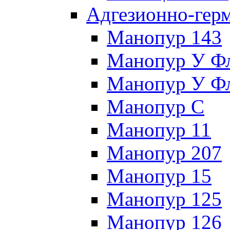
Адгезионно-гер
Манопур 143
Манопур У Ф
Манопур У Ф
Манопур С
Манопур 11
Манопур 207
Манопур 15
Манопур 125
Манопур 126