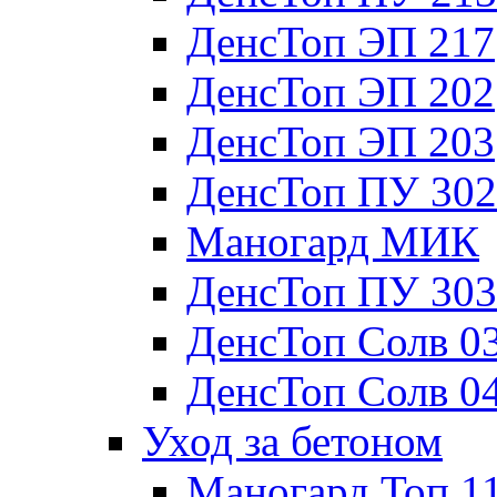
ДенсТоп ЭП 217
ДенсТоп ЭП 202
ДенсТоп ЭП 203
ДенсТоп ПУ 302
Маногард МИК
ДенсТоп ПУ 303
ДенсТоп Солв 0
ДенсТоп Солв 0
Уход за бетоном
Маногард Топ 1