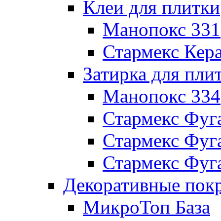
Клеи для плитки
Манопокс 331
Стармекс Кер
Затирка для пли
Манопокс 334
Стармекс Фуг
Стармекс Фуг
Стармекс Фуг
Декоративные пок
МикроТоп База