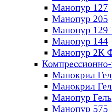
Манопур 127
Манопур 205
Манопур 129 
Манопур 144
Манопур 2К Ф
Компрессионно-
Манокрил Гел
Манокрил Гел
Манопур Гель
Манопур 575