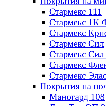
Покрытия на ми
Стармекс 111
Стармекс 1К 
Стармекс Кри
Стармекс Сил
Стармекс Сил
Стармекс Фле
Стармекс Эла
Покрытия на по
Маногард 108