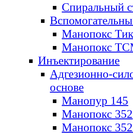
Спиральный с
Вспомогательны
Манопокс Тик
Манопокс Т
Инъектирование
Адгезионно-сил
основе
Манопур 145
Манопокс 352
Манопокс 35