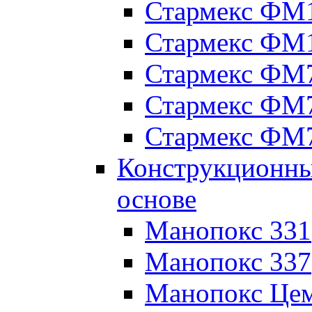
Стармекс ФМ
Стармекс ФМ
Стармекс ФМ
Стармекс ФМ
Стармекс ФМ
Конструкционны
основе
Манопокс 331
Манопокс 337
Манопокс Цем