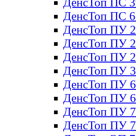
ДенсТоп ПС 3
ДенсТоп ПС 6
ДенсТоп ПУ 2
ДенсТоп ПУ 2
ДенсТоп ПУ 2
ДенсТоп ПУ 3
ДенсТоп ПУ 6
ДенсТоп ПУ 6
ДенсТоп ПУ 
ДенсТоп ПУ 7