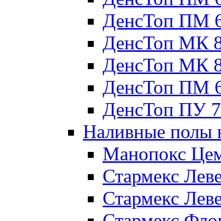
ДенсТоп ПМ 6
ДенсТоп МК 
ДенсТоп МК 
ДенсТоп ПМ 
ДенсТоп ПУ 
Наливные полы 
Манопокс Цем
Стармекс Лев
Стармекс Лев
Стармекс Фло