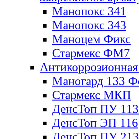
Манопокс 341
Манопокс 343
Маноцем Фикс
Стармекс ФМ7
Антикоррозионная
Маногард 133 Ф
Стармекс МКП
ДенсТоп ПУ 113
ДенсТоп ЭП 116
ДенсТоп ПУ 213