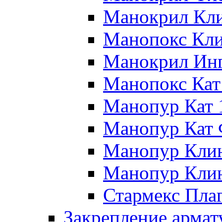
Манокрил Кл
Манопокс Кл
Манокрил Ин
Манопокс Кат
Манопур Кат 
Манопур Кат
Манопур Кли
Манопур Кли
Стармекс Пла
Закрепление арма