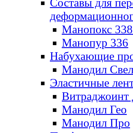
Составы для пе
деформационног
Манопокс 338
Манопур 336
Набухающие пр
Манодил Све
Эластичные лен
Витраджоинт
Манодил Гео
Манодил Про