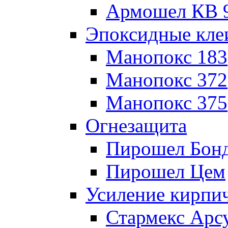
Армошел КВ 
Эпоксидные кле
Манопокс 183
Манопокс 372
Манопокс 375
Огнезащита
Пирошел Бон
Пирошел Цем
Усиление кирпи
Стармекс Арс