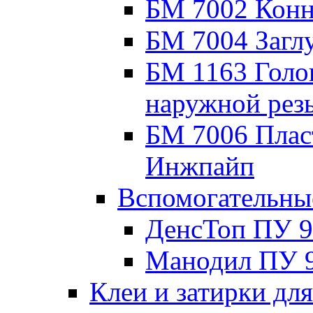
БМ 7002 Конн
БМ 7004 Загл
БМ 1163 Голов
наружной рез
БМ 7006 Плас
Инжпайп
Вспомогательны
ДенсТоп ПУ 9
Манодил ПУ 
Клеи и затирки дл