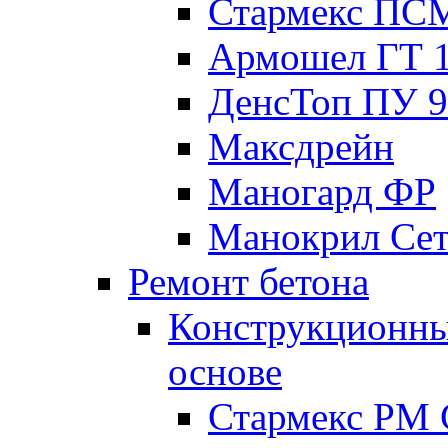
Стармекс ПС
Армошел ГТ 
ДенсТоп ПУ 9
Максдрейн
Маногард ФР
Манокрил Се
Ремонт бетона
Конструкционны
основе
Стармекс РМ 