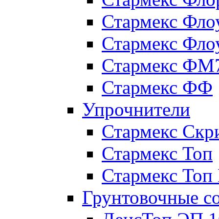
Стармекс Фло
Стармекс Фло
Стармекс ФМ
Стармекс ФФ
Упрочнители
Стармекс Скр
Стармекс Топ
Стармекс Топ
Грунтовочные с