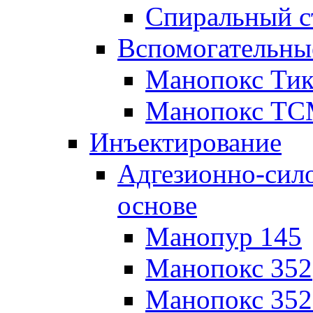
Спиральный с
Вспомогательны
Манопокс Тик
Манопокс Т
Инъектирование
Адгезионно-сил
основе
Манопур 145
Манопокс 352
Манопокс 35