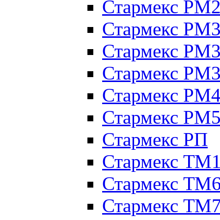
Стармекс РМ
Стармекс РМ
Стармекс РМ3
Стармекс РМ
Стармекс РМ
Стармекс РМ
Стармекс РП
Стармекс ТМ
Стармекс ТМ
Стармекс ТМ