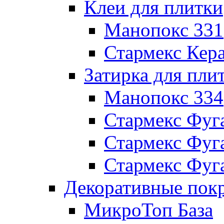
Клеи для плитки
Манопокс 331
Стармекс Кер
Затирка для пли
Манопокс 334
Стармекс Фуг
Стармекс Фуг
Стармекс Фуг
Декоративные пок
МикроТоп База