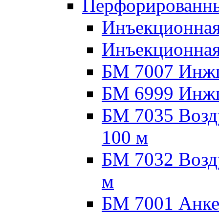
Перфорированны
Инъекционная
Инъекционная
БМ 7007 Инжпа
БМ 6999 Инжпа
БМ 7035 Возд
100 м
БМ 7032 Возд
м
БМ 7001 Анке