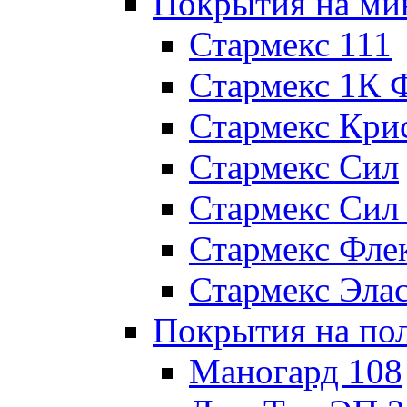
Покрытия на ми
Стармекс 111
Стармекс 1К 
Стармекс Кри
Стармекс Сил
Стармекс Сил
Стармекс Фле
Стармекс Эла
Покрытия на по
Маногард 108