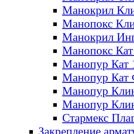
Манокрил Кл
Манопокс Кл
Манокрил Ин
Манопокс Кат
Манопур Кат 
Манопур Кат
Манопур Кли
Манопур Кли
Стармекс Пла
Закрепление арма