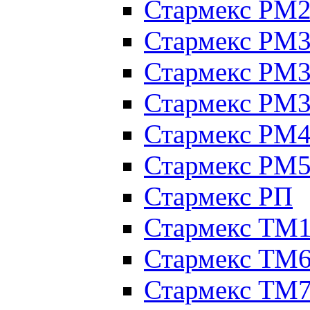
Стармекс РМ
Стармекс РМ
Стармекс РМ3
Стармекс РМ
Стармекс РМ
Стармекс РМ
Стармекс РП
Стармекс ТМ
Стармекс ТМ
Стармекс ТМ