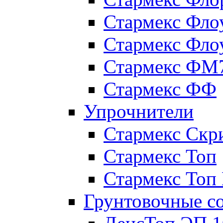
Стармекс Фло
Стармекс Фло
Стармекс ФМ
Стармекс ФФ
Упрочнители
Стармекс Скр
Стармекс Топ
Стармекс Топ
Грунтовочные с