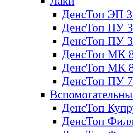
Лаки
ДенсТоп ЭП 3
ДенсТоп ПУ 3
ДенсТоп ПУ 3
ДенсТоп МК 
ДенсТоп МК 
ДенсТоп ПУ 7
Вспомогательны
ДенсТоп Куп
ДенсТоп Фил