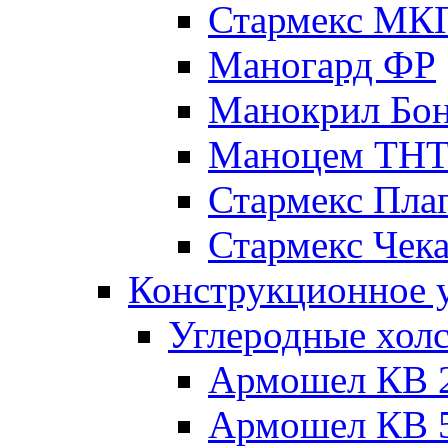
Стармекс МК
Маногард ФР
Манокрил Бо
Маноцем ТН
Стармекс Пла
Стармекс Чек
Конструкционное 
Углеродные хол
Армошел КВ 
Армошел КВ 