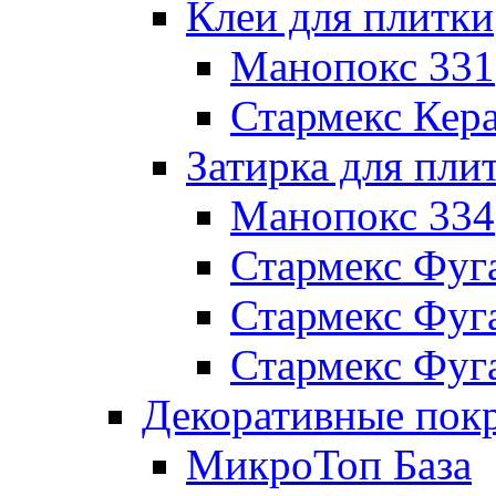
Клеи для плитки
Манопокс 331
Стармекс Кер
Затирка для пли
Манопокс 334
Стармекс Фуг
Стармекс Фуг
Стармекс Фуг
Декоративные пок
МикроТоп База