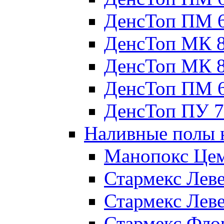
ДенсТоп ПМ 6
ДенсТоп МК 
ДенсТоп МК 
ДенсТоп ПМ 
ДенсТоп ПУ 
Наливные полы 
Манопокс Цем
Стармекс Лев
Стармекс Лев
Стармекс Фло