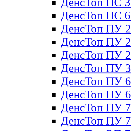
ДенсТоп ПС 3
ДенсТоп ПС 6
ДенсТоп ПУ 2
ДенсТоп ПУ 2
ДенсТоп ПУ 2
ДенсТоп ПУ 3
ДенсТоп ПУ 6
ДенсТоп ПУ 6
ДенсТоп ПУ 
ДенсТоп ПУ 7