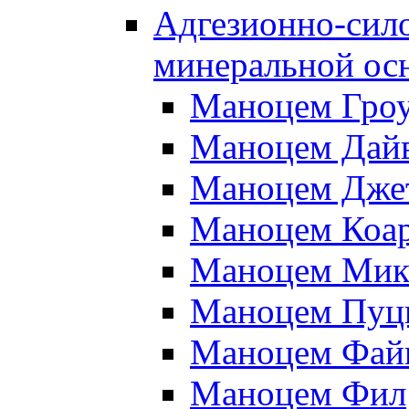
Адгезионно-сило
минеральной ос
Маноцем Гро
Маноцем Дай
Маноцем Дже
Маноцем Коа
Маноцем Мик
Маноцем Пуц
Маноцем Фай
Маноцем Фил