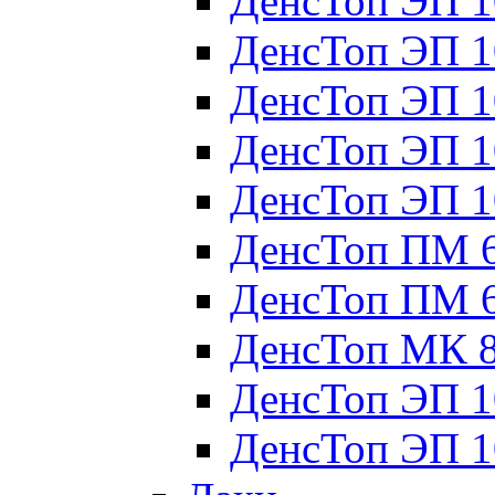
ДенсТоп ЭП 1
ДенсТоп ЭП 1
ДенсТоп ЭП 1
ДенсТоп ЭП 1
ДенсТоп ЭП 1
ДенсТоп ПМ 
ДенсТоп ПМ 
ДенсТоп МК 
ДенсТоп ЭП 1
ДенсТоп ЭП 1