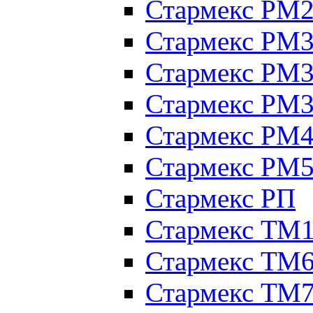
Стармекс РМ
Стармекс РМ
Стармекс РМ3
Стармекс РМ
Стармекс РМ
Стармекс РМ
Стармекс РП
Стармекс ТМ
Стармекс ТМ
Стармекс ТМ