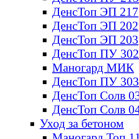
ДенсТоп ЭП 217
ДенсТоп ЭП 202
ДенсТоп ЭП 203
ДенсТоп ПУ 302
Маногард МИК
ДенсТоп ПУ 303
ДенсТоп Солв 0
ДенсТоп Солв 0
Уход за бетоном
Маногард Топ 1