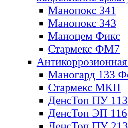
Манопокс 341
Манопокс 343
Маноцем Фикс
Стармекс ФМ7
Антикоррозионная
Маногард 133 Ф
Стармекс МКП
ДенсТоп ПУ 113
ДенсТоп ЭП 116
ДенсТоп ПУ 213