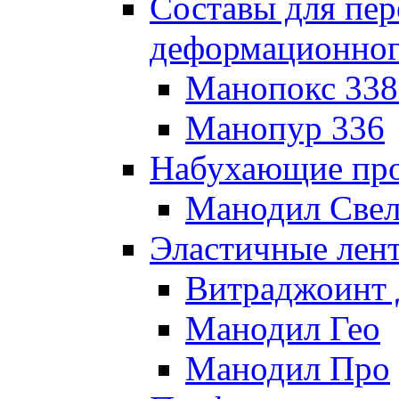
Составы для пе
деформационног
Манопокс 338
Манопур 336
Набухающие пр
Манодил Све
Эластичные лен
Витраджоинт
Манодил Гео
Манодил Про