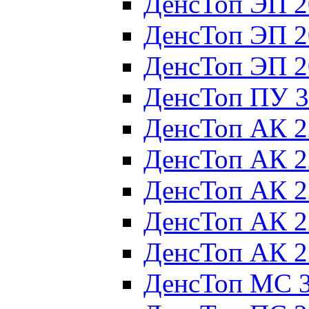
ДенсТоп ЭП 2
ДенсТоп ЭП 2
ДенсТоп ЭП 2
ДенсТоп ПУ 3
ДенсТоп АК 2
ДенсТоп АК 2
ДенсТоп АК 2
ДенсТоп АК 2
ДенсТоп АК 2
ДенсТоп МС 