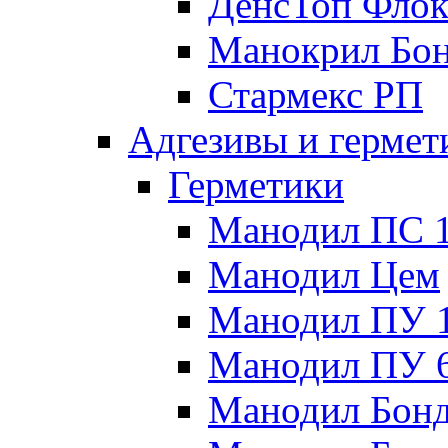
ДенсТоп Флок
Манокрил Бо
Стармекс РП
Адгезивы и гермет
Герметики
Манодил ПС 
Манодил Цем
Манодил ПУ 
Манодил ПУ 
Манодил Бон