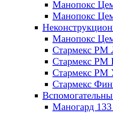
Манопокс Цем
Манопокс Цем
Неконструкцион
Манопокс Це
Стармекс РМ 
Стармекс РМ 
Стармекс РМ 
Стармекс Фи
Вспомогательны
Маногард 133