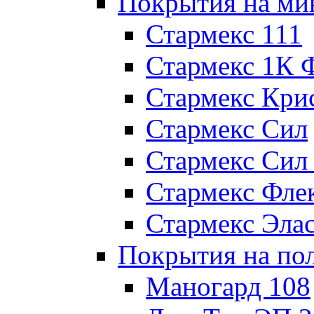
Покрытия на ми
Стармекс 111
Стармекс 1К 
Стармекс Кри
Стармекс Сил
Стармекс Сил
Стармекс Фле
Стармекс Эла
Покрытия на по
Маногард 108