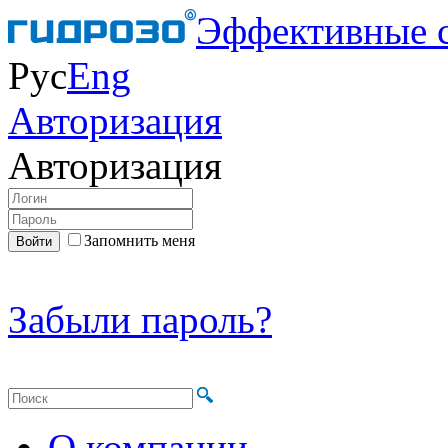
Эффективные 
Рус
Eng
Авторизация
Авторизация
Запомнить меня
Забыли пароль?
О компании