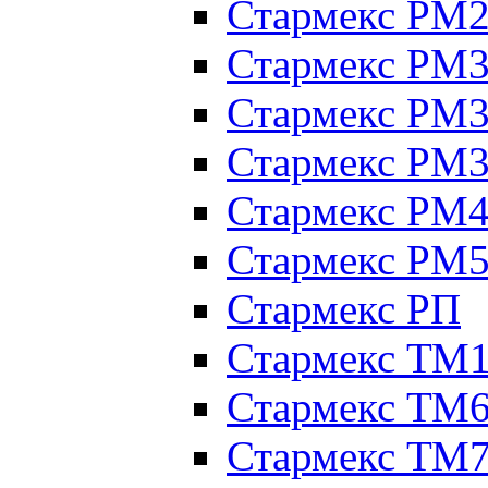
Стармекс РМ
Стармекс РМ
Стармекс РМ3
Стармекс РМ
Стармекс РМ
Стармекс РМ
Стармекс РП
Стармекс ТМ
Стармекс ТМ
Стармекс ТМ