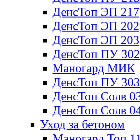
ДенсТоп ЭП 217
ДенсТоп ЭП 202
ДенсТоп ЭП 203
ДенсТоп ПУ 302
Маногард МИК
ДенсТоп ПУ 303
ДенсТоп Солв 0
ДенсТоп Солв 0
Уход за бетоном
Маногард Топ 1