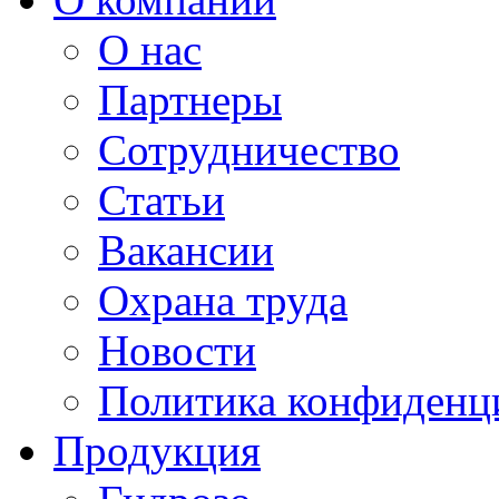
О нас
Партнеры
Сотрудничество
Статьи
Вакансии
Охрана труда
Новости
Политика конфиденц
Продукция