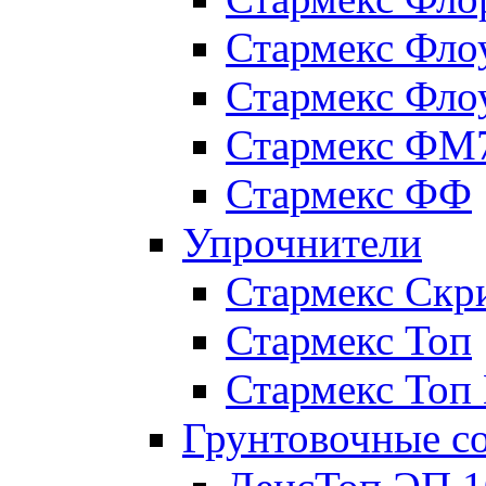
Стармекс Фло
Стармекс Фло
Стармекс ФМ
Стармекс ФФ
Упрочнители
Стармекс Скр
Стармекс Топ
Стармекс Топ
Грунтовочные с