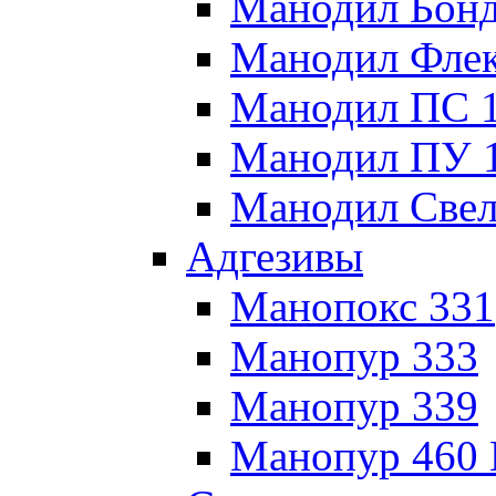
Манодил Бонд
Манодил Флек
Манодил ПС 
Манодил ПУ 
Манодил Свел
Адгезивы
Манопокс 331
Манопур 333
Манопур 339
Манопур 460 