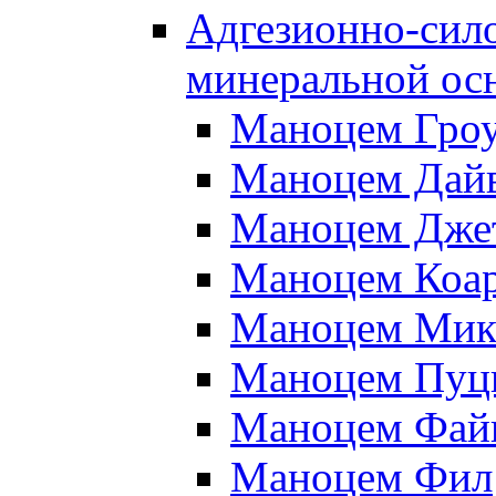
Адгезионно-сило
минеральной ос
Маноцем Гро
Маноцем Дай
Маноцем Дже
Маноцем Коа
Маноцем Мик
Маноцем Пуц
Маноцем Фай
Маноцем Фил