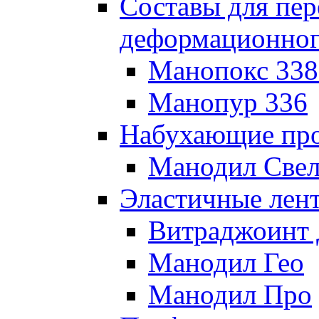
Составы для пе
деформационног
Манопокс 338
Манопур 336
Набухающие пр
Манодил Све
Эластичные лен
Витраджоинт
Манодил Гео
Манодил Про