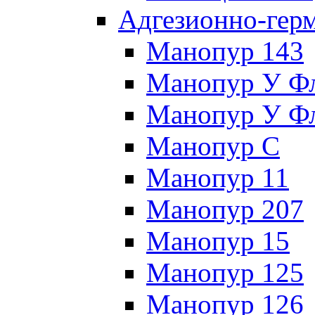
Адгезионно-гер
Манопур 143
Манопур У Ф
Манопур У Ф
Манопур С
Манопур 11
Манопур 207
Манопур 15
Манопур 125
Манопур 126