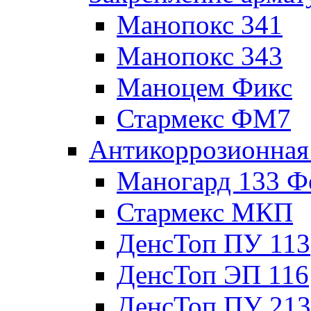
Манопокс 341
Манопокс 343
Маноцем Фикс
Стармекс ФМ7
Антикоррозионная
Маногард 133 Ф
Стармекс МКП
ДенсТоп ПУ 113
ДенсТоп ЭП 116
ДенсТоп ПУ 213