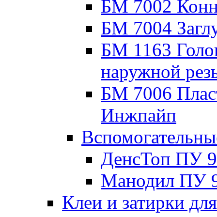
БМ 7002 Конн
БМ 7004 Загл
БМ 1163 Голов
наружной рез
БМ 7006 Плас
Инжпайп
Вспомогательны
ДенсТоп ПУ 9
Манодил ПУ 
Клеи и затирки дл