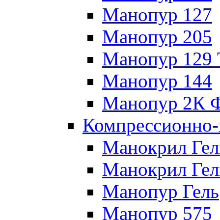
Манопур 127
Манопур 205
Манопур 129 
Манопур 144
Манопур 2К Ф
Компрессионно-
Манокрил Гел
Манокрил Гел
Манопур Гель
Манопур 575