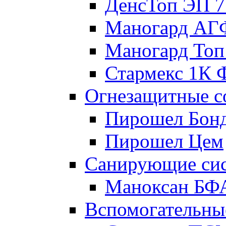
ДенсТоп ЭП 7
Маногард АГ
Маногард Топ
Стармекс 1К 
Огнезащитные с
Пирошел Бон
Пирошел Цем
Санирующие си
Маноксан БФ
Вспомогательны