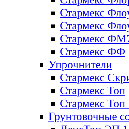
Стармекс Фло
Стармекс Фло
Стармекс ФМ
Стармекс ФФ
Упрочнители
Стармекс Скр
Стармекс Топ
Стармекс Топ
Грунтовочные с