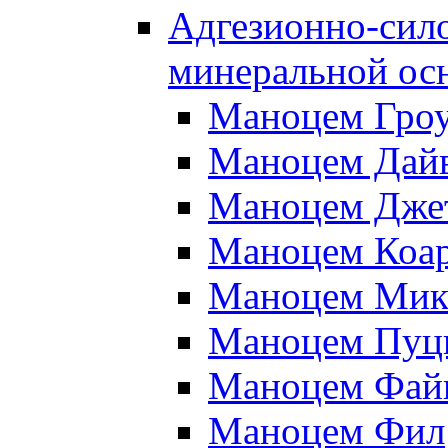
Адгезионно-сило
минеральной ос
Маноцем Гро
Маноцем Дай
Маноцем Дже
Маноцем Коа
Маноцем Мик
Маноцем Пуц
Маноцем Фай
Маноцем Фил