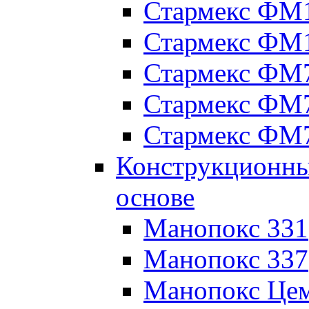
Стармекс ФМ
Стармекс ФМ
Стармекс ФМ
Стармекс ФМ
Стармекс ФМ
Конструкционны
основе
Манопокс 331
Манопокс 337
Манопокс Цем