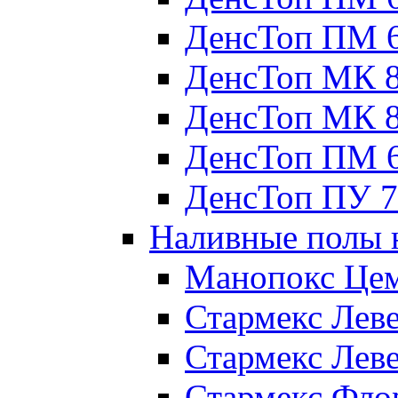
ДенсТоп ПМ 6
ДенсТоп МК 
ДенсТоп МК 
ДенсТоп ПМ 
ДенсТоп ПУ 
Наливные полы 
Манопокс Цем
Стармекс Лев
Стармекс Лев
Стармекс Фло