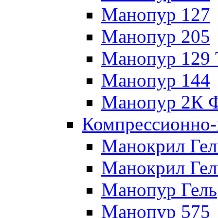
Манопур 127
Манопур 205
Манопур 129 
Манопур 144
Манопур 2К Ф
Компрессионно-
Манокрил Гел
Манокрил Гел
Манопур Гель
Манопур 575