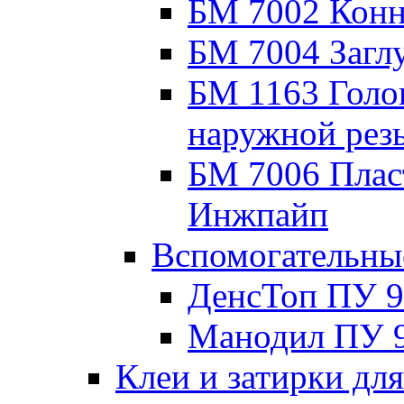
БМ 7002 Конн
БМ 7004 Загл
БМ 1163 Голов
наружной рез
БМ 7006 Плас
Инжпайп
Вспомогательны
ДенсТоп ПУ 9
Манодил ПУ 
Клеи и затирки дл