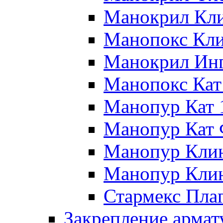
Манокрил Кл
Манопокс Кл
Манокрил Ин
Манопокс Кат
Манопур Кат 
Манопур Кат
Манопур Кли
Манопур Кли
Стармекс Пла
Закрепление арма