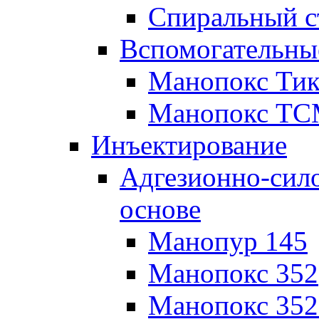
Спиральный с
Вспомогательны
Манопокс Тик
Манопокс Т
Инъектирование
Адгезионно-сил
основе
Манопур 145
Манопокс 352
Манопокс 35