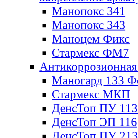
Манопокс 341
Манопокс 343
Маноцем Фикс
Стармекс ФМ7
Антикоррозионная
Маногард 133 Ф
Стармекс МКП
ДенсТоп ПУ 113
ДенсТоп ЭП 116
ДенсТоп ПУ 213