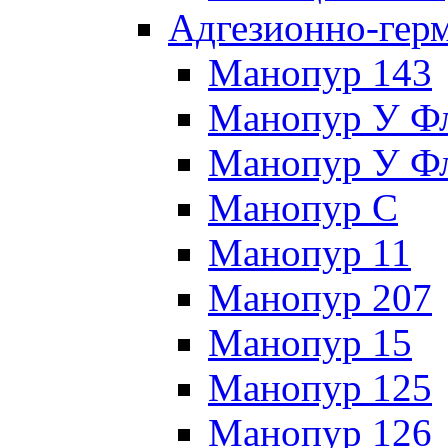
Адгезионно-гер
Манопур 143
Манопур У Ф
Манопур У Ф
Манопур С
Манопур 11
Манопур 207
Манопур 15
Манопур 125
Манопур 126