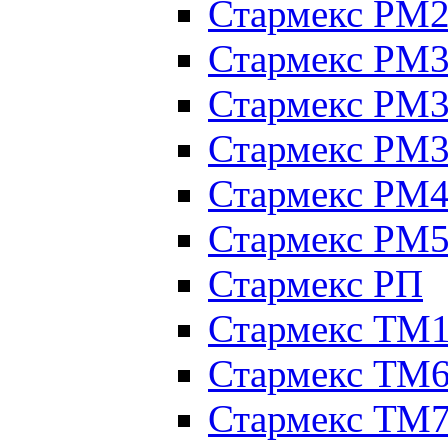
Стармекс РМ
Стармекс РМ
Стармекс РМ3
Стармекс РМ
Стармекс РМ
Стармекс РМ
Стармекс РП
Стармекс ТМ
Стармекс ТМ
Стармекс ТМ