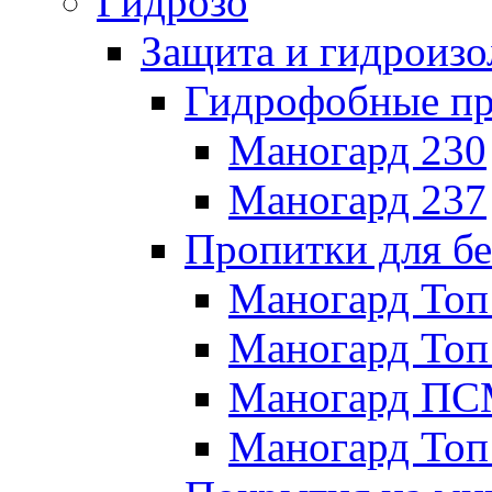
Гидрозо
Защита и гидроизо
Гидрофобные п
Маногард 230
Маногард 237
Пропитки для бе
Маногард Топ
Маногард Топ
Маногард П
Маногард Топ