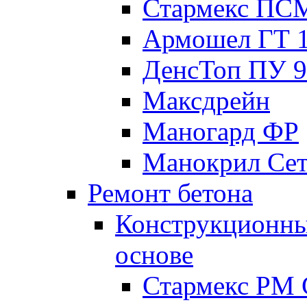
Стармекс ПС
Армошел ГТ 
ДенсТоп ПУ 9
Максдрейн
Маногард ФР
Манокрил Се
Ремонт бетона
Конструкционны
основе
Стармекс РМ 