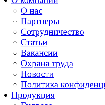
О нас
Партнеры
Сотрудничество
Статьи
Вакансии
Охрана труда
Новости
Политика конфиденц
Продукция