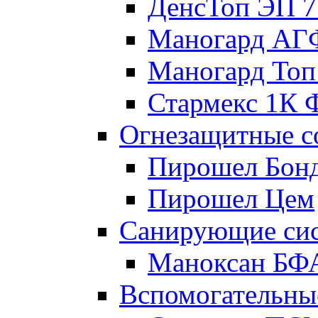
ДенсТоп ЭП 7
Маногард АГ
Маногард Топ
Стармекс 1К 
Огнезащитные с
Пирошел Бон
Пирошел Цем
Санирующие си
Маноксан БФ
Вспомогательны