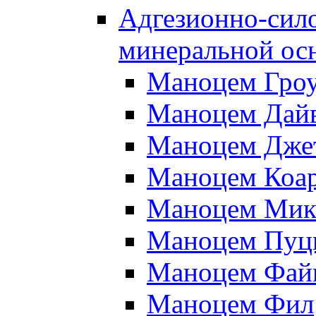
Адгезионно-сило
минеральной ос
Маноцем Гро
Маноцем Дай
Маноцем Дже
Маноцем Коа
Маноцем Мик
Маноцем Пуц
Маноцем Фай
Маноцем Фил