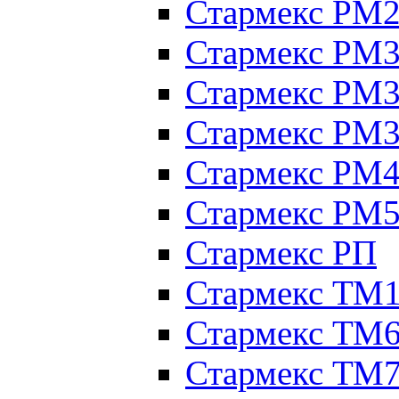
Стармекс РМ
Стармекс РМ
Стармекс РМ3
Стармекс РМ
Стармекс РМ
Стармекс РМ
Стармекс РП
Стармекс ТМ
Стармекс ТМ
Стармекс ТМ