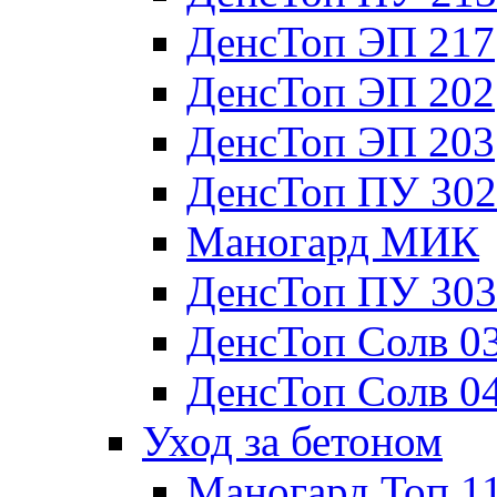
ДенсТоп ЭП 217
ДенсТоп ЭП 202
ДенсТоп ЭП 203
ДенсТоп ПУ 302
Маногард МИК
ДенсТоп ПУ 303
ДенсТоп Солв 0
ДенсТоп Солв 0
Уход за бетоном
Маногард Топ 1