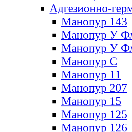
Адгезионно-гер
Манопур 143
Манопур У Ф
Манопур У Ф
Манопур С
Манопур 11
Манопур 207
Манопур 15
Манопур 125
Манопур 126