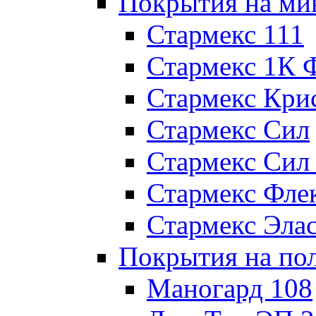
Покрытия на ми
Стармекс 111
Стармекс 1К 
Стармекс Кри
Стармекс Сил
Стармекс Сил
Стармекс Фле
Стармекс Эла
Покрытия на по
Маногард 108