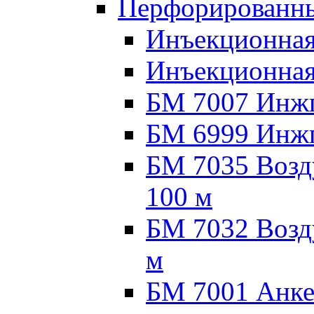
Перфорированны
Инъекционная
Инъекционная
БМ 7007 Инжпа
БМ 6999 Инжпа
БМ 7035 Возд
100 м
БМ 7032 Возд
м
БМ 7001 Анке