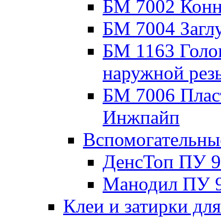
БМ 7002 Конн
БМ 7004 Загл
БМ 1163 Голов
наружной рез
БМ 7006 Плас
Инжпайп
Вспомогательны
ДенсТоп ПУ 9
Манодил ПУ 
Клеи и затирки дл