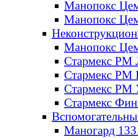
Манопокс Цем
Манопокс Цем
Неконструкцион
Манопокс Це
Стармекс РМ 
Стармекс РМ 
Стармекс РМ 
Стармекс Фи
Вспомогательны
Маногард 133