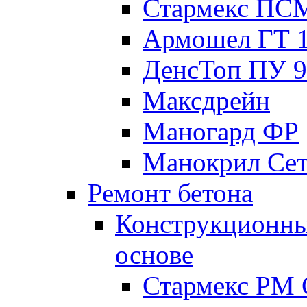
Стармекс ПС
Армошел ГТ 
ДенсТоп ПУ 9
Максдрейн
Маногард ФР
Манокрил Се
Ремонт бетона
Конструкционны
основе
Стармекс РМ 