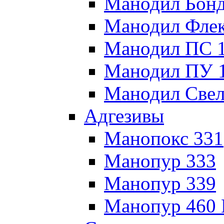
Манодил Бонд
Манодил Флек
Манодил ПС 
Манодил ПУ 
Манодил Свел
Адгезивы
Манопокс 331
Манопур 333
Манопур 339
Манопур 460 