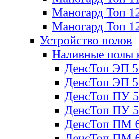
Маногард Топ 1
Маногард Топ 1
Устройство полов
Наливные полы 
ДенсТоп ЭП 5
ДенсТоп ЭП 5
ДенсТоп ПУ 5
ДенсТоп ПУ 5
ДенсТоп ПМ 
ДенсТоп ПМ 