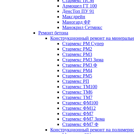
Стармекс ПСМ
Армошел ГТ 100
ДенсТоп ПУ 91
Максдрейн
Маногард ФР
Манокрил Сетмикс
Ремонт бетона
Конструкционный ремонт на минеральн
Стармекс РМ Супер
Стармекс РМ2
Стармекс РМ3
Стармекс РМ3 Зима
Стармекс РМ3 Ф
Стармекс РМ4
Стармекс РМ5
Стармекс РП
Стармекс ТМ100
Стармекс ТМ6
Стармекс ТМ7
Стармекс ФМ100
Стармекс ФМ12
Стармекс ФМ7
Стармекс ФМ7 Зима
Стармекс ФМ7 Ф
Конструкционный ремонт на полимерно