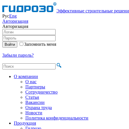
Эффективные строительные решени
Рус
Eng
Авторизация
Авторизация
Запомнить меня
Забыли пароль?
О компании
О нас
Партнеры
Сотрудничество
Статьи
Вакансии
Охрана труда
Новости
Политика конфиденциальности
Продукция
Гидрозо