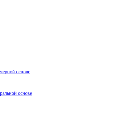
мерной основе
ральной основе