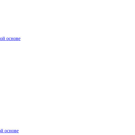
ой основе
й основе