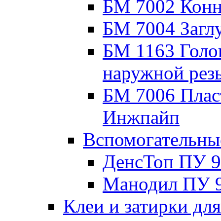
БМ 7002 Конн
БМ 7004 Загл
БМ 1163 Голов
наружной рез
БМ 7006 Плас
Инжпайп
Вспомогательны
ДенсТоп ПУ 9
Манодил ПУ 
Клеи и затирки дл