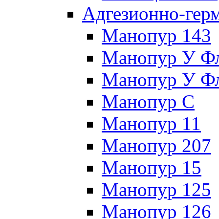
Адгезионно-гер
Манопур 143
Манопур У Ф
Манопур У Ф
Манопур С
Манопур 11
Манопур 207
Манопур 15
Манопур 125
Манопур 126