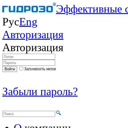
Эффективные 
Рус
Eng
Авторизация
Авторизация
Запомнить меня
Забыли пароль?
О компании