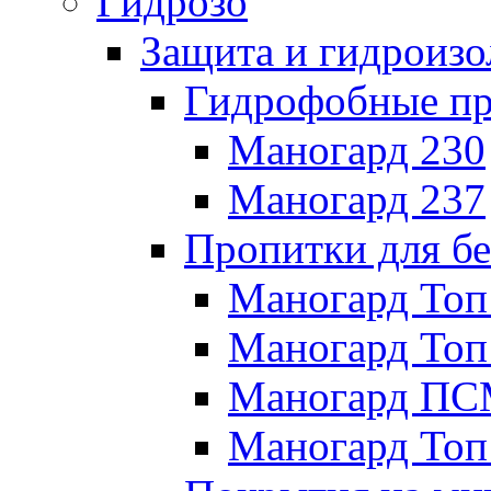
Гидрозо
Защита и гидроизо
Гидрофобные п
Маногард 230
Маногард 237
Пропитки для бе
Маногард Топ
Маногард Топ
Маногард П
Маногард Топ