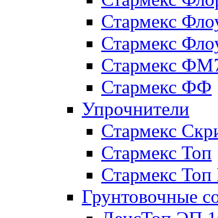
Стармекс Фло
Стармекс Фло
Стармекс ФМ
Стармекс ФФ
Упрочнители
Стармекс Скр
Стармекс Топ
Стармекс Топ
Грунтовочные с