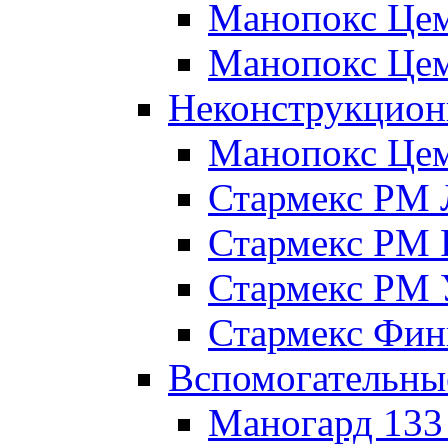
Манопокс Цем
Манопокс Цем
Неконструкцион
Манопокс Це
Стармекс РМ 
Стармекс РМ 
Стармекс РМ 
Стармекс Фи
Вспомогательны
Маногард 133