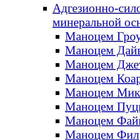
Адгезионно-сило
минеральной ос
Маноцем Гро
Маноцем Дай
Маноцем Дже
Маноцем Коа
Маноцем Мик
Маноцем Пуц
Маноцем Фай
Маноцем Фил