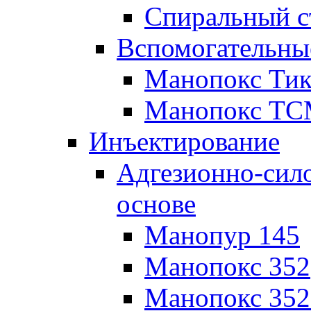
Спиральный с
Вспомогательны
Манопокс Тик
Манопокс Т
Инъектирование
Адгезионно-сил
основе
Манопур 145
Манопокс 352
Манопокс 35