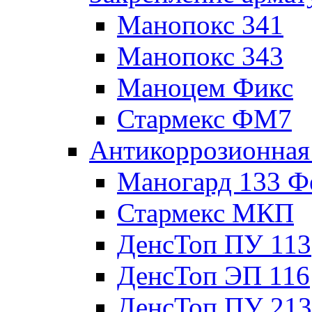
Манопокс 341
Манопокс 343
Маноцем Фикс
Стармекс ФМ7
Антикоррозионная
Маногард 133 Ф
Стармекс МКП
ДенсТоп ПУ 113
ДенсТоп ЭП 116
ДенсТоп ПУ 213