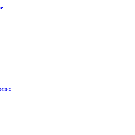
ие
кание