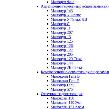
Маноцем Фил
Адгезионно-герметизирующее замыкан
Манопур 143
Манопур У Флекс
Манопур У Флекс ЛВ
Манопур С
Манопур 11
Манопур 207
Манопур 15
Манопур 125
Манопур 126
Манопур 127
Манопур 205
Манопур 129 Тикс
Манопур 144
Манопур 2К Флекс
Компрессионно-герметизирующее замы
Манокрил Гель В
Манокрил Гель Р
Манопур Гель
Манопур 575
Отсечная гидроизоляция
Маноксан 150
Маноксан 149 Эко
Маноксан 151 Крем