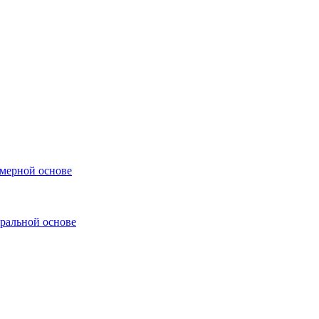
мерной основе
ральной основе