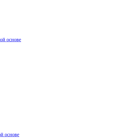
ой основе
й основе