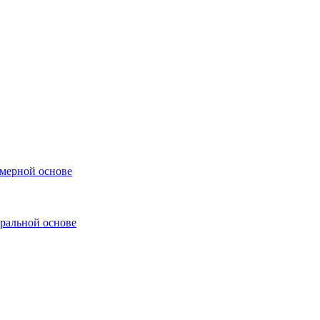
мерной основе
ральной основе