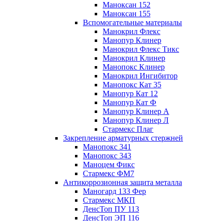
Маноксан 152
Маноксан 155
Вспомогательные материалы
Манокрил Флекс
Манопур Клинер
Манокрил Флекс Тикс
Манокрил Клинер
Манопокс Клинер
Манокрил Ингибитор
Манопокс Кат 35
Манопур Кат 12
Манопур Кат Ф
Манопур Клинер А
Манопур Клинер Л
Стармекс Плаг
Закрепление арматурных стержней
Манопокс 341
Манопокс 343
Маноцем Фикс
Стармекс ФМ7
Антикоррозионная защита металла
Маногард 133 Фер
Стармекс МКП
ДенсТоп ПУ 113
ДенсТоп ЭП 116