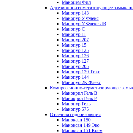
Маноцем Фил
Адгезионно-герметизирующее замыкан
Манопур 143
Манопур У Флекс
Манопур У Флекс ЛВ
Манопур С
Манопур 11
Манопур 207
Манопур 15
Манопур 125
Манопур 126
Манопур 127
Манопур 205
Манопур 129 Тикс
Манопур 144
Манопур 2К Флекс
Компрессионно-герметизирующее замы
Манокрил Гель В
Манокрил Гель Р
Манопур Гель
Манопур 575
Отсечная гидроизоляция
Маноксан 150
Маноксан 149 Эко
Маноксан 151 Крем