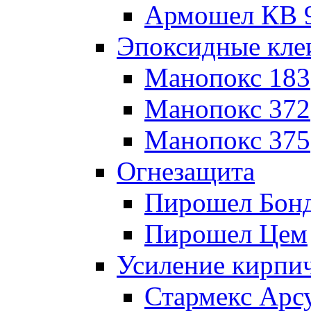
Армошел КВ 
Эпоксидные кле
Манопокс 183
Манопокс 372
Манопокс 375
Огнезащита
Пирошел Бон
Пирошел Цем
Усиление кирпи
Стармекс Арс