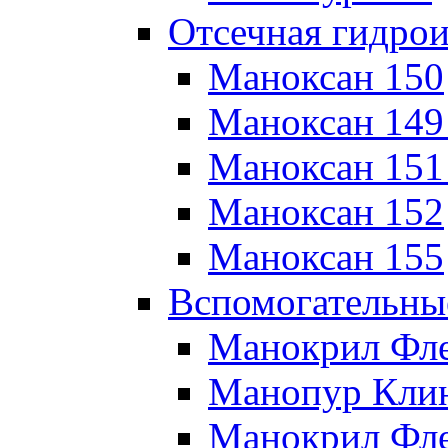
Отсечная гидро
Маноксан 150
Маноксан 149
Маноксан 151
Маноксан 152
Маноксан 155
Вспомогательны
Манокрил Фл
Манопур Кли
Манокрил Фле