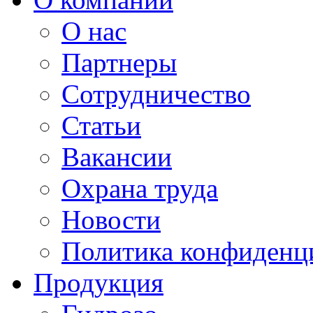
О нас
Партнеры
Сотрудничество
Статьи
Вакансии
Охрана труда
Новости
Политика конфиденц
Продукция