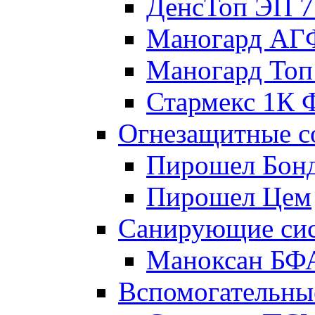
ДенсТоп ЭП 7
Маногард АГ
Маногард Топ
Стармекс 1К 
Огнезащитные с
Пирошел Бон
Пирошел Цем
Санирующие си
Маноксан БФ
Вспомогательны