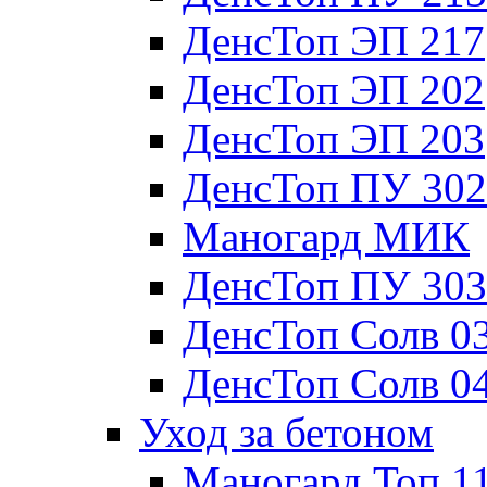
ДенсТоп ЭП 217
ДенсТоп ЭП 202
ДенсТоп ЭП 203
ДенсТоп ПУ 302
Маногард МИК
ДенсТоп ПУ 303
ДенсТоп Солв 0
ДенсТоп Солв 0
Уход за бетоном
Маногард Топ 1