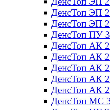
ДенсТоп ЭП 2
ДенсТоп ЭП 2
ДенсТоп ЭП 2
ДенсТоп ПУ 3
ДенсТоп АК 2
ДенсТоп АК 2
ДенсТоп АК 2
ДенсТоп АК 2
ДенсТоп АК 2
ДенсТоп МС 