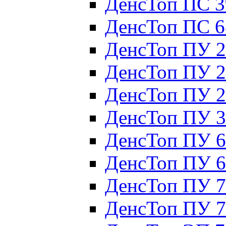
ДенсТоп ПС 3
ДенсТоп ПС 6
ДенсТоп ПУ 2
ДенсТоп ПУ 2
ДенсТоп ПУ 2
ДенсТоп ПУ 3
ДенсТоп ПУ 6
ДенсТоп ПУ 6
ДенсТоп ПУ 
ДенсТоп ПУ 7