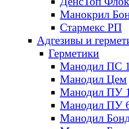
ДенсТоп Флок
Манокрил Бо
Стармекс РП
Адгезивы и гермет
Герметики
Манодил ПС 
Манодил Цем
Манодил ПУ 
Манодил ПУ 
Манодил Бон