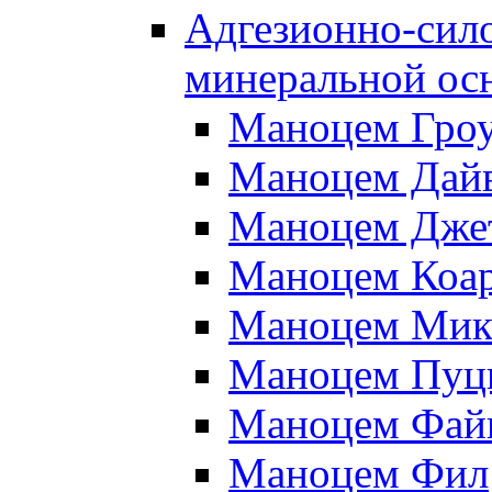
Адгезионно-сило
минеральной ос
Маноцем Гро
Маноцем Дай
Маноцем Дже
Маноцем Коа
Маноцем Мик
Маноцем Пуц
Маноцем Фай
Маноцем Фил