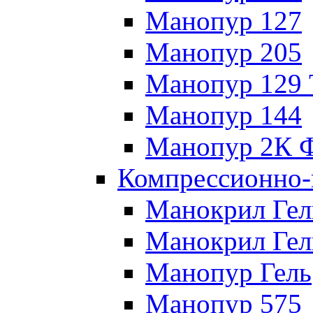
Манопур 127
Манопур 205
Манопур 129 
Манопур 144
Манопур 2К Ф
Компрессионно-
Манокрил Гел
Манокрил Гел
Манопур Гель
Манопур 575