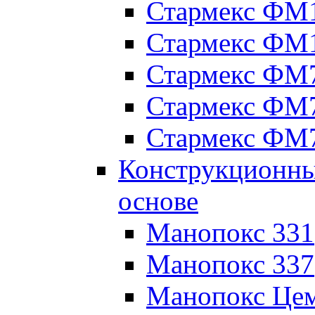
Стармекс ФМ
Стармекс ФМ
Стармекс ФМ
Стармекс ФМ
Стармекс ФМ
Конструкционны
основе
Манопокс 331
Манопокс 337
Манопокс Цем