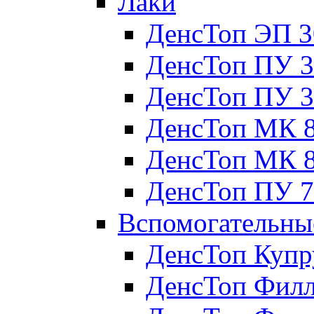
Лаки
ДенсТоп ЭП 3
ДенсТоп ПУ 3
ДенсТоп ПУ 3
ДенсТоп МК 
ДенсТоп МК 
ДенсТоп ПУ 7
Вспомогательны
ДенсТоп Куп
ДенсТоп Фил