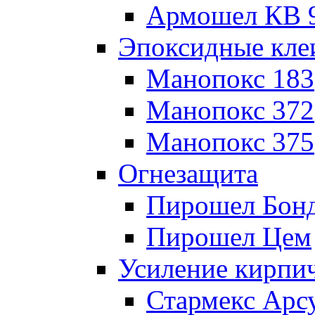
Армошел КВ 
Эпоксидные кле
Манопокс 183
Манопокс 372
Манопокс 375
Огнезащита
Пирошел Бон
Пирошел Цем
Усиление кирпи
Стармекс Арс