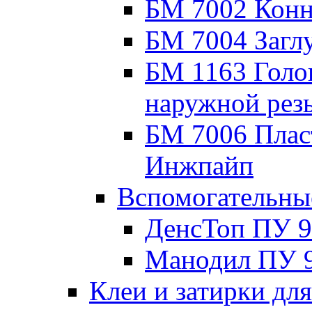
БМ 7002 Конн
БМ 7004 Загл
БМ 1163 Голов
наружной рез
БМ 7006 Плас
Инжпайп
Вспомогательны
ДенсТоп ПУ 9
Манодил ПУ 
Клеи и затирки дл