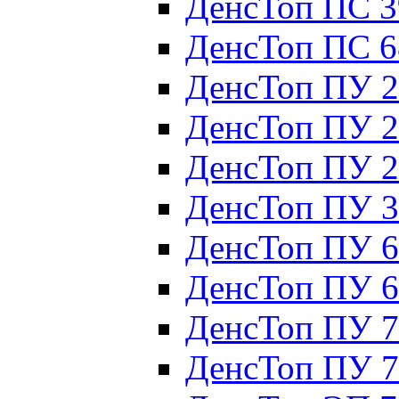
ДенсТоп ПС 3
ДенсТоп ПС 6
ДенсТоп ПУ 2
ДенсТоп ПУ 2
ДенсТоп ПУ 2
ДенсТоп ПУ 3
ДенсТоп ПУ 6
ДенсТоп ПУ 6
ДенсТоп ПУ 
ДенсТоп ПУ 7