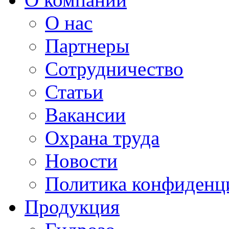
О нас
Партнеры
Сотрудничество
Статьи
Вакансии
Охрана труда
Новости
Политика конфиденц
Продукция