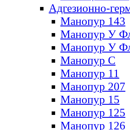
Адгезионно-гер
Манопур 143
Манопур У Ф
Манопур У Ф
Манопур С
Манопур 11
Манопур 207
Манопур 15
Манопур 125
Манопур 126