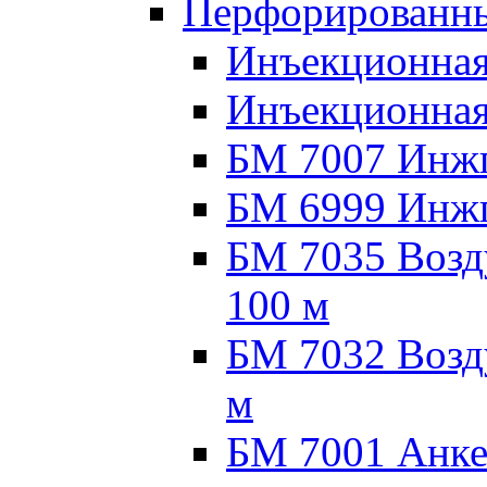
Перфорированны
Инъекционная
Инъекционная
БМ 7007 Инжпа
БМ 6999 Инжпа
БМ 7035 Возд
100 м
БМ 7032 Возд
м
БМ 7001 Анке