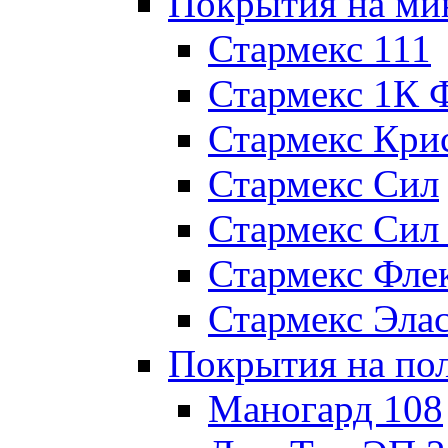
Покрытия на ми
Стармекс 111
Стармекс 1К 
Стармекс Кри
Стармекс Сил
Стармекс Сил
Стармекс Фле
Стармекс Эла
Покрытия на по
Маногард 108