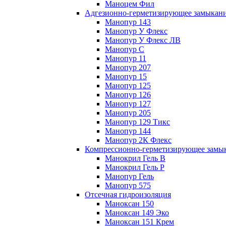
Маноцем Фил
Адгезионно-герметизирующее замыкан
Манопур 143
Манопур У Флекс
Манопур У Флекс ЛВ
Манопур С
Манопур 11
Манопур 207
Манопур 15
Манопур 125
Манопур 126
Манопур 127
Манопур 205
Манопур 129 Тикс
Манопур 144
Манопур 2К Флекс
Компрессионно-герметизирующее замы
Манокрил Гель В
Манокрил Гель Р
Манопур Гель
Манопур 575
Отсечная гидроизоляция
Маноксан 150
Маноксан 149 Эко
Маноксан 151 Крем