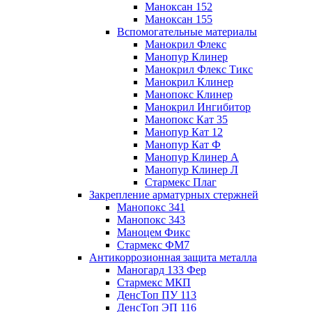
Маноксан 152
Маноксан 155
Вспомогательные материалы
Манокрил Флекс
Манопур Клинер
Манокрил Флекс Тикс
Манокрил Клинер
Манопокс Клинер
Манокрил Ингибитор
Манопокс Кат 35
Манопур Кат 12
Манопур Кат Ф
Манопур Клинер А
Манопур Клинер Л
Стармекс Плаг
Закрепление арматурных стержней
Манопокс 341
Манопокс 343
Маноцем Фикс
Стармекс ФМ7
Антикоррозионная защита металла
Маногард 133 Фер
Стармекс МКП
ДенсТоп ПУ 113
ДенсТоп ЭП 116