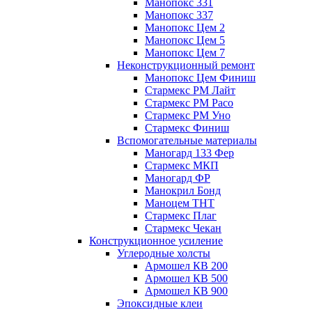
Манопокс 331
Манопокс 337
Манопокс Цем 2
Манопокс Цем 5
Манопокс Цем 7
Неконструкционный ремонт
Манопокс Цем Финиш
Стармекс РМ Лайт
Стармекс РМ Расо
Стармекс РМ Уно
Стармекс Финиш
Вспомогательные материалы
Маногард 133 Фер
Стармекс МКП
Маногард ФР
Манокрил Бонд
Маноцем ТНТ
Стармекс Плаг
Стармекс Чекан
Конструкционное усиление
Углеродные холсты
Армошел КВ 200
Армошел КВ 500
Армошел КВ 900
Эпоксидные клеи