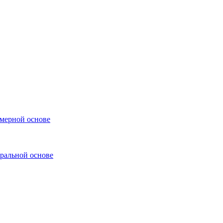
мерной основе
ральной основе