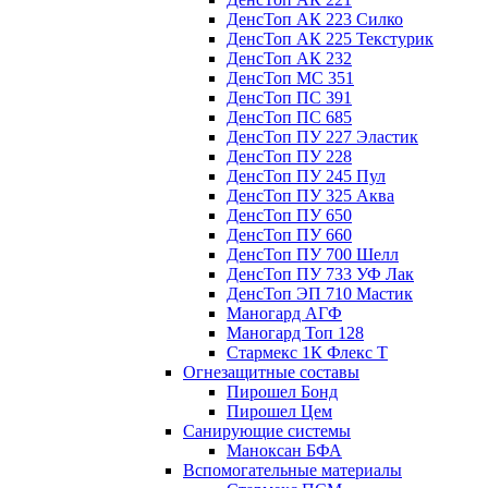
ДенсТоп АК 223 Силко
ДенсТоп АК 225 Текстурик
ДенсТоп АК 232
ДенсТоп МС 351
ДенсТоп ПС 391
ДенсТоп ПС 685
ДенсТоп ПУ 227 Эластик
ДенсТоп ПУ 228
ДенсТоп ПУ 245 Пул
ДенсТоп ПУ 325 Аква
ДенсТоп ПУ 650
ДенсТоп ПУ 660
ДенсТоп ПУ 700 Шелл
ДенсТоп ПУ 733 УФ Лак
ДенсТоп ЭП 710 Мастик
Маногард АГФ
Маногард Топ 128
Стармекс 1К Флекс Т
Огнезащитные составы
Пирошел Бонд
Пирошел Цем
Санирующие системы
Маноксан БФА
Вспомогательные материалы