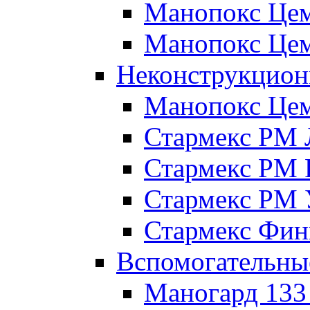
Манопокс Цем
Манопокс Цем
Неконструкцион
Манопокс Це
Стармекс РМ 
Стармекс РМ 
Стармекс РМ 
Стармекс Фи
Вспомогательны
Маногард 133