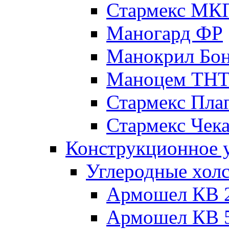
Стармекс МК
Маногард ФР
Манокрил Бо
Маноцем ТН
Стармекс Пла
Стармекс Чек
Конструкционное 
Углеродные хол
Армошел КВ 
Армошел КВ 