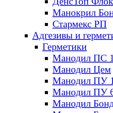
ДенсТоп Флок
Манокрил Бо
Стармекс РП
Адгезивы и гермет
Герметики
Манодил ПС 
Манодил Цем
Манодил ПУ 
Манодил ПУ 
Манодил Бон