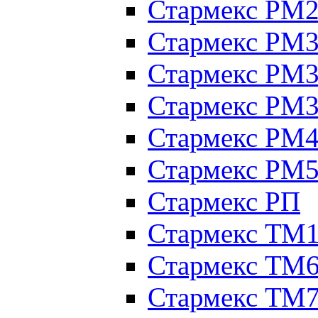
Стармекс РМ
Стармекс РМ
Стармекс РМ3
Стармекс РМ
Стармекс РМ
Стармекс РМ
Стармекс РП
Стармекс ТМ
Стармекс ТМ
Стармекс ТМ