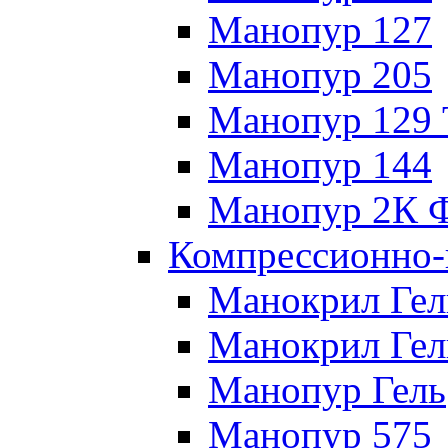
Манопур 127
Манопур 205
Манопур 129 
Манопур 144
Манопур 2К Ф
Компрессионно-
Манокрил Гел
Манокрил Гел
Манопур Гель
Манопур 575