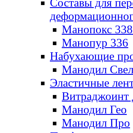
Составы для пе
деформационног
Манопокс 338
Манопур 336
Набухающие пр
Манодил Све
Эластичные лен
Витраджоинт
Манодил Гео
Манодил Про