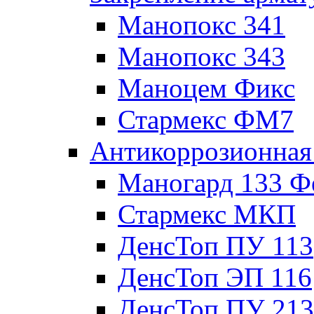
Манопокс 341
Манопокс 343
Маноцем Фикс
Стармекс ФМ7
Антикоррозионная
Маногард 133 Ф
Стармекс МКП
ДенсТоп ПУ 113
ДенсТоп ЭП 116
ДенсТоп ПУ 213