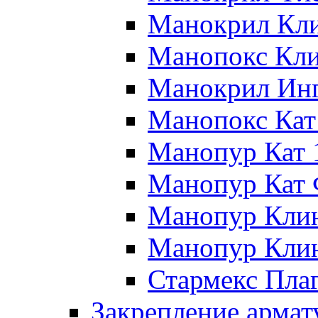
Манокрил Кл
Манопокс Кл
Манокрил Ин
Манопокс Кат
Манопур Кат 
Манопур Кат
Манопур Кли
Манопур Кли
Стармекс Пла
Закрепление арма