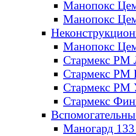
Манопокс Цем
Манопокс Цем
Неконструкцион
Манопокс Це
Стармекс РМ 
Стармекс РМ 
Стармекс РМ 
Стармекс Фи
Вспомогательны
Маногард 133