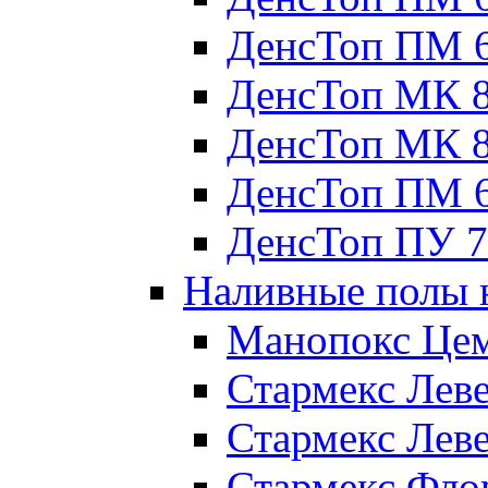
ДенсТоп ПМ 6
ДенсТоп МК 
ДенсТоп МК 
ДенсТоп ПМ 
ДенсТоп ПУ 
Наливные полы 
Манопокс Цем
Стармекс Лев
Стармекс Лев
Стармекс Фло