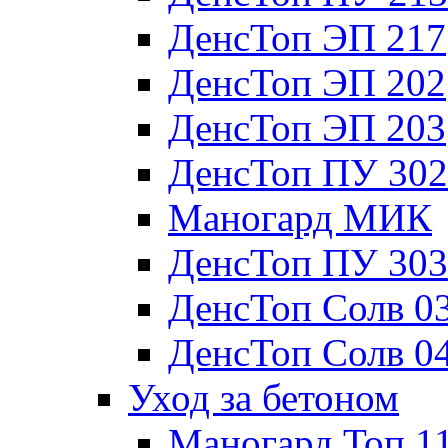
ДенсТоп ЭП 217
ДенсТоп ЭП 202
ДенсТоп ЭП 203
ДенсТоп ПУ 302
Маногард МИК
ДенсТоп ПУ 303
ДенсТоп Солв 0
ДенсТоп Солв 0
Уход за бетоном
Маногард Топ 1