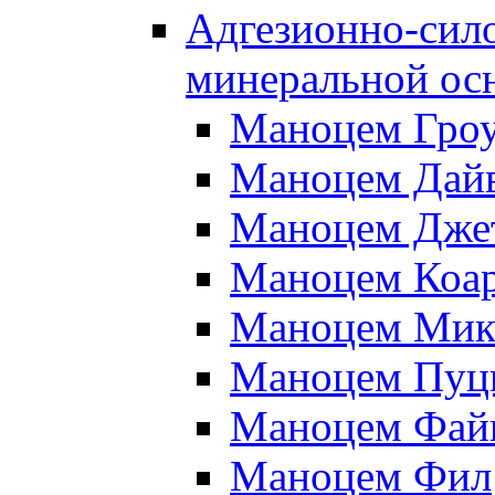
Адгезионно-сило
минеральной ос
Маноцем Гро
Маноцем Дай
Маноцем Дже
Маноцем Коа
Маноцем Мик
Маноцем Пуц
Маноцем Фай
Маноцем Фил