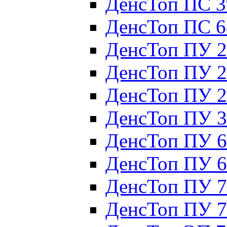
ДенсТоп ПС 3
ДенсТоп ПС 6
ДенсТоп ПУ 2
ДенсТоп ПУ 2
ДенсТоп ПУ 2
ДенсТоп ПУ 3
ДенсТоп ПУ 6
ДенсТоп ПУ 6
ДенсТоп ПУ 
ДенсТоп ПУ 7