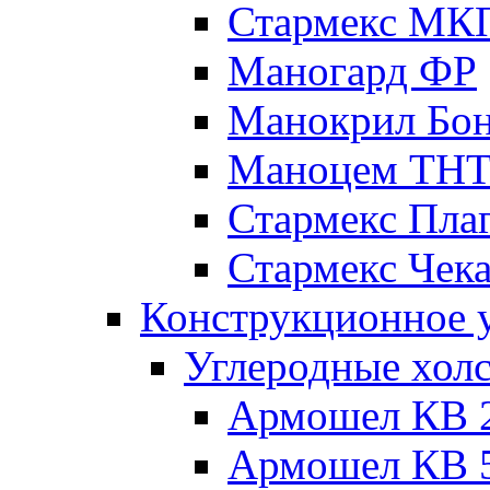
Стармекс МК
Маногард ФР
Манокрил Бо
Маноцем ТН
Стармекс Пла
Стармекс Чек
Конструкционное 
Углеродные хол
Армошел КВ 
Армошел КВ 