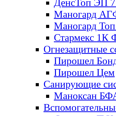
ДенсТоп ЭП 7
Маногард АГ
Маногард Топ
Стармекс 1К 
Огнезащитные с
Пирошел Бон
Пирошел Цем
Санирующие си
Маноксан БФ
Вспомогательны