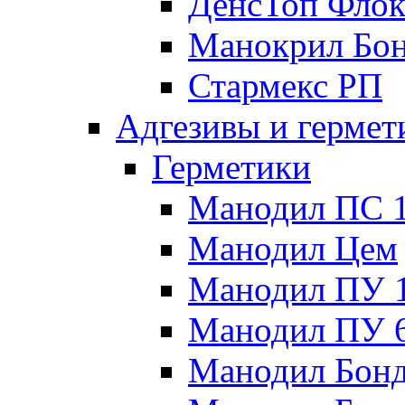
ДенсТоп Флок
Манокрил Бо
Стармекс РП
Адгезивы и гермет
Герметики
Манодил ПС 
Манодил Цем
Манодил ПУ 
Манодил ПУ 
Манодил Бон