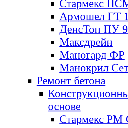
Стармекс ПС
Армошел ГТ 
ДенсТоп ПУ 9
Максдрейн
Маногард ФР
Манокрил Се
Ремонт бетона
Конструкционны
основе
Стармекс РМ 