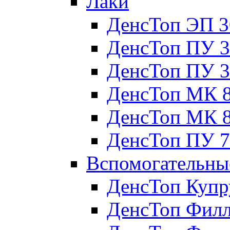
Лаки
ДенсТоп ЭП 3
ДенсТоп ПУ 3
ДенсТоп ПУ 3
ДенсТоп МК 
ДенсТоп МК 
ДенсТоп ПУ 7
Вспомогательны
ДенсТоп Куп
ДенсТоп Фил