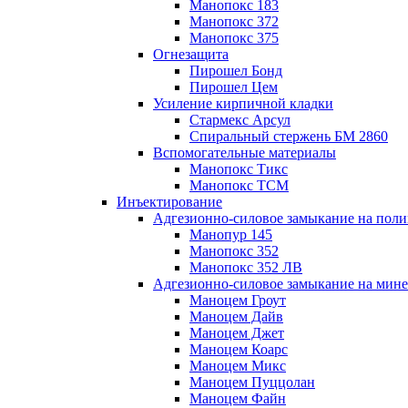
Манопокс 183
Манопокс 372
Манопокс 375
Огнезащита
Пирошел Бонд
Пирошел Цем
Усиление кирпичной кладки
Стармекс Арсул
Спиральный стержень БМ 2860
Вспомогательные материалы
Манопокс Тикс
Манопокс ТСМ
Инъектирование
Адгезионно-силовое замыкание на поли
Манопур 145
Манопокс 352
Манопокс 352 ЛВ
Адгезионно-силовое замыкание на мине
Маноцем Гроут
Маноцем Дайв
Маноцем Джет
Маноцем Коарс
Маноцем Микс
Маноцем Пуццолан
Маноцем Файн