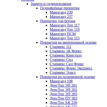
Защита и гидроизоляция
Гидрофобные пропитки
Маногард 230
Маногард 237
Пропитки для бетона
Маногард Топ 117
Маногард Топ 119
Маногард ПСМ
Маногард Топ 115
Покрытия на минеральной основе
Стармекс 111
Стармекс 1К Флекс
Стармекс Кристалл
Стармекс Сил
Стармекс Сил Флекс
Стармекс Флекс Экспресс
Стармекс Эласт
Покрытия на полимерной основе
Маногард 108
ДенсТоп ЭП 201
ДенсТоп ЭП 202
ДенсТоп ЭП 205
ДенсТоп ПУ 302
ДенсТоп АК 220
ДенсТоп АК 221