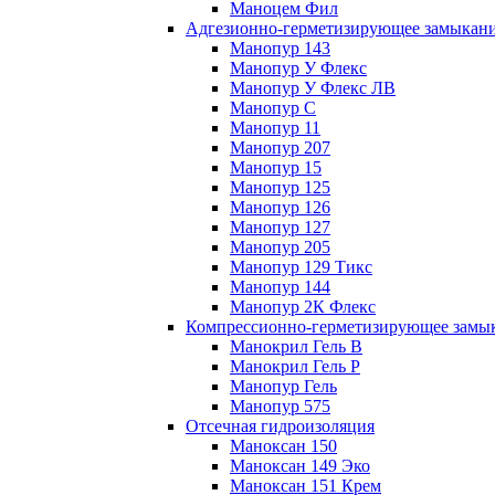
Маноцем Фил
Адгезионно-герметизирующее замыкан
Манопур 143
Манопур У Флекс
Манопур У Флекс ЛВ
Манопур С
Манопур 11
Манопур 207
Манопур 15
Манопур 125
Манопур 126
Манопур 127
Манопур 205
Манопур 129 Тикс
Манопур 144
Манопур 2К Флекс
Компрессионно-герметизирующее замы
Манокрил Гель В
Манокрил Гель Р
Манопур Гель
Манопур 575
Отсечная гидроизоляция
Маноксан 150
Маноксан 149 Эко
Маноксан 151 Крем