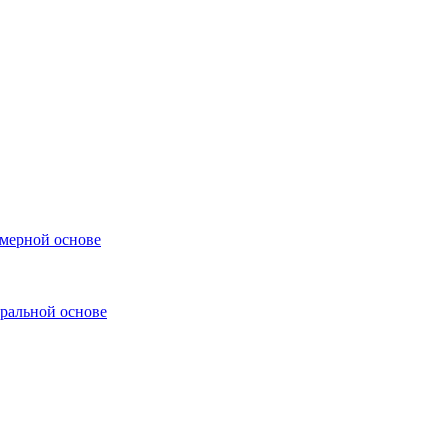
мерной основе
ральной основе