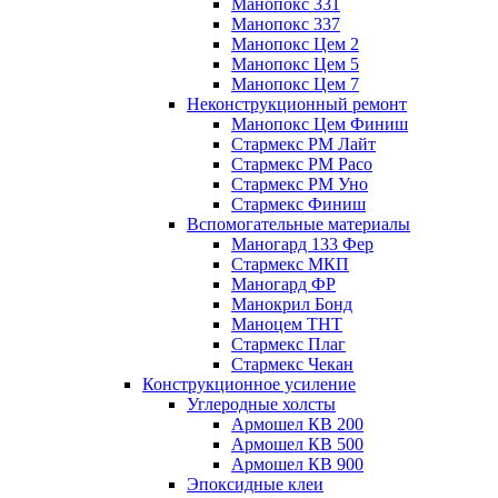
Манопокс 331
Манопокс 337
Манопокс Цем 2
Манопокс Цем 5
Манопокс Цем 7
Неконструкционный ремонт
Манопокс Цем Финиш
Стармекс РМ Лайт
Стармекс РМ Расо
Стармекс РМ Уно
Стармекс Финиш
Вспомогательные материалы
Маногард 133 Фер
Стармекс МКП
Маногард ФР
Манокрил Бонд
Маноцем ТНТ
Стармекс Плаг
Стармекс Чекан
Конструкционное усиление
Углеродные холсты
Армошел КВ 200
Армошел КВ 500
Армошел КВ 900
Эпоксидные клеи