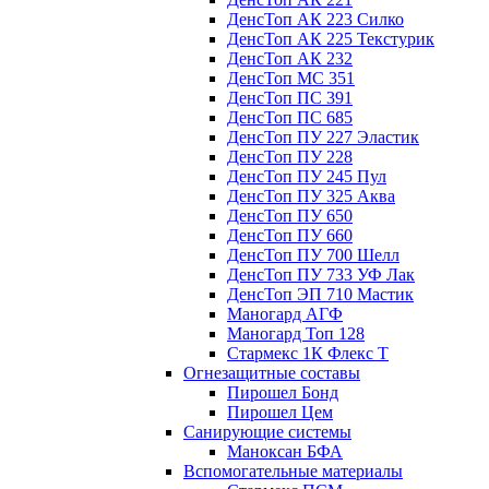
ДенсТоп АК 223 Силко
ДенсТоп АК 225 Текстурик
ДенсТоп АК 232
ДенсТоп МС 351
ДенсТоп ПС 391
ДенсТоп ПС 685
ДенсТоп ПУ 227 Эластик
ДенсТоп ПУ 228
ДенсТоп ПУ 245 Пул
ДенсТоп ПУ 325 Аква
ДенсТоп ПУ 650
ДенсТоп ПУ 660
ДенсТоп ПУ 700 Шелл
ДенсТоп ПУ 733 УФ Лак
ДенсТоп ЭП 710 Мастик
Маногард АГФ
Маногард Топ 128
Стармекс 1К Флекс Т
Огнезащитные составы
Пирошел Бонд
Пирошел Цем
Санирующие системы
Маноксан БФА
Вспомогательные материалы