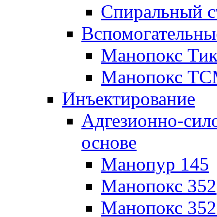
Спиральный с
Вспомогательны
Манопокс Тик
Манопокс Т
Инъектирование
Адгезионно-сил
основе
Манопур 145
Манопокс 352
Манопокс 35