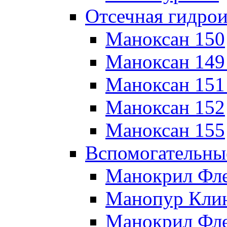
Отсечная гидро
Маноксан 150
Маноксан 149
Маноксан 151
Маноксан 152
Маноксан 155
Вспомогательны
Манокрил Фл
Манопур Кли
Манокрил Фле