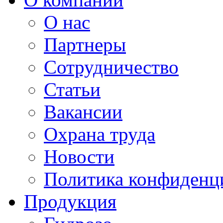
О нас
Партнеры
Сотрудничество
Статьи
Вакансии
Охрана труда
Новости
Политика конфиденц
Продукция