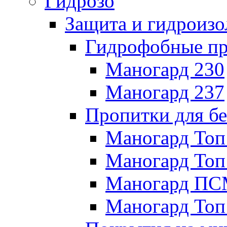
Гидрозо
Защита и гидроизо
Гидрофобные п
Маногард 230
Маногард 237
Пропитки для бе
Маногард Топ
Маногард Топ
Маногард П
Маногард Топ