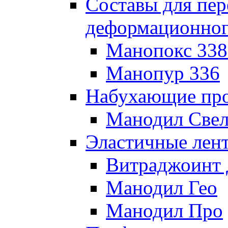
Составы для пе
деформационног
Манопокс 338
Манопур 336
Набухающие пр
Манодил Све
Эластичные лен
Витраджоинт
Манодил Гео
Манодил Про