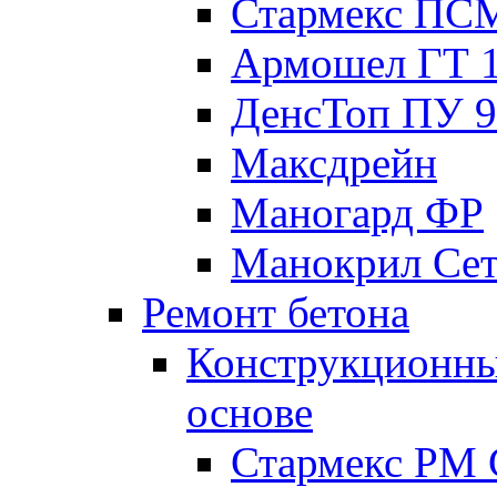
Стармекс ПС
Армошел ГТ 
ДенсТоп ПУ 9
Максдрейн
Маногард ФР
Манокрил Се
Ремонт бетона
Конструкционны
основе
Стармекс РМ 