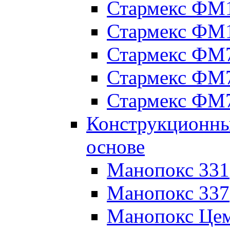
Стармекс ФМ
Стармекс ФМ
Стармекс ФМ
Стармекс ФМ
Стармекс ФМ
Конструкционны
основе
Манопокс 331
Манопокс 337
Манопокс Цем