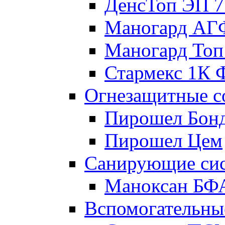
ДенсТоп ЭП 7
Маногард АГ
Маногард Топ
Стармекс 1К 
Огнезащитные с
Пирошел Бон
Пирошел Цем
Санирующие си
Маноксан БФ
Вспомогательны