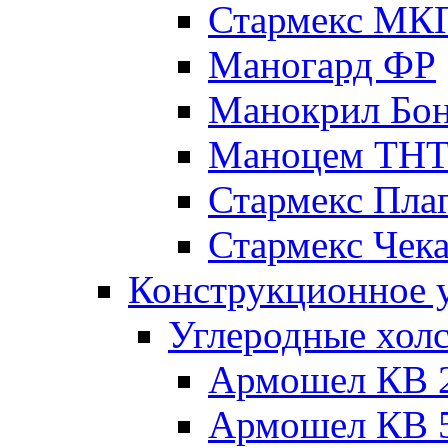
Стармекс МК
Маногард ФР
Манокрил Бо
Маноцем ТН
Стармекс Пла
Стармекс Чек
Конструкционное 
Углеродные хол
Армошел КВ 
Армошел КВ 