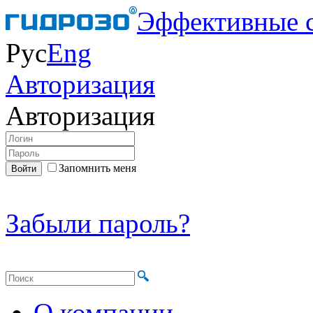
Эффективные 
Рус
Eng
Авторизация
Авторизация
Запомнить меня
Забыли пароль?
О компании