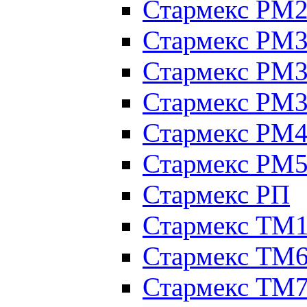
Стармекс РМ
Стармекс РМ
Стармекс РМ3
Стармекс РМ
Стармекс РМ
Стармекс РМ
Стармекс РП
Стармекс ТМ
Стармекс ТМ
Стармекс ТМ