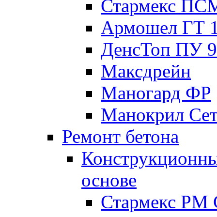
Стармекс ПС
Армошел ГТ 
ДенсТоп ПУ 9
Максдрейн
Маногард ФР
Манокрил Се
Ремонт бетона
Конструкционны
основе
Стармекс РМ 