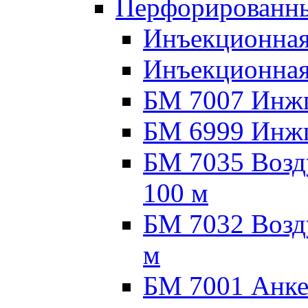
Перфорированны
Инъекционная
Инъекционная
БМ 7007 Инжпа
БМ 6999 Инжпа
БМ 7035 Возд
100 м
БМ 7032 Возд
м
БМ 7001 Анке