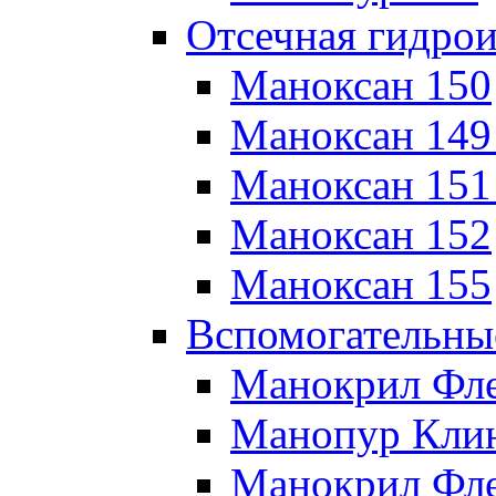
Отсечная гидро
Маноксан 150
Маноксан 149
Маноксан 151
Маноксан 152
Маноксан 155
Вспомогательны
Манокрил Фл
Манопур Кли
Манокрил Фле