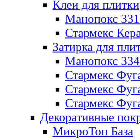
Клеи для плитки
Манопокс 331
Стармекс Кер
Затирка для пли
Манопокс 334
Стармекс Фуг
Стармекс Фуг
Стармекс Фуг
Декоративные пок
МикроТоп База