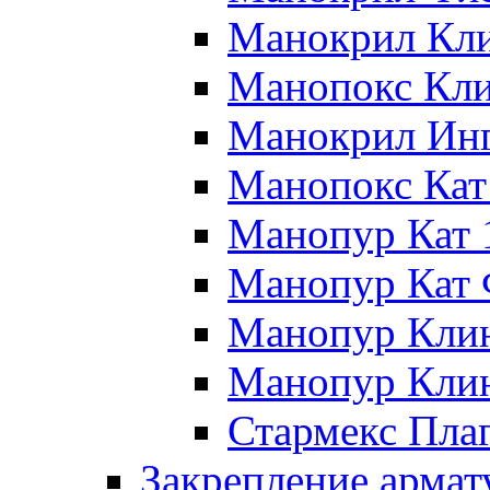
Манокрил Кл
Манопокс Кл
Манокрил Ин
Манопокс Кат
Манопур Кат 
Манопур Кат
Манопур Кли
Манопур Кли
Стармекс Пла
Закрепление арма