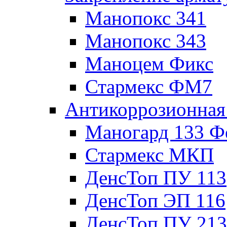
Манопокс 341
Манопокс 343
Маноцем Фикс
Стармекс ФМ7
Антикоррозионная
Маногард 133 Ф
Стармекс МКП
ДенсТоп ПУ 113
ДенсТоп ЭП 116
ДенсТоп ПУ 213