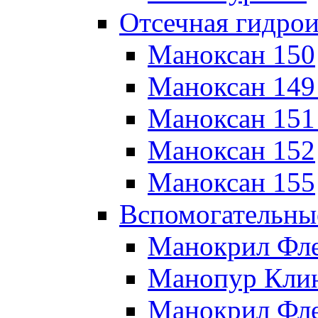
Отсечная гидро
Маноксан 150
Маноксан 149
Маноксан 151
Маноксан 152
Маноксан 155
Вспомогательны
Манокрил Фл
Манопур Кли
Манокрил Фле