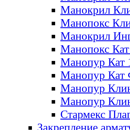
Манокрил Кл
Манопокс Кл
Манокрил Ин
Манопокс Кат
Манопур Кат 
Манопур Кат
Манопур Кли
Манопур Кли
Стармекс Пла
Закрепление арма