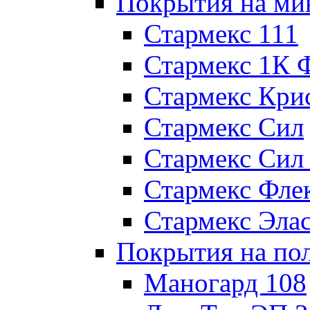
Покрытия на ми
Стармекс 111
Стармекс 1К 
Стармекс Кри
Стармекс Сил
Стармекс Сил
Стармекс Фле
Стармекс Эла
Покрытия на по
Маногард 108