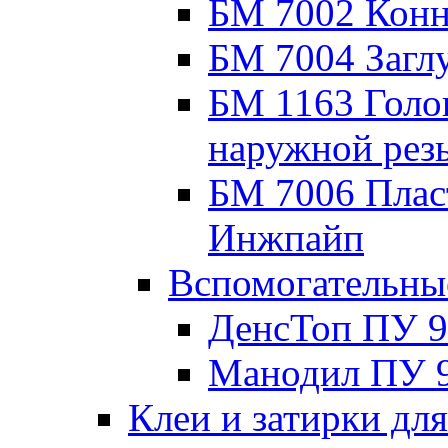
БМ 7002 Конн
БМ 7004 Загл
БМ 1163 Голов
наружной рез
БМ 7006 Плас
Инжпайп
Вспомогательны
ДенсТоп ПУ 9
Манодил ПУ 
Клеи и затирки дл