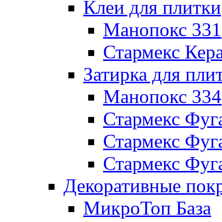
Клеи для плитки
Манопокс 331
Стармекс Кер
Затирка для пли
Манопокс 334
Стармекс Фуг
Стармекс Фуг
Стармекс Фуг
Декоративные пок
МикроТоп База