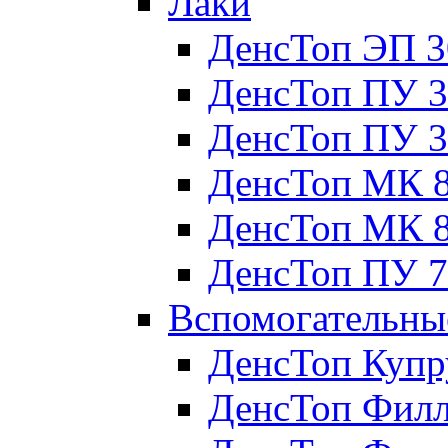
Лаки
ДенсТоп ЭП 3
ДенсТоп ПУ 3
ДенсТоп ПУ 3
ДенсТоп МК 
ДенсТоп МК 
ДенсТоп ПУ 7
Вспомогательны
ДенсТоп Куп
ДенсТоп Фил