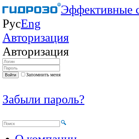
Эффективные 
Рус
Eng
Авторизация
Авторизация
Запомнить меня
Забыли пароль?
О компании