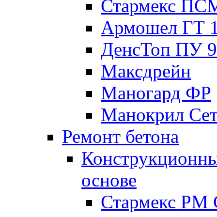
Стармекс ПС
Армошел ГТ 
ДенсТоп ПУ 9
Максдрейн
Маногард ФР
Манокрил Се
Ремонт бетона
Конструкционны
основе
Стармекс РМ 