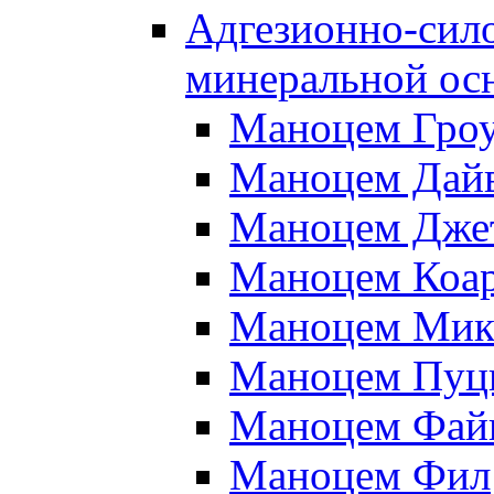
Адгезионно-сило
минеральной ос
Маноцем Гро
Маноцем Дай
Маноцем Дже
Маноцем Коа
Маноцем Мик
Маноцем Пуц
Маноцем Фай
Маноцем Фил