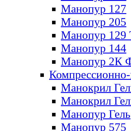
Манопур 127
Манопур 205
Манопур 129 
Манопур 144
Манопур 2К Ф
Компрессионно-
Манокрил Гел
Манокрил Гел
Манопур Гель
Манопур 575