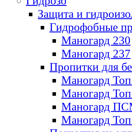
Гидрозо
Защита и гидроизо
Гидрофобные п
Маногард 230
Маногард 237
Пропитки для бе
Маногард Топ
Маногард Топ
Маногард П
Маногард Топ