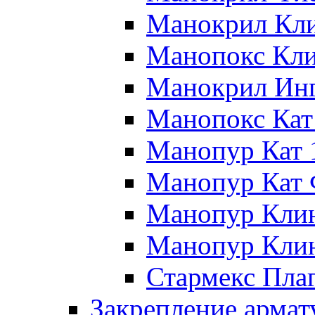
Манокрил Кл
Манопокс Кл
Манокрил Ин
Манопокс Кат
Манопур Кат 
Манопур Кат
Манопур Кли
Манопур Кли
Стармекс Пла
Закрепление арма