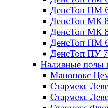
ДенсТоп ПМ 6
ДенсТоп МК 
ДенсТоп МК 
ДенсТоп ПМ 
ДенсТоп ПУ 
Наливные полы 
Манопокс Цем
Стармекс Лев
Стармекс Лев
Стармекс Фло