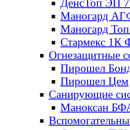
ДенсТоп ЭП 7
Маногард АГ
Маногард Топ
Стармекс 1К 
Огнезащитные с
Пирошел Бон
Пирошел Цем
Санирующие си
Маноксан БФ
Вспомогательны