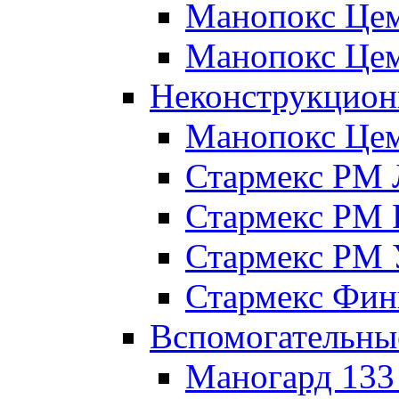
Манопокс Цем
Манопокс Цем
Неконструкцион
Манопокс Це
Стармекс РМ 
Стармекс РМ 
Стармекс РМ 
Стармекс Фи
Вспомогательны
Маногард 133