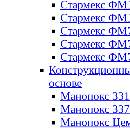
Стармекс ФМ
Стармекс ФМ
Стармекс ФМ
Стармекс ФМ
Стармекс ФМ
Конструкционны
основе
Манопокс 331
Манопокс 337
Манопокс Цем