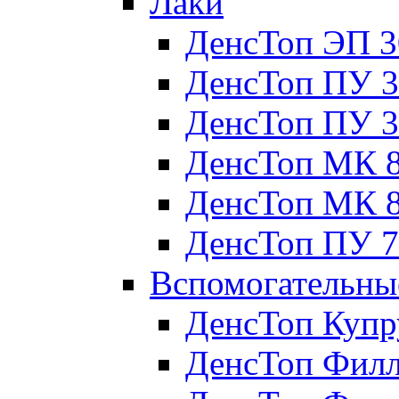
Лаки
ДенсТоп ЭП 3
ДенсТоп ПУ 3
ДенсТоп ПУ 3
ДенсТоп МК 
ДенсТоп МК 
ДенсТоп ПУ 7
Вспомогательны
ДенсТоп Куп
ДенсТоп Фил