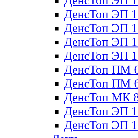
ДенсТоп ЭП 1
ДенсТоп ЭП 1
ДенсТоп ЭП 1
ДенсТоп ЭП 1
ДенсТоп ЭП 1
ДенсТоп ПМ 
ДенсТоп ПМ 
ДенсТоп МК 
ДенсТоп ЭП 1
ДенсТоп ЭП 1