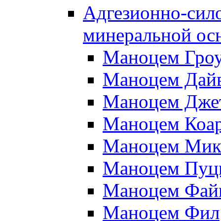
Адгезионно-сило
минеральной ос
Маноцем Гро
Маноцем Дай
Маноцем Дже
Маноцем Коа
Маноцем Мик
Маноцем Пуц
Маноцем Фай
Маноцем Фил