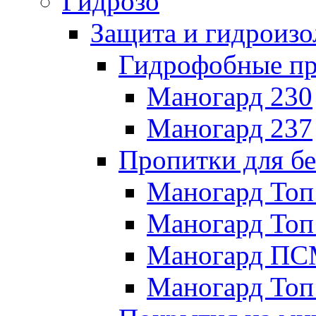
Гидрозо
Защита и гидроизо
Гидрофобные п
Маногард 230
Маногард 237
Пропитки для бе
Маногард Топ
Маногард Топ
Маногард П
Маногард Топ