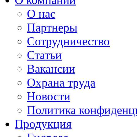
О нас
Партнеры
Сотрудничество
Статьи
Вакансии
Охрана труда
Новости
Политика конфиденц
Продукция