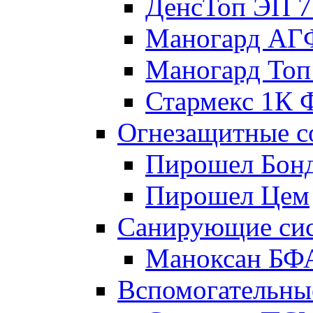
ДенсТоп ЭП 7
Маногард АГ
Маногард Топ
Стармекс 1К 
Огнезащитные с
Пирошел Бон
Пирошел Цем
Санирующие си
Маноксан БФ
Вспомогательны