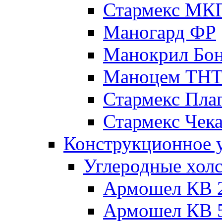
Стармекс МК
Маногард ФР
Манокрил Бо
Маноцем ТН
Стармекс Пла
Стармекс Чек
Конструкционное 
Углеродные хол
Армошел КВ 
Армошел КВ 