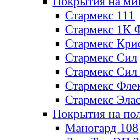
Покрытия на ми
Стармекс 111
Стармекс 1К 
Стармекс Кри
Стармекс Сил
Стармекс Сил
Стармекс Фле
Стармекс Эла
Покрытия на по
Маногард 108