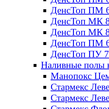
ДенсТоп ПМ 6
ДенсТоп МК 
ДенсТоп МК 
ДенсТоп ПМ 
ДенсТоп ПУ 
Наливные полы 
Манопокс Цем
Стармекс Лев
Стармекс Лев
Стармекс Фло