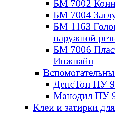
БМ 7002 Конн
БМ 7004 Загл
БМ 1163 Голов
наружной рез
БМ 7006 Плас
Инжпайп
Вспомогательны
ДенсТоп ПУ 9
Манодил ПУ 
Клеи и затирки дл