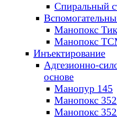
Спиральный с
Вспомогательны
Манопокс Тик
Манопокс Т
Инъектирование
Адгезионно-сил
основе
Манопур 145
Манопокс 352
Манопокс 35