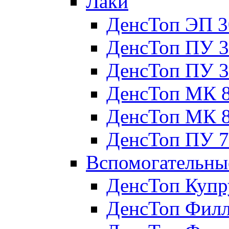
Лаки
ДенсТоп ЭП 3
ДенсТоп ПУ 3
ДенсТоп ПУ 3
ДенсТоп МК 
ДенсТоп МК 
ДенсТоп ПУ 7
Вспомогательны
ДенсТоп Куп
ДенсТоп Фил