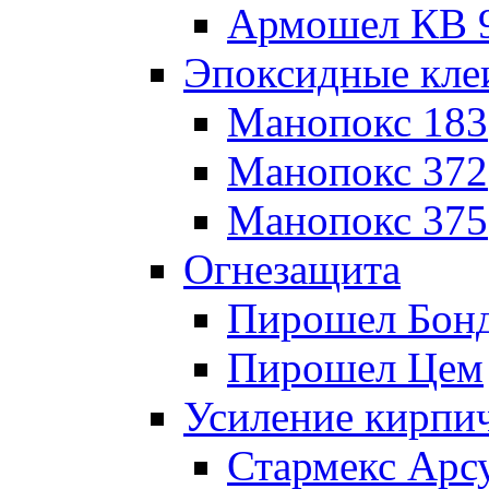
Армошел КВ 
Эпоксидные кле
Манопокс 183
Манопокс 372
Манопокс 375
Огнезащита
Пирошел Бон
Пирошел Цем
Усиление кирпи
Стармекс Арс