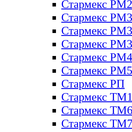
Стармекс РМ
Стармекс РМ
Стармекс РМ3
Стармекс РМ
Стармекс РМ
Стармекс РМ
Стармекс РП
Стармекс ТМ
Стармекс ТМ
Стармекс ТМ