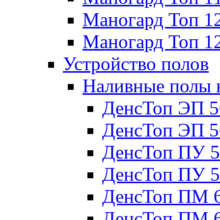
Маногард Топ 1
Маногард Топ 1
Устройство полов
Наливные полы 
ДенсТоп ЭП 5
ДенсТоп ЭП 5
ДенсТоп ПУ 5
ДенсТоп ПУ 5
ДенсТоп ПМ 
ДенсТоп ПМ 