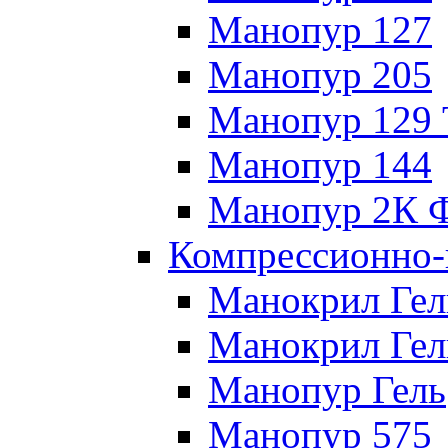
Манопур 127
Манопур 205
Манопур 129 
Манопур 144
Манопур 2К Ф
Компрессионно-
Манокрил Гел
Манокрил Гел
Манопур Гель
Манопур 575