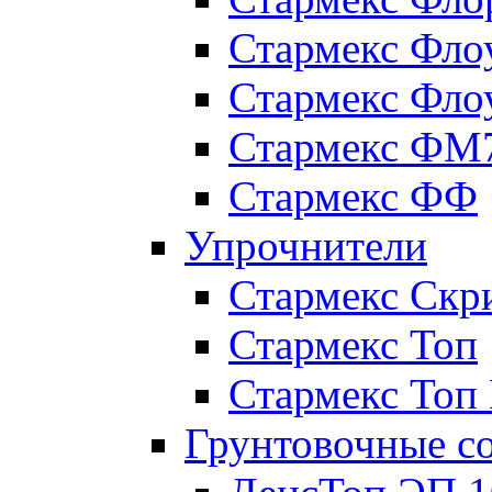
Стармекс Фло
Стармекс Фло
Стармекс ФМ
Стармекс ФФ
Упрочнители
Стармекс Скр
Стармекс Топ
Стармекс Топ
Грунтовочные с