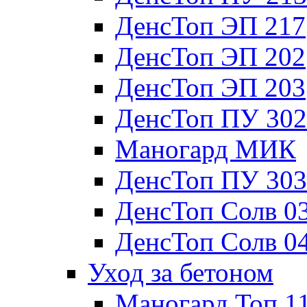
ДенсТоп ЭП 217
ДенсТоп ЭП 202
ДенсТоп ЭП 203
ДенсТоп ПУ 302
Маногард МИК
ДенсТоп ПУ 303
ДенсТоп Солв 0
ДенсТоп Солв 0
Уход за бетоном
Маногард Топ 1