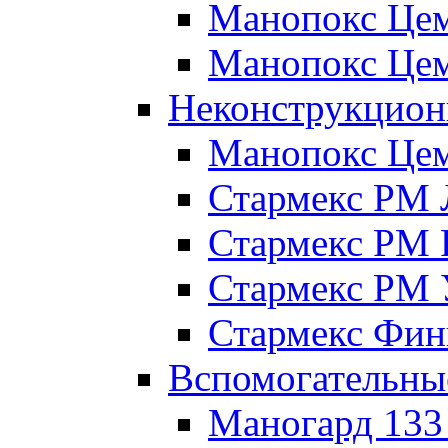
Манопокс Цем
Манопокс Цем
Неконструкцион
Манопокс Це
Стармекс РМ 
Стармекс РМ 
Стармекс РМ 
Стармекс Фи
Вспомогательны
Маногард 133