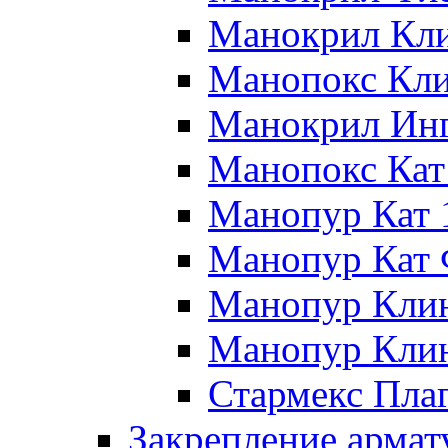
Манокрил Кл
Манопокс Кл
Манокрил Ин
Манопокс Кат
Манопур Кат 
Манопур Кат
Манопур Кли
Манопур Кли
Стармекс Пла
Закрепление арма