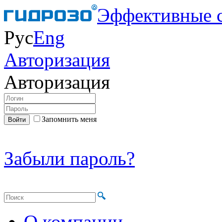
Эффективные 
Рус
Eng
Авторизация
Авторизация
Запомнить меня
Забыли пароль?
О компании