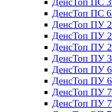
ДенсТоп ПС 3
ДенсТоп ПС 6
ДенсТоп ПУ 2
ДенсТоп ПУ 2
ДенсТоп ПУ 2
ДенсТоп ПУ 3
ДенсТоп ПУ 6
ДенсТоп ПУ 6
ДенсТоп ПУ 
ДенсТоп ПУ 7