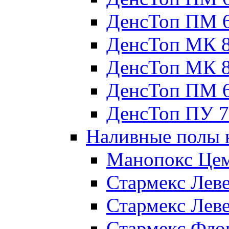
ДенсТоп ПМ 6
ДенсТоп МК 
ДенсТоп МК 
ДенсТоп ПМ 
ДенсТоп ПУ 
Наливные полы 
Манопокс Цем
Стармекс Лев
Стармекс Лев
Стармекс Фло