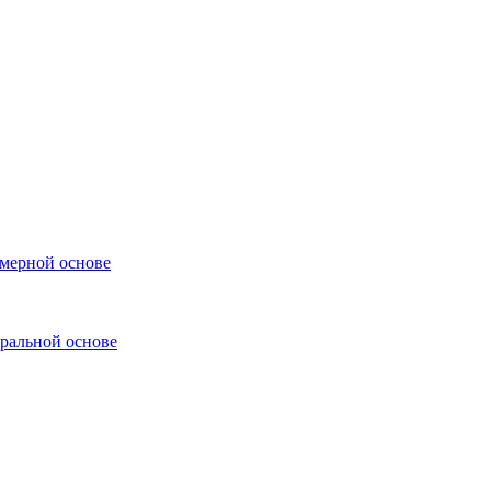
мерной основе
ральной основе