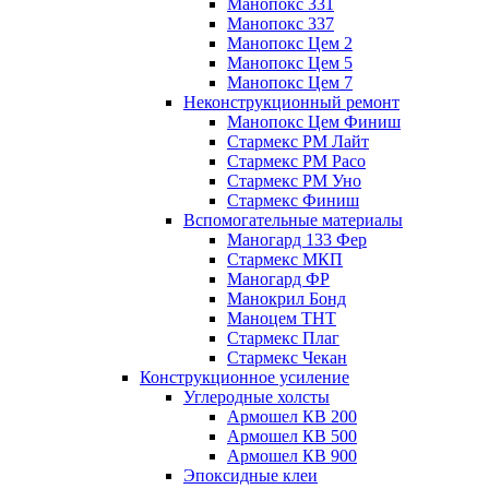
Манопокс 331
Манопокс 337
Манопокс Цем 2
Манопокс Цем 5
Манопокс Цем 7
Неконструкционный ремонт
Манопокс Цем Финиш
Стармекс РМ Лайт
Стармекс РМ Расо
Стармекс РМ Уно
Стармекс Финиш
Вспомогательные материалы
Маногард 133 Фер
Стармекс МКП
Маногард ФР
Манокрил Бонд
Маноцем ТНТ
Стармекс Плаг
Стармекс Чекан
Конструкционное усиление
Углеродные холсты
Армошел КВ 200
Армошел КВ 500
Армошел КВ 900
Эпоксидные клеи